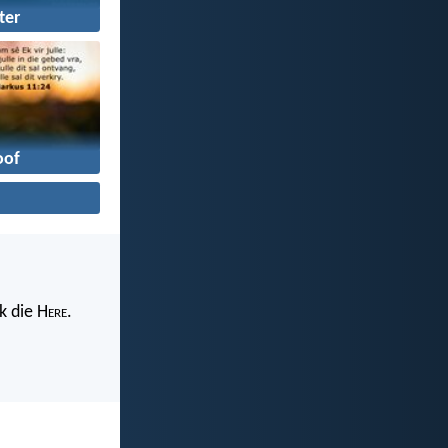
ter
oof
k die H
ere
.