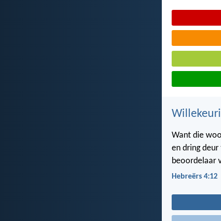
Willekeur
Want die woor
en dring deur 
beoordelaar v
Hebreërs 4:12