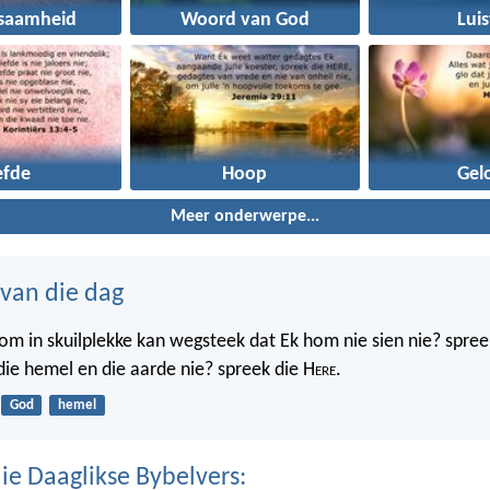
saamheid
Woord van God
Luis
efde
Hoop
Gel
Meer onderwerpe...
 van die dag
m in skuilplekke kan wegsteek dat Ek hom nie sien nie? spree
 die hemel en die aarde nie? spreek die H
ere
.
God
hemel
ie Daaglikse Bybelvers: