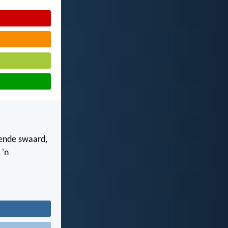
dende swaard,
 'n