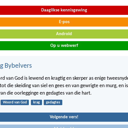
Daaglikse kennisgewing
E-pos
Android
Op u webwerf
ig Bybelvers
d van God is lewend en kragtig en skerper as enige tweesny
tot die skeiding van siel en gees en van gewrigte en murg, en is
an die oorlegginge en gedagtes van die hart.
Woord van God
krag
gedagtes
Volgende vers!