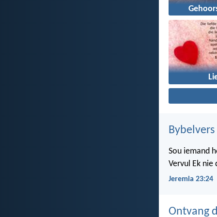
Gehoor
Li
Bybelvers
Sou iemand ho
Vervul Ek nie
Jeremia 23:24
Ontvang d