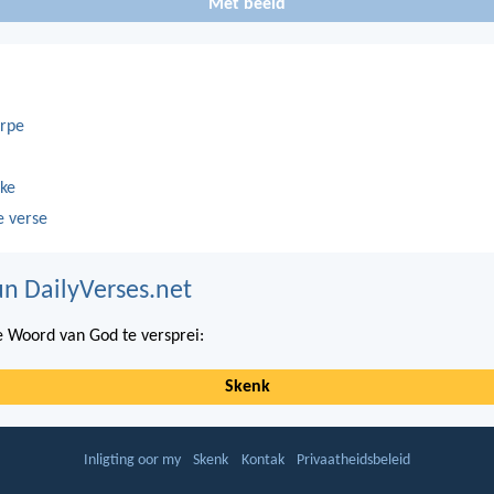
Met beeld
rpe
ke
e verse
n DailyVerses.net
 Woord van God te versprei:
Skenk
Inligting oor my
Skenk
Kontak
Privaatheidsbeleid