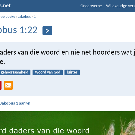
s.net
Onderwerpe
Willekeurige vers
ybelboeke
›
Jakobus
›
1
obus 1:22
aders van die woord en nie net hoorders wat j
e.
gehoorsaamheid
Woord van God
luister
s
Jakobus 1
aanlyn