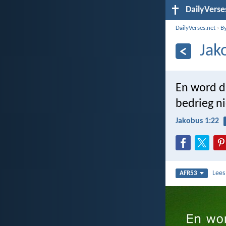
DailyVerse
DailyVerses.net
›
B
Jak
En word d
bedrieg ni
Jakobus 1:22
Lee
AFR53