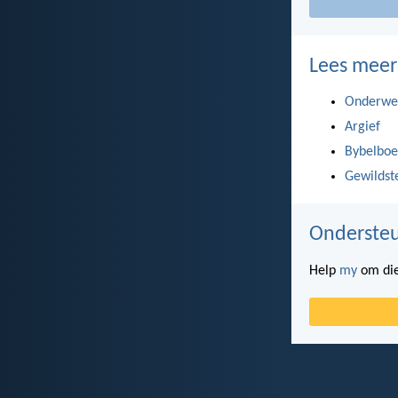
Lees meer
Onderwe
Argief
Bybelboe
Gewildst
Ondersteu
Help
my
om die