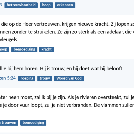
3
betrouwbaarheid
hoop
erkennen
ie op de Heer vertrouwen, krijgen nieuwe kracht. Zij lopen 
nnen zonder te struikelen. Ze zijn zo sterk als een adelaar, di
 vleugels.
hoop
bemoediging
kracht
llie bij hem horen. Hij is trouw, en hij doet wat hij belooft.
zen 5:24
roeping
trouw
Woord van God
er heen moet, zal ik bij je zijn. Als je rivieren oversteekt, zul j
s je door vuur loopt, zul je niet verbranden. De vlammen zullen
ertrouwen
bemoediging