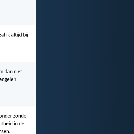
l ik altijd bij
am dan niet
 engelen
 zonder zonde
htheid in de
nsen.