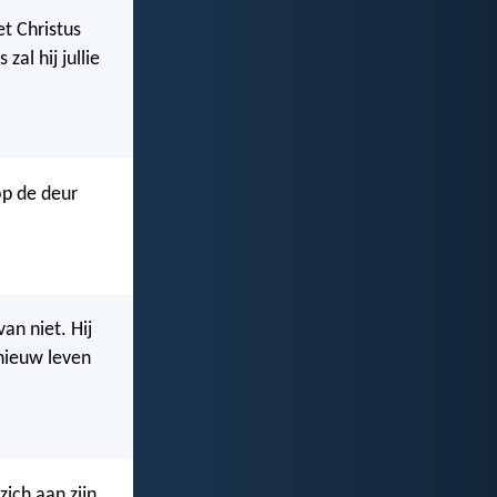
et Christus
zal hij jullie
 op de deur
an niet. Hij
 nieuw leven
zich aan zijn