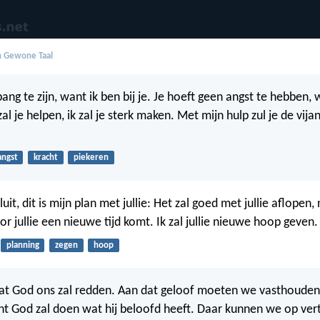
in Gewone Taal
bang te zijn, want ik ben bij je. Je hoeft geen angst te hebben, 
al je helpen, ik zal je sterk maken. Met mijn hulp zul je de vij
angst
kracht
piekeren
luit, dit is mijn plan met jullie: Het zal goed met jullie aflopen, 
or jullie een nieuwe tijd komt. Ik zal jullie nieuwe hoop geven.
planning
zegen
hoop
at God ons zal redden. Aan dat geloof moeten we vasthouden
nt God zal doen wat hij beloofd heeft. Daar kunnen we op ve