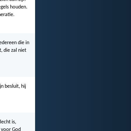
egels houden.
eratie.
Iedereen die in
, die zal niet
 besluit, hij
echt is,
d voor God