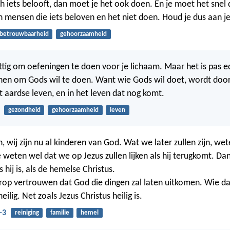
ch iets belooft, dan moet je het ook doen. En je moet het snel
n mensen die iets beloven en het niet doen. Houd je dus aan je
betrouwbaarheid
gehoorzaamheid
uttig om oefeningen te doen voor je lichaam. Maar het is pas e
enen om Gods wil te doen. Want wie Gods wil doet, wordt doo
t aardse leven, en in het leven dat nog komt.
gezondheid
gehoorzaamheid
leven
, wij zijn nu al kinderen van God. Wat we later zullen zijn, w
 weten wel dat we op Jezus zullen lijken als hij terugkomt. Da
 hij is, als de hemelse Christus.
op vertrouwen dat God die dingen zal laten uitkomen. Wie d
eilig. Net zoals Jezus Christus heilig is.
-3
reiniging
familie
hemel