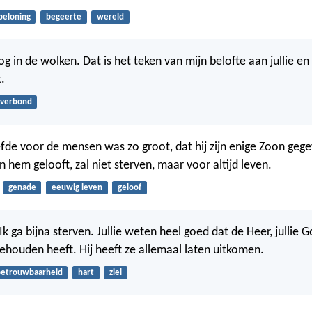
beloning
begeerte
wereld
og in de wolken. Dat is het teken van mijn belofte aan jullie en
.
verbond
fde voor de mensen was zo groot, dat hij zijn enige Zoon gege
n hem gelooft, zal niet sterven, maar voor altijd leven.
genade
eeuwig leven
geloof
Ik ga bijna sterven. Jullie weten heel goed dat de Heer, jullie G
 gehouden heeft. Hij heeft ze allemaal laten uitkomen.
etrouwbaarheid
hart
ziel