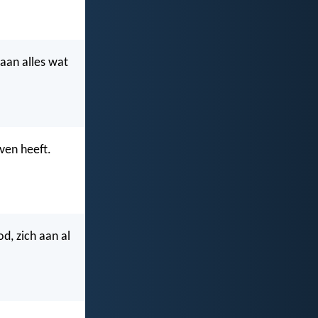
 aan alles wat
ven heeft.
od, zich aan al