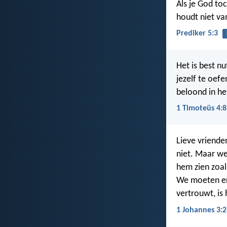
Als je God to
houdt niet va
Prediker 5:3
Het is best n
jezelf te oef
beloond in he
1 Timoteüs 4:8
Lieve vrienden
niet. Maar we
hem zien zoals
We moeten er
vertrouwt, is h
1 Johannes 3:2