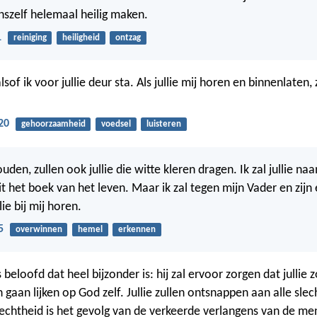
szelf helemaal heilig maken.
1
reiniging
heiligheid
ontzag
alsof ik voor jullie deur sta. Als jullie mij horen en binnenlaten, za
20
gehoorzaamheid
voedsel
luisteren
houden, zullen ook jullie die witte kleren dragen. Ik zal jullie na
t het boek van het leven. Maar ik zal tegen mijn Vader en zijn
lie bij mij horen.
5
overwinnen
hemel
erkennen
 beloofd dat heel bijzonder is: hij zal ervoor zorgen dat jullie
 gaan lijken op God zelf. Jullie zullen ontsnappen aan alle slec
lechtheid is het gevolg van de verkeerde verlangens van de me