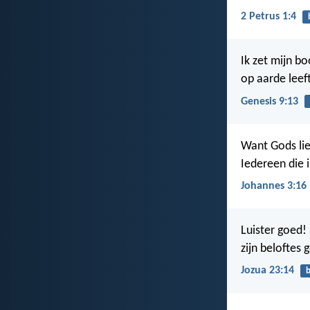
2 Petrus 1:4
Ik zet mijn bo
op aarde leeft
Genesis 9:13
Want Gods lie
Iedereen die i
Johannes 3:16
Luister goed! 
zijn beloftes
Jozua 23:14
b