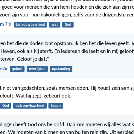
 is goed voor mensen die van hem houden en die zich aan zijn r
k goed zijn voor hun nakomelingen, zelfs voor de duizendste gen
m 7:9
betrouwbaarheid
wet
God
 ben het die de doden laat opstaan. Ik ben het die leven geeft. 
l leven, ook als hij sterft. En iedereen die leeft en in mij gelooft
terven. Geloof je dat?’
5-26
geloof
overlijden
opstanding
 niet van gedachten, zoals mensen doen. Hij houdt zich aan zijn
elooft. Wat hij zegt, gebeurt ook.
God
betrouwbaarheid
liegen
 dingen heeft God ons beloofd. Daarom moeten wij alles wat sl
ten. We moeten van binnen en van buiten rein zijn. Uit eerbie