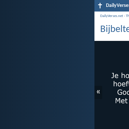
DailyVerse
DailyVerses.net
›
T
Bijbelt
«