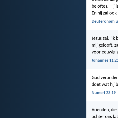
beloftes. Hij
En hij zal oo
Deuteronomiu
Jezus zei: ‘Ik
mij gelooft, za
voor eeuwig s
Johannes 11:2
God verandert
doet wat hij b
Numeri 23:19
Vrienden, die
achter ons la