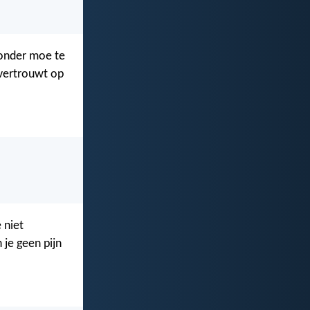
zonder moe te
e vertrouwt op
e niet
 je geen pijn