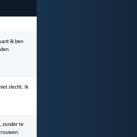
want ik ben
anden
niet slecht. Ik
, zonder te
rtrouwen.