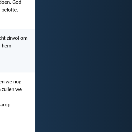
 doen. God
 belofte.
cht zinvol om
r hem
eten we nog
n zullen we
aarop