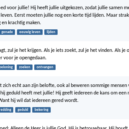
ed voor jullie! Hij heeft jullie uitgekozen, zodat jullie samen m
leven. Eerst moeten jullie nog een korte tijd lijden. Maar straks 
g en krachtig maken.
genade
eeuwig leven
lijden
agt, zul je het krijgen. Als je iets zoekt, zul je het vinden. Als je
er voor je opengedaan.
beloning
zoeken
ontvangen
 zich echt aan zijn belofte, ook al beweren sommige mensen v
ij geduld heeft met jullie! Hij geeft iedereen de kans om een
Want hij wil dat iedereen gered wordt.
redding
geduld
bekering
ed: Alleen de Heer is jullie God. Hij is betrouwbaar. Hij houdt 