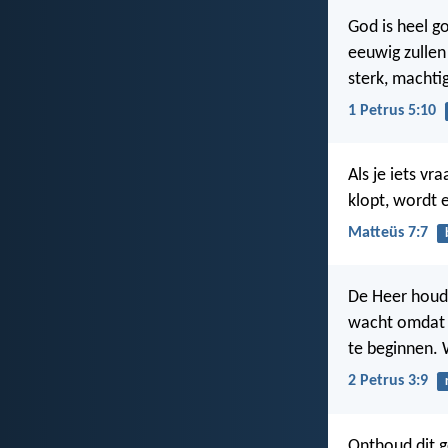
God is heel go
eeuwig zullen 
sterk, machti
1 Petrus 5:10
Als je iets vra
klopt, wordt 
Matteüs 7:7
De Heer houdt
wacht omdat h
te beginnen. 
2 Petrus 3:9
Onthoud dit go