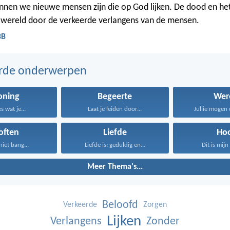
nnen we nieuwe mensen zijn die op God lijken. De dood en he
 wereld door de verkeerde verlangens van de mensen.
BB
erde onderwerpen
oning
Begeerte
Wer
s wat je...
Laat je leiden door...
Jullie mogen 
often
Liefde
Ho
niet bang...
Liefde is: geduldig en...
Dit is mijn 
Meer Thema's...
Beloofd
Verkeerde
Zorgen
Lijken
Verlangens
Zonder