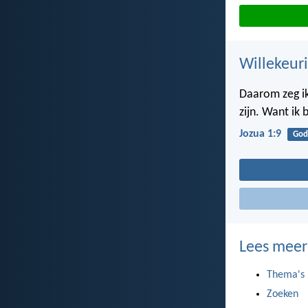
Willekeuri
Daarom zeg ik
zijn. Want ik 
Jozua 1:9
God
Lees meer
Thema's
Zoeken