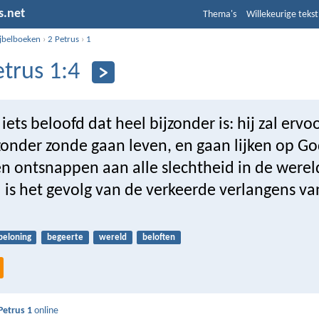
s.net
Thema's
Willekeurige tekst
ijbelboeken
›
2 Petrus
›
1
etrus 1:4
iets beloofd dat heel bijzonder is: hij zal ervo
 zonder zonde gaan leven, en gaan lijken op God
len ontsnappen aan alle slechtheid in de werel
 is het gevolg van de verkeerde verlangens va
beloning
begeerte
wereld
beloften
Petrus 1
online