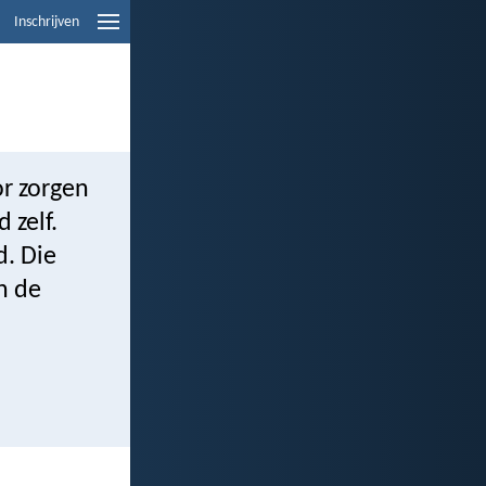
Inschrijven
or zorgen
 zelf.
d. Die
n de