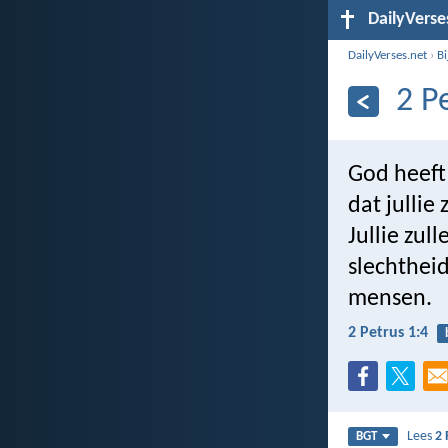
DailyVerse
DailyVerses.net
›
B
2 P
God heeft 
dat jullie
Jullie zul
slechtheid
mensen.
2 Petrus 1:4
Lees
2 
BGT