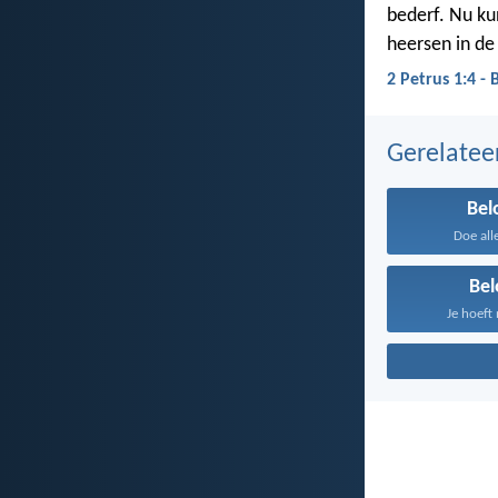
bederf. Nu ku
heersen in de
2 Petrus 1:4 - 
Gerelate
Bel
Doe alle
Bel
Je hoeft 