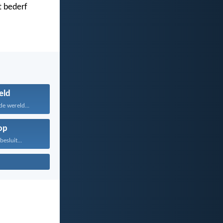
t bederf
eld
de wereld...
op
besluit...