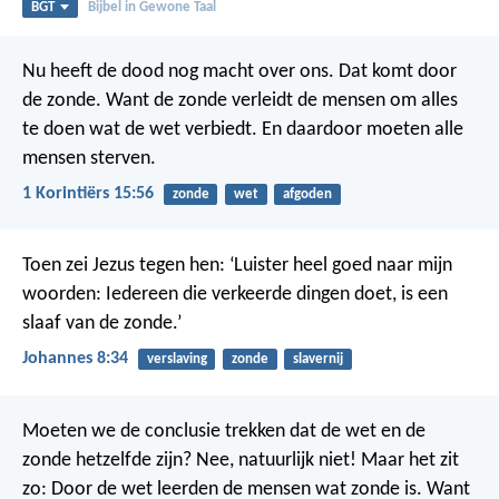
BGT
Bijbel in Gewone Taal
Nu heeft de dood nog macht over ons. Dat komt door
de zonde. Want de zonde verleidt de mensen om alles
te doen wat de wet verbiedt. En daardoor moeten alle
mensen sterven.
1 Korintiërs 15:56
zonde
wet
afgoden
Toen zei Jezus tegen hen: ‘Luister heel goed naar mijn
woorden: Iedereen die verkeerde dingen doet, is een
slaaf van de zonde.’
Johannes 8:34
verslaving
zonde
slavernij
Moeten we de conclusie trekken dat de wet en de
zonde hetzelfde zijn? Nee, natuurlijk niet! Maar het zit
zo: Door de wet leerden de mensen wat zonde is. Want