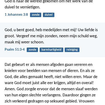
God is naar de wereld gekomen om het werk van de
duivel te vernietigen.
1 Johannes 3:8
zonde
duivel
God, u bent goed,
heb medelijden met mij!
Uw liefde is
groot.
Vergeef me mijn zonden,
neem mijn schuld weg,
maak mij weer schoon.
Psalm 51:3-4
zonde
barmhartigheid
reiniging
Dat gebeurt er als mensen afgoden gaan vereren en
knielen voor beelden van mensen of dieren. En als ze
God, die alles gemaakt heeft, niet willen eren. Maar de
ware God moet juist alle eer krijgen, altijd en overal!
Amen. God zorgde ervoor dat de mensen slaaf werden
van hun eigen slechte verlangens. Daardoor gingen ze
zich verkeerd gedragen op seksueel gebied. Vrouwen