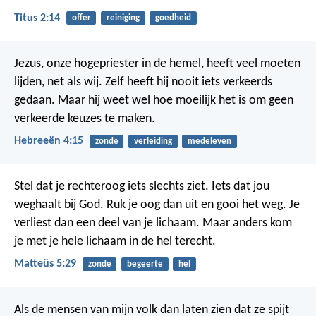
Titus 2:14
offer
reiniging
goedheid
Jezus, onze hogepriester in de hemel, heeft veel moeten
lijden, net als wij. Zelf heeft hij nooit iets verkeerds
gedaan. Maar hij weet wel hoe moeilijk het is om geen
verkeerde keuzes te maken.
Hebreeën 4:15
zonde
verleiding
medeleven
Stel dat je rechteroog iets slechts ziet. Iets dat jou
weghaalt bij God. Ruk je oog dan uit en gooi het weg. Je
verliest dan een deel van je lichaam. Maar anders kom
je met je hele lichaam in de hel terecht.
Matteüs 5:29
zonde
begeerte
hel
Als de mensen van mijn volk dan laten zien dat ze spijt