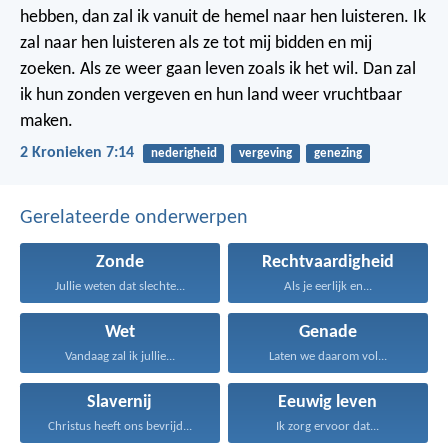
hebben, dan zal ik vanuit de hemel naar hen luisteren. Ik
zal naar hen luisteren als ze tot mij bidden en mij
zoeken. Als ze weer gaan leven zoals ik het wil. Dan zal
ik hun zonden vergeven en hun land weer vruchtbaar
maken.
2 Kronieken 7:14
nederigheid
vergeving
genezing
Gerelateerde onderwerpen
Zonde
Rechtvaardigheid
Jullie weten dat slechte...
Als je eerlijk en...
Wet
Genade
Vandaag zal ik jullie...
Laten we daarom vol...
Slavernij
Eeuwig leven
Christus heeft ons bevrijd...
Ik zorg ervoor dat...