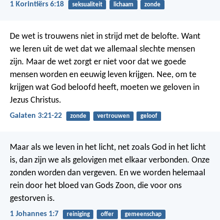
1 Korintiërs 6:18
seksualiteit
lichaam
zonde
De wet is trouwens niet in strijd met de belofte. Want
we leren uit de wet dat we allemaal slechte mensen
zijn. Maar de wet zorgt er niet voor dat we goede
mensen worden en eeuwig leven krijgen. Nee, om te
krijgen wat God beloofd heeft, moeten we geloven in
Jezus Christus.
Galaten 3:21-22
zonde
vertrouwen
geloof
Maar als we leven in het licht, net zoals God in het licht
is, dan zijn we als gelovigen met elkaar verbonden. Onze
zonden worden dan vergeven. En we worden helemaal
rein door het bloed van Gods Zoon, die voor ons
gestorven is.
1 Johannes 1:7
reiniging
offer
gemeenschap