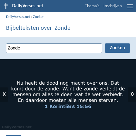
DailyVerses.net
Thema's
Inschrijven
DailyVerses.net
›
Zoeken
Bijbelteksten over 'Zonde'
«
»