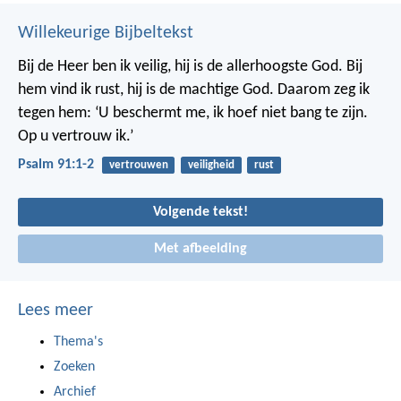
Willekeurige Bijbeltekst
Bij de Heer ben ik veilig,
hij is de allerhoogste God.
Bij
hem vind ik rust,
hij is de machtige God.
Daarom zeg ik
tegen hem:
‘U beschermt me,
ik hoef niet bang te zijn.
Op u vertrouw ik.’
Psalm 91:1-2
vertrouwen
veiligheid
rust
Volgende tekst!
Met afbeelding
Lees meer
Thema's
Zoeken
Archief