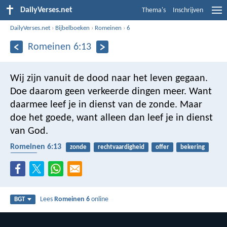
DailyVerses.net
Thema's
Inschrijven
DailyVerses.net
›
Bijbelboeken
›
Romeinen
›
6
Romeinen 6:13
Wij zijn vanuit de dood naar het leven gegaan.
Doe daarom geen verkeerde dingen meer. Want
daarmee leef je in dienst van de zonde. Maar
doe het goede, want alleen dan leef je in dienst
van God.
Romeinen 6:13
zonde
rechtvaardigheid
offer
bekering
dienen
Lees
Romeinen 6
online
BGT