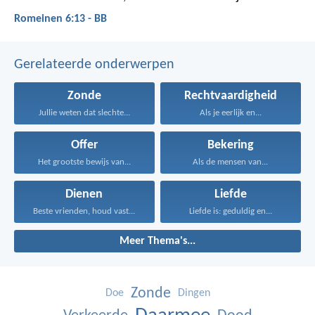
Romeinen 6:13 - BB
Gerelateerde onderwerpen
Zonde
Rechtvaardigheid
Jullie weten dat slechte...
Als je eerlijk en...
Offer
Bekering
Het grootste bewijs van...
Als de mensen van...
Dienen
Liefde
Beste vrienden, houd vast...
Liefde is: geduldig en...
Meer Thema's...
Zonde
Doe
Dingen