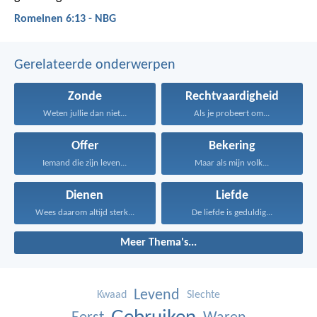
Romeinen 6:13 - NBG
Gerelateerde onderwerpen
Zonde
Rechtvaardigheid
Weten jullie dan niet...
Als je probeert om...
Offer
Bekering
Iemand die zijn leven...
Maar als mijn volk...
Dienen
Liefde
Wees daarom altijd sterk...
De liefde is geduldig...
Meer Thema's...
Levend
Kwaad
Slechte