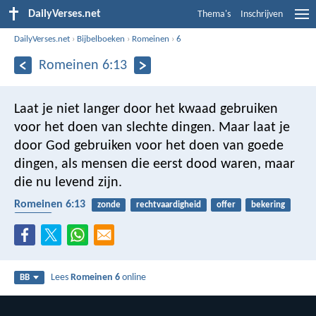
DailyVerses.net
Thema's
Inschrijven
DailyVerses.net
›
Bijbelboeken
›
Romeinen
›
6
Romeinen 6:13
Laat je niet langer door het kwaad gebruiken
voor het doen van slechte dingen. Maar laat je
door God gebruiken voor het doen van goede
dingen, als mensen die eerst dood waren, maar
die nu levend zijn.
Romeinen 6:13
zonde
rechtvaardigheid
offer
bekering
dienen
Lees
Romeinen 6
online
BB