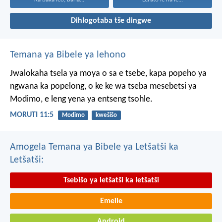
Dihlogotaba tše dingwe
Temana ya Bibele ya lehono
Jwalokaha tsela ya moya
o sa e tsebe,
kapa popeho ya
ngwana
ka popelong,
o ke ke wa tseba
mesebetsi ya
Modimo,
e leng yena ya entseng tsohle.
MORUTI 11:5
Modimo
kwešišo
Amogela Temana ya Bibele ya Letšatši ka
Letšatši:
Tsebišo ya letšatši ka letšatši
Emeile
Android