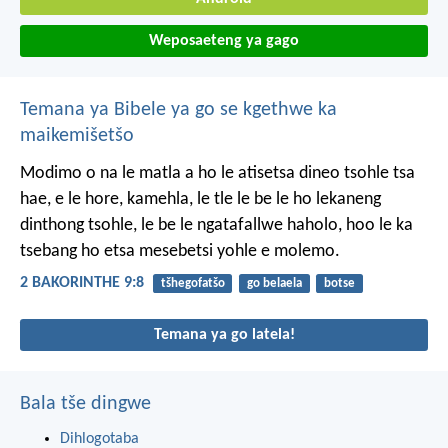
Weposaeteng ya gago
Temana ya Bibele ya go se kgethwe ka
maikemišetšo
Modimo o na le matla a ho le atisetsa dineo tsohle tsa
hae, e le hore, kamehla, le tle le be le ho lekaneng
dinthong tsohle, le be le ngatafallwe haholo, hoo le ka
tsebang ho etsa mesebetsi yohle e molemo.
2 BAKORINTHE 9:8
tšhegofatšo
go belaela
botse
Temana ya go latela!
Bala tše dingwe
Dihlogotaba