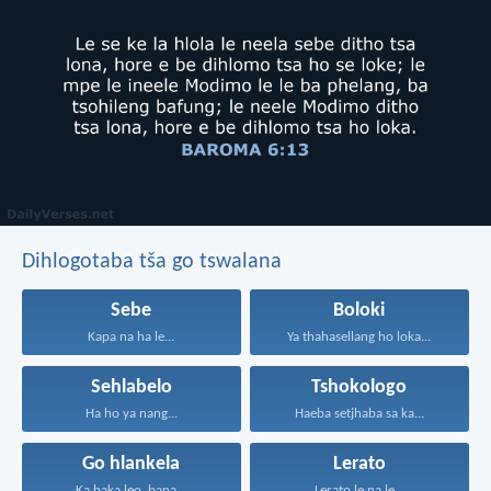
Dihlogotaba tša go tswalana
Sebe
Boloki
Kapa na ha le...
Ya thahasellang ho loka...
Sehlabelo
Tshokologo
Ha ho ya nang...
Haeba setjhaba sa ka...
Go hlankela
Lerato
Ka baka leo, bana...
Lerato le na le...