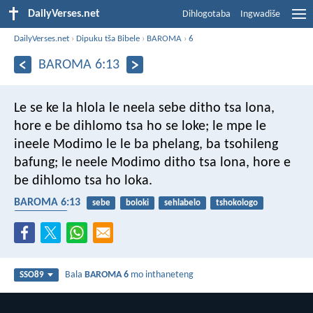
DailyVerses.net
Dihlogotaba
Ingwadiše
DailyVerses.net
›
Dipuku tša Bibele
›
BAROMA
›
6
BAROMA 6:13
Le se ke la hlola le neela sebe ditho tsa lona,
hore e be dihlomo tsa ho se loke; le mpe le
ineele Modimo le le ba phelang, ba tsohileng
bafung; le neele Modimo ditho tsa lona, hore e
be dihlomo tsa ho loka.
BAROMA 6:13
sebe
boloki
sehlabelo
tshokologo
go hlankela
Bala
BAROMA 6
mo inthaneteng
SSO89