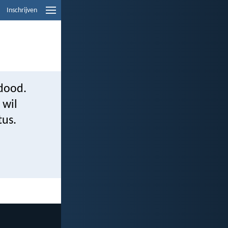
Inschrijven
 dood.
 wil
tus.