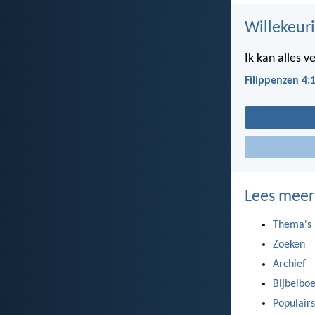
Willekeuri
Ik kan alles 
Filippenzen 4:
Lees meer
Thema's
Zoeken
Archief
Bijbelbo
Populairs