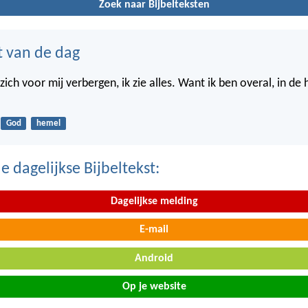
Zoek naar Bijbelteksten
t van de dag
ich voor mij verbergen, ik zie alles. Want ik ben overal, in de
God
hemel
 dagelijkse Bijbeltekst:
Dagelijkse melding
E-mail
Android
Op je website