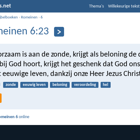
s.net
Thema's
Willekeurige tekst
ijbelboeken
›
Romeinen
›
6
einen 6:23
zaam is aan de zonde, krijgt als beloning de
ij God hoort, krijgt het geschenk dat God ons
 eeuwige leven, dankzij onze Heer Jezus Chris
3
zonde
eeuwig leven
beloning
veroordeling
hel
omeinen 6
online