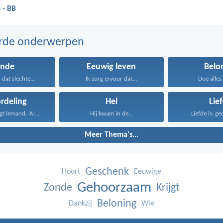
 - BB
erde onderwerpen
onde
Eeuwig leven
Belo
 dat slechte...
Ik zorg ervoor dat...
Doe alles 
rdeling
Hel
Lie
t iemand: ‘Al...
Hij kwam in de...
Liefde is: ge
Meer Thema's...
Geschenk
Hoort
Eeuwige
Gehoorzaam
Zonde
Krijgt
Beloning
Dankzij
Wie