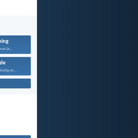
ning
wat je...
fde
duldig en...