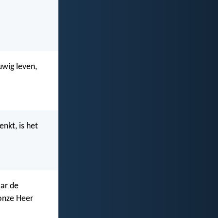
wig leven,
nkt, is het
aar de
 onze Heer