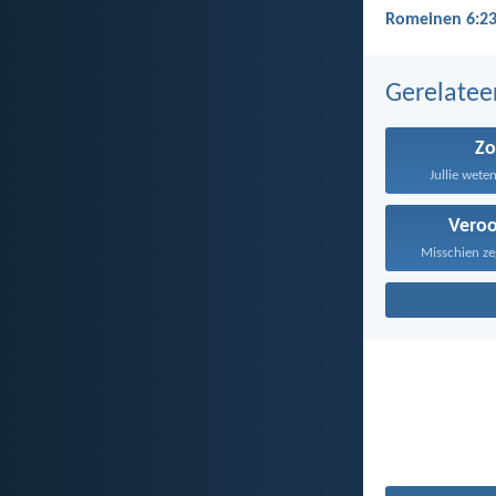
Romeinen 6:23
Gerelate
Z
Jullie weten
Veroo
Misschien zeg