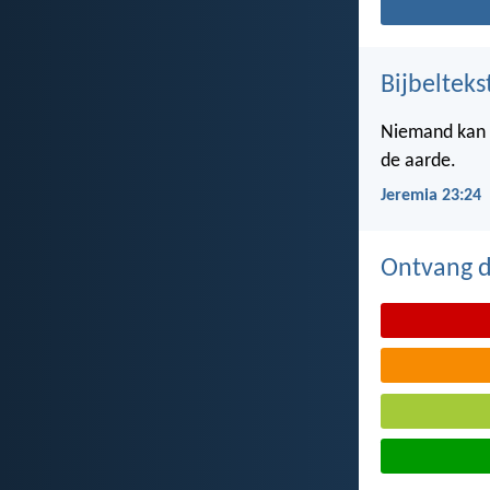
Bijbelteks
Niemand kan z
de aarde.
Jeremia 23:24
Ontvang de