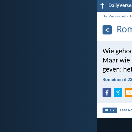
DailyVerse
DailyVerses.net
›
B
Rom
Wie gehoor
Maar wie b
geven: het
Romeinen 6:2
Lees
R
BGT