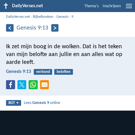
DailyVerses.net
Thema's
Inschrijven
DailyVerses.net
›
Bijbelboeken
›
Genesis
›
9
Genesis 9:13
Ik zet mijn boog in de wolken. Dat is het teken
van mijn belofte aan jullie en aan alles wat op
aarde leeft.
Genesis 9:13
verbond
beloften
Lees
Genesis 9
online
BGT