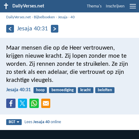
DailyVerses.net
Thema's
Inschrijven
DailyVerses.net
›
Bijbelboeken
›
Jesaja
›
40
Jesaja 40:31
Maar mensen die op de Heer vertrouwen,
krijgen nieuwe kracht. Zij lopen zonder moe te
worden. Zij rennen zonder te struikelen. Ze zijn
zo sterk als een adelaar, die vertrouwt op zijn
krachtige vleugels.
Jesaja 40:31
hoop
bemoediging
kracht
beloften
Lees
Jesaja 40
online
BGT