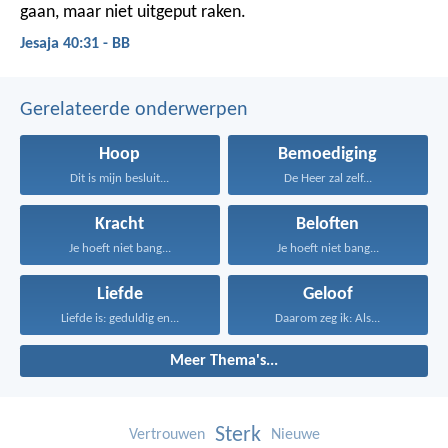
gaan, maar niet uitgeput raken.
Jesaja 40:31 - BB
Gerelateerde onderwerpen
Hoop
Bemoediging
Dit is mijn besluit...
De Heer zal zelf...
Kracht
Beloften
Je hoeft niet bang...
Je hoeft niet bang...
Liefde
Geloof
Liefde is: geduldig en...
Daarom zeg ik: Als...
Meer Thema's...
Sterk
Vertrouwen
Nieuwe