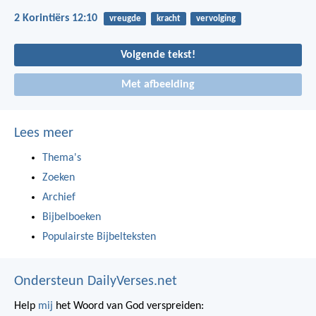
2 Korintiërs 12:10
vreugde
kracht
vervolging
Volgende tekst!
Met afbeelding
Lees meer
Thema's
Zoeken
Archief
Bijbelboeken
Populairste Bijbelteksten
Ondersteun DailyVerses.net
Help
mij
het Woord van God verspreiden: