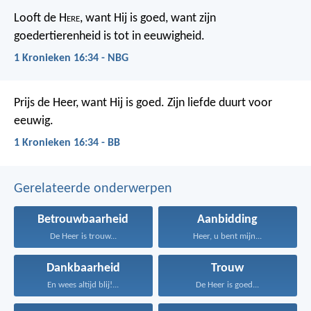
Looft de H
ere
, want Hij is goed,
want zijn
goedertierenheid is tot in eeuwigheid.
1 Kronieken 16:34 - NBG
Prijs de Heer, want Hij is goed.
Zijn liefde duurt voor
eeuwig.
1 Kronieken 16:34 - BB
Gerelateerde onderwerpen
Betrouwbaarheid
Aanbidding
De Heer is trouw...
Heer, u bent mijn...
Dankbaarheid
Trouw
En wees altijd blij!...
De Heer is goed...