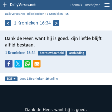
DailyVerses.net
Thema's
Inschrijven
DailyVerses.net
›
Bijbelboeken
›
1 Kronieken
›
16
1 Kronieken 16:34
Dank de Heer, want hij is goed.
Zijn liefde blijft
altijd bestaan.
1 Kronieken 16:34
betrouwbaarheid
aanbidding
dankbaarheid
trouw
Lees
1 Kronieken 16
online
BGT