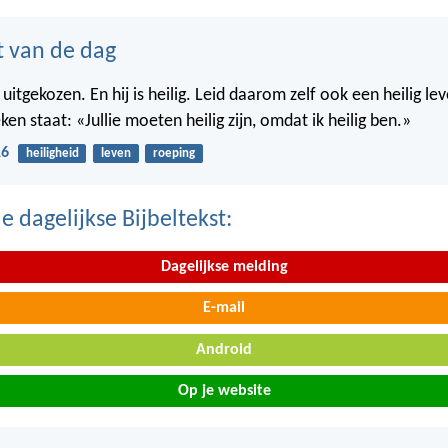
t van de dag
ie uitgekozen. En hij is heilig. Leid daarom zelf ook een heilig le
ken staat: «Jullie moeten heilig zijn, omdat ik heilig ben.»
16
heiligheid
leven
roeping
 dagelijkse Bijbeltekst:
Dagelijkse melding
E-mail
Android
Op je website