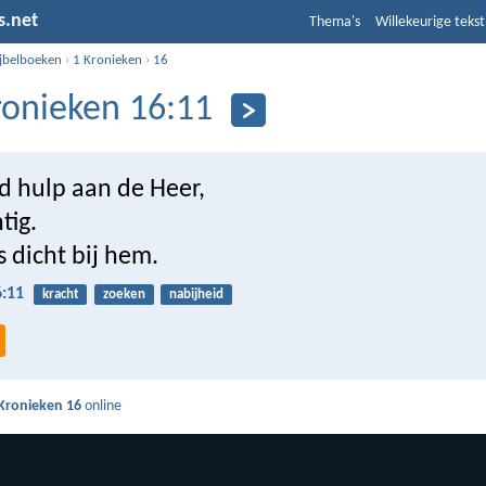
s.net
Thema's
Willekeurige tekst
ijbelboeken
›
1 Kronieken
›
16
ronieken 16:11
jd hulp aan de Heer,
tig.
ds dicht bij hem.
6:11
kracht
zoeken
nabijheid
Kronieken 16
online