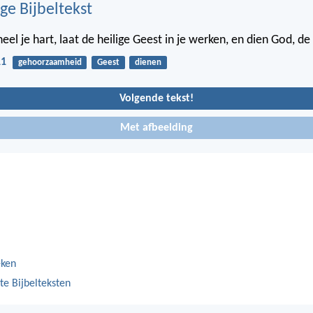
ge Bijbeltekst
el je hart, laat de heilige Geest in je werken, en dien God, de
11
gehoorzaamheid
Geest
dienen
Volgende tekst!
Met afbeelding
eken
te Bijbelteksten