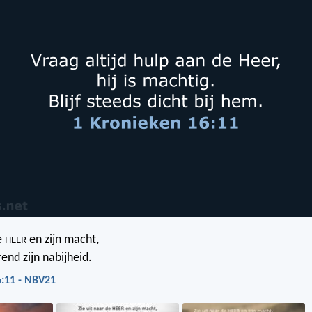
e
en zijn macht,
HEER
end zijn nabijheid.
6:11 - NBV21