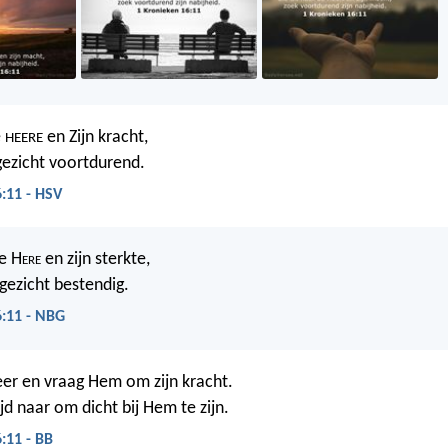
e
en Zijn kracht,
HEERE
gezicht voortdurend.
:11 - HSV
e H
ere
en zijn sterkte,
ngezicht bestendig.
6:11 - NBG
er en vraag Hem om zijn kracht.
ijd naar om dicht bij Hem te zijn.
:11 - BB