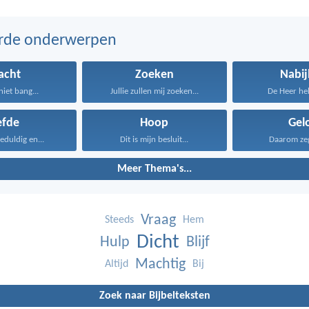
erde onderwerpen
acht
Zoeken
Nabij
niet bang...
Jullie zullen mij zoeken...
De Heer help
efde
Hoop
Gel
geduldig en...
Dit is mijn besluit...
Daarom zeg 
Meer Thema's...
Vraag
Steeds
Hem
Dicht
Hulp
Blijf
Machtig
Altijd
Bij
Zoek naar Bijbelteksten