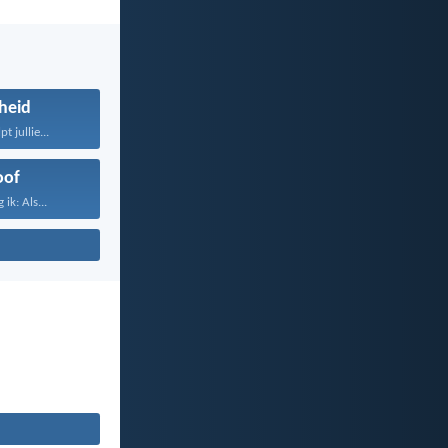
heid
t jullie...
oof
ik: Als...