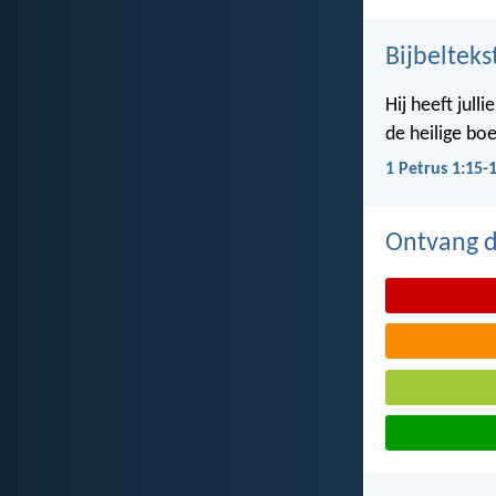
Bijbelteks
Hij heeft jull
de heilige boe
1 Petrus 1:15-
Ontvang de