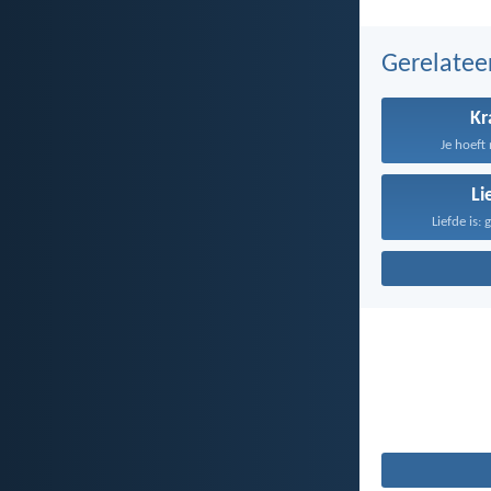
Gerelate
Kr
Je hoeft 
Li
Liefde is: 