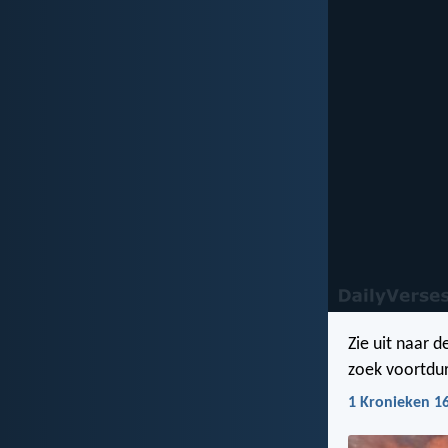
Zie uit naar d
zoek voortdur
1 Kronieken 1