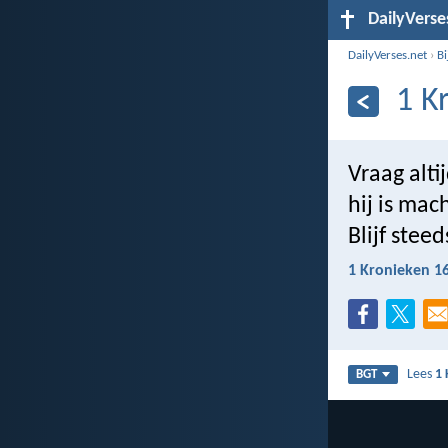
DailyVerse
DailyVerses.net
›
B
1 K
Vraag alti
hij is mach
Blijf stee
1 Kronieken 1
Lees
1 
BGT