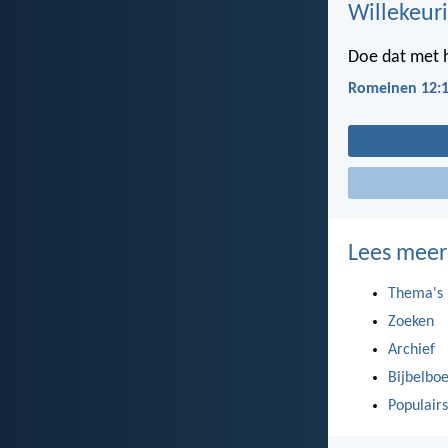
Willekeuri
Doe dat met he
Romeinen 12:
Lees meer
Thema's
Zoeken
Archief
Bijbelbo
Populairs