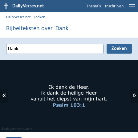
DailyVerses.net
Thema's
Inschrijven
DailyVerses.net
›
Zoeken
Bijbelteksten over 'Dank'
«
»