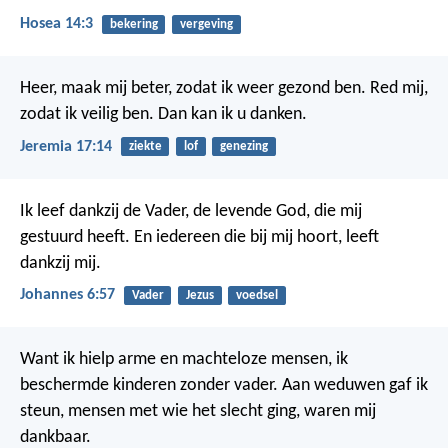
Hosea 14:3
bekering
vergeving
Heer, maak mij beter, zodat ik weer gezond ben. Red mij,
zodat ik veilig ben. Dan kan ik u danken.
Jeremia 17:14
ziekte
lof
genezing
Ik leef dankzij de Vader, de levende God, die mij
gestuurd heeft. En iedereen die bij mij hoort, leeft
dankzij mij.
Johannes 6:57
Vader
Jezus
voedsel
Want ik hielp arme en machteloze mensen,
ik
beschermde kinderen zonder vader.
Aan weduwen gaf ik
steun,
mensen met wie het slecht ging, waren mij
dankbaar.