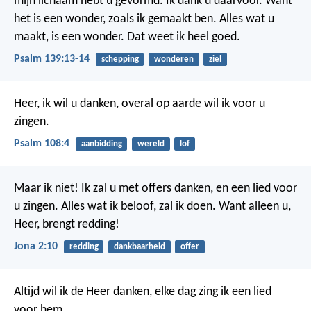
mijn lichaam hebt u gevormd.
Ik dank u daarvoor.
Want
het is een wonder,
zoals ik gemaakt ben.
Alles wat u
maakt, is een wonder.
Dat weet ik heel goed.
Psalm 139:13-14
schepping
wonderen
ziel
Heer, ik wil u danken,
overal op aarde wil ik voor u
zingen.
Psalm 108:4
aanbidding
wereld
lof
Maar ik niet!
Ik zal u met offers danken,
en een lied voor
u zingen.
Alles wat ik beloof, zal ik doen.
Want alleen u,
Heer, brengt redding!
Jona 2:10
redding
dankbaarheid
offer
Altijd wil ik de Heer danken,
elke dag zing ik een lied
voor hem.