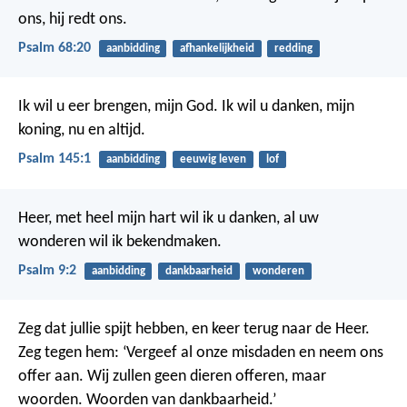
ons, hij redt ons.
Psalm 68:20
aanbidding
afhankelijkheid
redding
Ik wil u eer brengen, mijn God.
Ik wil u danken, mijn
koning,
nu en altijd.
Psalm 145:1
aanbidding
eeuwig leven
lof
Heer, met heel mijn hart wil ik u danken,
al uw
wonderen wil ik bekendmaken.
Psalm 9:2
aanbidding
dankbaarheid
wonderen
Zeg dat jullie spijt hebben, en keer terug naar de Heer.
Zeg tegen hem: ‘Vergeef al onze misdaden en neem ons
offer aan. Wij zullen geen dieren offeren, maar
woorden. Woorden van dankbaarheid.’