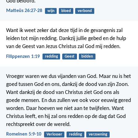
God beloofd.’
Matteüs 26:27-28
wijn
bloed
verbond
Want ik weet zeker dat deze tijd in de gevangenis zal
leiden tot mijn redding. Dankzij jullie gebed en de hulp
van de Geest van Jezus Christus zal God mij redden.
Filippenzen 1:19
redding
Geest
bidden
Vroeger waren we dus vijanden van God. Maar nu is het
goed tussen God en ons, dankzij de dood van zijn Zoon.
Want dankzij de dood van Christus ziet God ons als
goede mensen. En dus zullen we ook voor eeuwig gered
worden. Daar hoeven we niet aan te twijfelen. Want
Christus leeft, en hij zal ons redden op de dag dat God
rechtspreekt over de wereld.
Romeinen 5:9-10
Verlosser
redding
verzoening