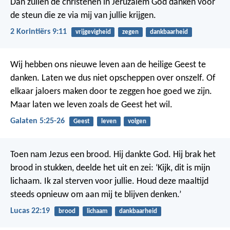
Dan zullen de christenen in Jeruzalem God danken voor
de steun die ze via mij van jullie krijgen.
2 Korintiërs 9:11
vrijgevigheid
zegen
dankbaarheid
Wij hebben ons nieuwe leven aan de heilige Geest te
danken. Laten we dus niet opscheppen over onszelf. Of
elkaar jaloers maken door te zeggen hoe goed we zijn.
Maar laten we leven zoals de Geest het wil.
Galaten 5:25-26
Geest
leven
volgen
Toen nam Jezus een brood. Hij dankte God. Hij brak het
brood in stukken, deelde het uit en zei: ‘Kijk, dit is mijn
lichaam. Ik zal sterven voor jullie. Houd deze maaltijd
steeds opnieuw om aan mij te blijven denken.’
Lucas 22:19
brood
lichaam
dankbaarheid