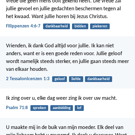
vrede die geen mens ooit gekend heeft. Die vrede zal
jullie gevoel en jullie gedachten beschermen tegen al
het kwaad. Want jullie horen bij Jezus Christus.
Filippenzen 4:6-7
dankbaarheid
bidden
piekeren
Vrienden, ik dank God altijd voor jullie. Ik kan niet
anders, want er is een goede reden voor. Jullie geloof
wordt namelijk steeds sterker, en jullie gaan steeds meer
van elkaar houden.
2 Tessalonicenzen 1:3
geloof
liefde
dankbaarheid
Ik zing over u,
elke dag weer zing ik over uw macht.
Psalm 71:8
spreken
aanbidding
lof
U maakte mij in de buik van mijn moeder.
Elk deel van