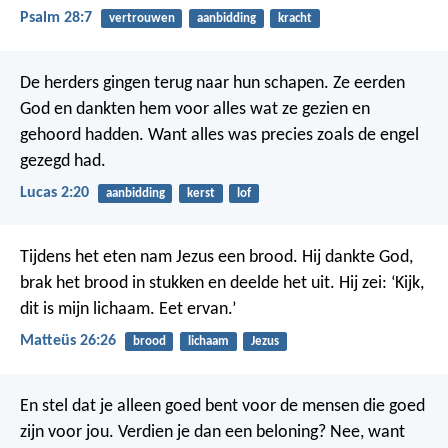
Psalm 28:7
vertrouwen
aanbidding
kracht
De herders gingen terug naar hun schapen. Ze eerden
God en dankten hem voor alles wat ze gezien en
gehoord hadden. Want alles was precies zoals de engel
gezegd had.
Lucas 2:20
aanbidding
kerst
lof
Tijdens het eten nam Jezus een brood. Hij dankte God,
brak het brood in stukken en deelde het uit. Hij zei: ‘Kijk,
dit is mijn lichaam. Eet ervan.’
Matteüs 26:26
brood
lichaam
Jezus
En stel dat je alleen goed bent voor de mensen die goed
zijn voor jou. Verdien je dan een beloning? Nee, want