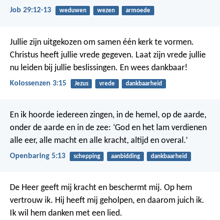
Job 29:12-13
weduwen
wezen
armoede
Jullie zijn uitgekozen om samen één kerk te vormen.
Christus heeft jullie vrede gegeven. Laat zijn vrede jullie
nu leiden bij jullie beslissingen. En wees dankbaar!
Kolossenzen 3:15
Jezus
vrede
dankbaarheid
En ik hoorde iedereen zingen, in de hemel, op de aarde,
onder de aarde en in de zee:
‘God en het lam verdienen
alle eer,
alle macht en alle kracht,
altijd en overal.’
Openbaring 5:13
schepping
aanbidding
dankbaarheid
De Heer geeft mij kracht en beschermt mij.
Op hem
vertrouw ik.
Hij heeft mij geholpen,
en daarom juich ik.
Ik wil hem danken met een lied.