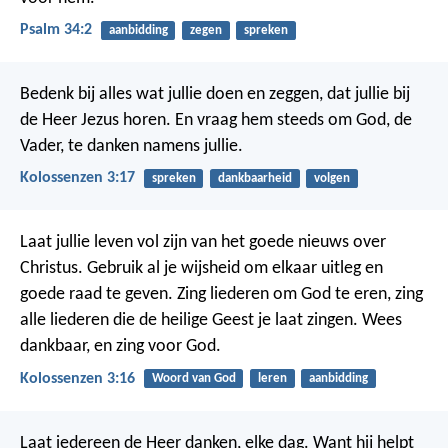
Psalm 34:2
aanbidding
zegen
spreken
Bedenk bij alles wat jullie doen en zeggen, dat jullie bij
de Heer Jezus horen. En vraag hem steeds om God, de
Vader, te danken namens jullie.
Kolossenzen 3:17
spreken
dankbaarheid
volgen
Laat jullie leven vol zijn van het goede nieuws over
Christus. Gebruik al je wijsheid om elkaar uitleg en
goede raad te geven. Zing liederen om God te eren, zing
alle liederen die de heilige Geest je laat zingen. Wees
dankbaar, en zing voor God.
Kolossenzen 3:16
Woord van God
leren
aanbidding
Laat iedereen de Heer danken, elke dag.
Want hij helpt