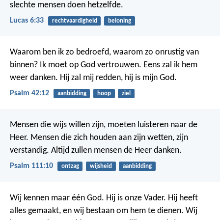
slechte mensen doen hetzelfde.
Lucas 6:33
rechtvaardigheid
beloning
Waarom ben ik zo bedroefd,
waarom zo onrustig van
binnen?
Ik moet op God vertrouwen.
Eens zal ik hem
weer danken.
Hij zal mij redden,
hij is mijn God.
Psalm 42:12
aanbidding
hoop
ziel
Mensen die wijs willen zijn,
moeten luisteren naar de
Heer.
Mensen die zich houden aan zijn wetten,
zijn
verstandig.
Altijd zullen mensen de Heer danken.
Psalm 111:10
ontzag
wijsheid
aanbidding
Wij kennen maar één God. Hij is onze Vader. Hij heeft
alles gemaakt, en wij bestaan om hem te dienen. Wij