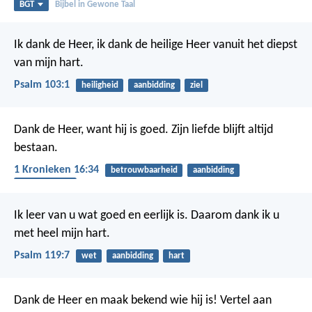
BGT
Bijbel in Gewone Taal
Ik dank de Heer,
ik dank de heilige Heer
vanuit het diepst
van mijn hart.
Psalm 103:1
heiligheid
aanbidding
ziel
Dank de Heer, want hij is goed.
Zijn liefde blijft altijd
bestaan.
1 Kronieken 16:34
betrouwbaarheid
aanbidding
dankbaarheid
Ik leer van u wat goed en eerlijk is.
Daarom dank ik u
met heel mijn hart.
Psalm 119:7
wet
aanbidding
hart
Dank de Heer
en maak bekend wie hij is!
Vertel aan