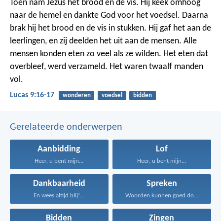
Toen nam Jezus het brood en de vis. Hij keek omhoog
naar de hemel en dankte God voor het voedsel. Daarna
brak hij het brood en de vis in stukken. Hij gaf het aan de
leerlingen, en zij deelden het uit aan de mensen.
Alle
mensen konden eten zo veel als ze wilden. Het eten dat
overbleef, werd verzameld. Het waren twaalf manden
vol.
Lucas 9:16-17
wonderen
voedsel
bidden
Gerelateerde onderwerpen
Aanbidding
Lof
Heer, u bent mijn...
Heer, u bent mijn...
Dankbaarheid
Spreken
En wees altijd blij!...
Woorden kunnen goed doen...
Bidden
Zingen