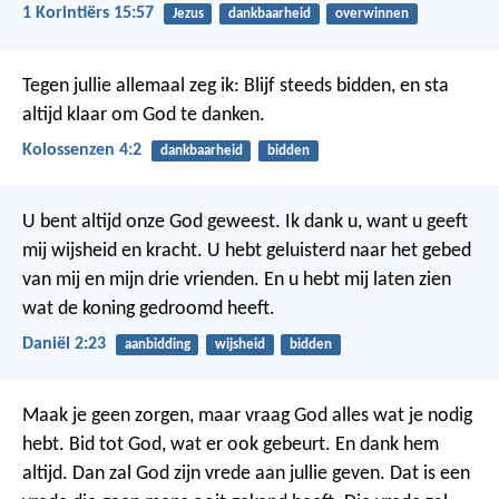
1 Korintiërs 15:57
Jezus
dankbaarheid
overwinnen
Tegen jullie allemaal zeg ik: Blijf steeds bidden, en sta
altijd klaar om God te danken.
Kolossenzen 4:2
dankbaarheid
bidden
U bent altijd onze God geweest. Ik dank u, want u geeft
mij wijsheid en kracht. U hebt geluisterd naar het gebed
van mij en mijn drie vrienden. En u hebt mij laten zien
wat de koning gedroomd heeft.
Daniël 2:23
aanbidding
wijsheid
bidden
Maak je geen zorgen, maar vraag God alles wat je nodig
hebt. Bid tot God, wat er ook gebeurt. En dank hem
altijd.
Dan zal God zijn vrede aan jullie geven. Dat is een