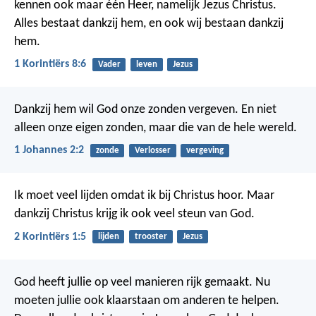
kennen ook maar één Heer, namelijk Jezus Christus.
Alles bestaat dankzij hem, en ook wij bestaan dankzij
hem.
1 Korintiërs 8:6
Vader
leven
Jezus
Dankzij hem wil God onze zonden vergeven. En niet
alleen onze eigen zonden, maar die van de hele wereld.
1 Johannes 2:2
zonde
Verlosser
vergeving
Ik moet veel lijden omdat ik bij Christus hoor. Maar
dankzij Christus krijg ik ook veel steun van God.
2 Korintiërs 1:5
lijden
trooster
Jezus
God heeft jullie op veel manieren rijk gemaakt. Nu
moeten jullie ook klaarstaan om anderen te helpen.