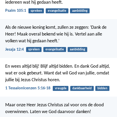
iedereen wat hij gedaan heeft.
Psalm 105:1
spreken
evangelisatie
aanbidding
Als de nieuwe koning komt, zullen ze zeggen:
‘Dank de
Heer!
Maak overal bekend wie hij is.
Vertel aan alle
volken wat hij gedaan heeft.’
Jesaja 12:4
spreken
evangelisatie
aanbidding
En wees altijd blij!
Blijf altijd bidden. En dank God altijd,
wat er ook gebeurt. Want dat wil God van jullie, omdat
jullie bij Jezus Christus horen.
1 Tessalonicenzen 5:16-18
vreugde
dankbaarheid
bidden
Maar onze Heer Jezus Christus zal voor ons de dood
overwinnen. Laten we God daarvoor danken!