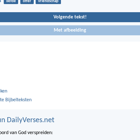
3
liefde
offer
vriendschap
Volgende tekst!
Met afbeelding
eken
te Bijbelteksten
n DailyVerses.net
ord van God verspreiden: