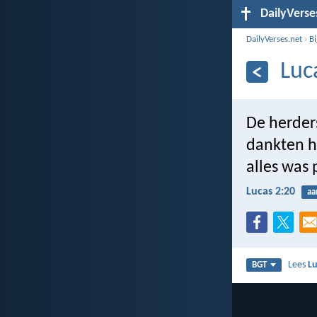
DailyVerse
DailyVerses.net
›
B
Luc
De herder
dankten h
alles was 
Lucas 2:20
aa
Lees
Lu
BGT