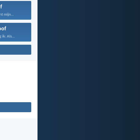
f
t mijn...
oof
ik: Als...