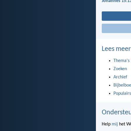
Johannes 15:1
Lees meer
Thema's
Zoeken
Archief
Bijbelbo
Populairs
Ondersteu
Help
mij
het Wo