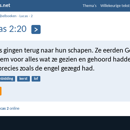
s.net
Thema's
Willekeurige tekst
ijbelboeken
›
Lucas
›
2
as 2:20
s gingen terug naar hun schapen. Ze eerden 
em voor alles wat ze gezien en gehoord hadd
precies zoals de engel gezegd had.
nbidding
kerst
lof
cas 2
online