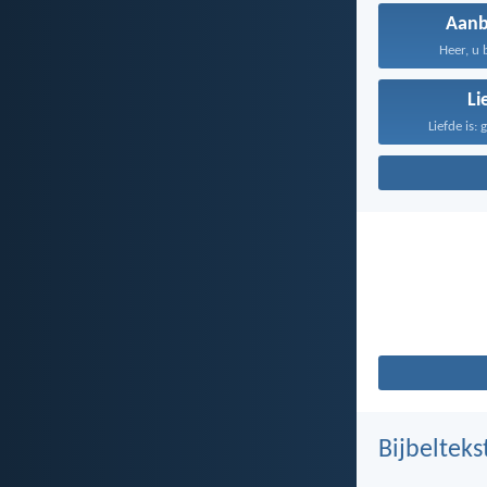
Aanb
Heer, u 
Li
Liefde is: 
Bijbelteks