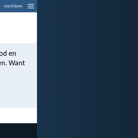
Inschrijven
God en
en. Want