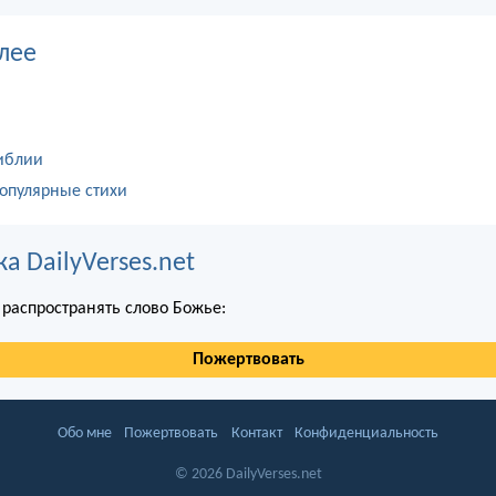
лее
иблии
опулярные стихи
 DailyVerses.net
распространять слово Божье:
Пожертвовать
Обо мне
Пожертвовать
Контакт
Конфиденциальность
© 2026 DailyVerses.net