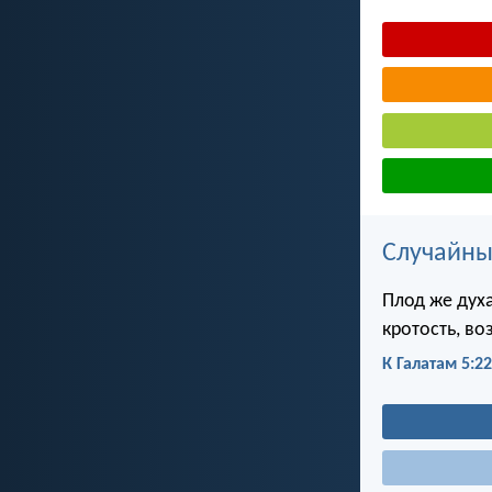
Случайны
Плод же духа
кротость, во
К Галатам 5:22