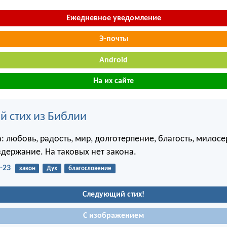
Ежедневное уведомление
Э-почты
Android
На их сайте
й стих из Библии
: любовь, радость, мир, долготерпение, благость, милосе
здержание. На таковых нет закона.
-23
закон
Дух
благословение
Следующий стих!
С изображением