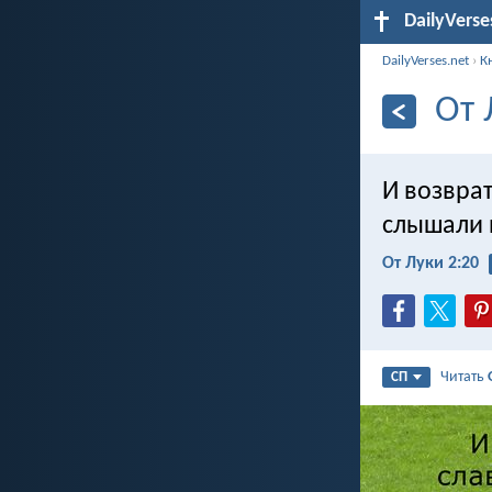
DailyVerse
DailyVerses.net
›
К
От 
И возврати
слышали и
От Луки 2:20
Читать
СП