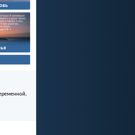
овь
ья
беременной,