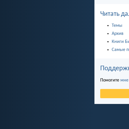
Читать да
Темы
Архив
Книги Б
Самые п
Поддержка
Помогите
мне