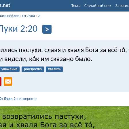
s.net
Темы
Случайный стих
Зарегис
ниги Библии
›
От Луки
›
2
Луки 2:20
лись пастухи, славя и хваля Бога за всё то́,
 видели, ка́к им сказано было.
уважение
рождество
хвалить
От Луки 2
в интернете