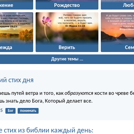
жение
Рождество
Люб
дежда
Верить
Сем
Другие темы ...
ий стих дня
аешь путей ветра и того, как
образуются
кости во чреве 
ь знать дело Бога, Который делает все.
:5
Бог
понимать
е стих из библии каждый день: