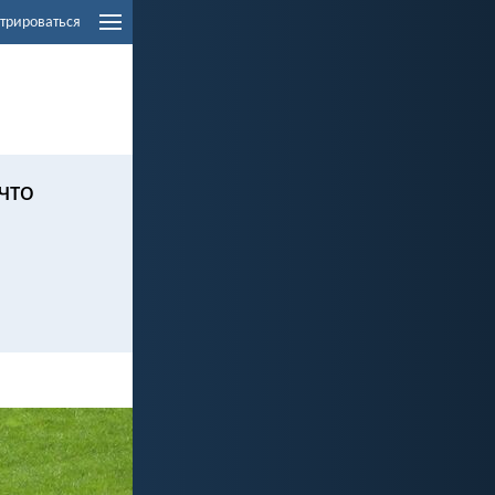
трироваться
 что