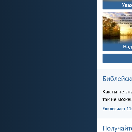
Ува
На
Библейск
Как ты не зн
так не можеш
Екклесиаст 11
Получайт