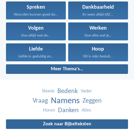
Spreken
Dankbaarheid
Woorden kunnen goed doen...
En wees altijd blij!...
Volgen
Werken
Doe altijd wat de...
Doe alles wat je...
Liefde
Hoop
Liefde is: geduldig en...
Dit is mijn besluit...
Meer Thema's...
Bedenk
Steeds
Vader
Namens
Vraag
Zeggen
Danken
Horen
Alles
Zoek naar Bijbelteksten