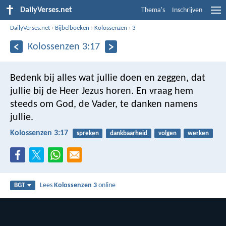
DailyVerses.net
Thema's
Inschrijven
DailyVerses.net
›
Bijbelboeken
›
Kolossenzen
›
3
Kolossenzen 3:17
Bedenk bij alles wat jullie doen en zeggen, dat
jullie bij de Heer Jezus horen. En vraag hem
steeds om God, de Vader, te danken namens
jullie.
Kolossenzen 3:17
spreken
dankbaarheid
volgen
werken
Lees
Kolossenzen 3
online
BGT