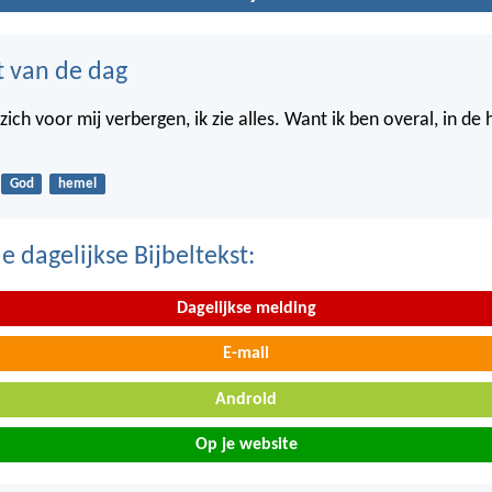
t van de dag
ich voor mij verbergen, ik zie alles. Want ik ben overal, in de
God
hemel
 dagelijkse Bijbeltekst:
Dagelijkse melding
E-mail
Android
Op je website