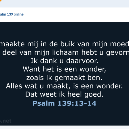
salm 139
online