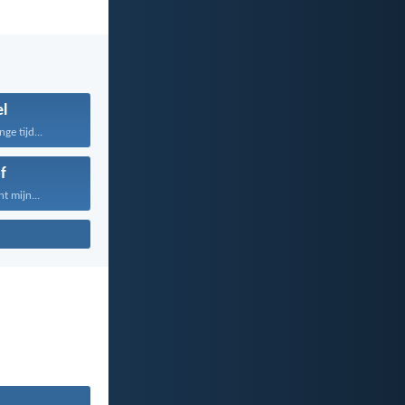
el
ge tijd...
f
t mijn...