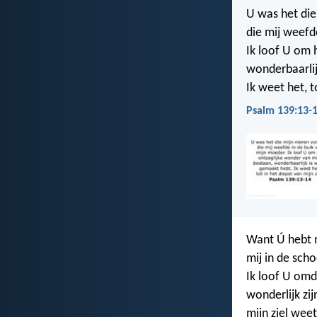
U was het die
die mij weefd
Ik loof U om 
wonderbaarlij
Ik weet het, t
Psalm 139:13-
Want Ú hebt 
mij in de sch
Ik loof U om
wonderlijk zi
mijn ziel wee