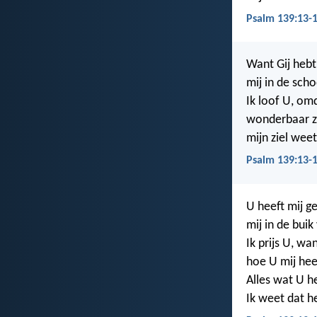
Psalm 139:13-1
Want Gij hebt
mij in de sch
Ik loof U, om
wonderbaar z
mijn ziel weet
Psalm 139:13-
U heeft mij g
mij in de bui
Ik prijs U, wa
hoe U mij hee
Alles wat U he
Ik weet dat h