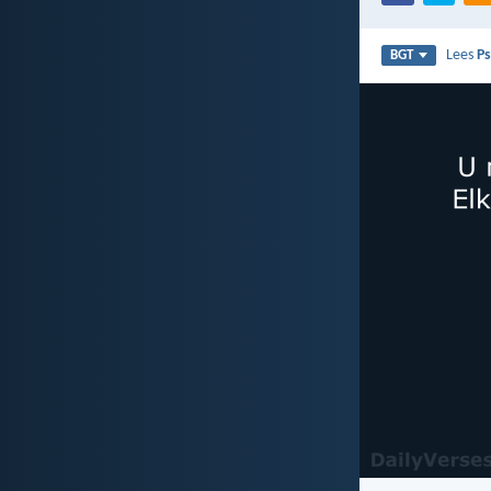
Lees
P
BGT