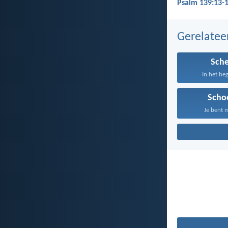
Psalm 139:13-1
Gerelate
Sch
In het be
Scho
Je bent m