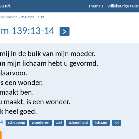
s.net
Thema's
Willekeurige tekst
ijbelboeken
›
Psalmen
›
139
lm 139:13-14
mij in de buik van mijn moeder.
van mijn lichaam hebt u gevormd.
daarvoor.
is een wonder,
emaakt ben.
u maakt, is een wonder.
k heel goed.
14
schepping
wonderen
ziel
schoonheid
lichaam
lof