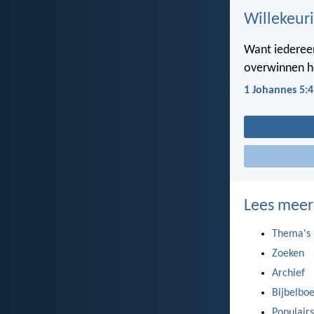
Willekeuri
Want iedereen
overwinnen he
1 Johannes 5:4
Lees meer
Thema's
Zoeken
Archief
Bijbelbo
Populairs