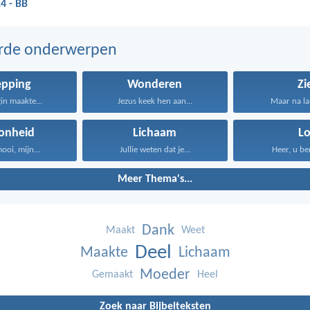
4 - BB
erde onderwerpen
epping
Wonderen
Zi
gin maakte...
Jezus keek hen aan...
Maar na lan
onheid
Lichaam
Lo
ooi, mijn...
Jullie weten dat je...
Heer, u ben
Meer Thema's...
Dank
Maakt
Weet
Deel
Maakte
Lichaam
Moeder
Gemaakt
Heel
Zoek naar Bijbelteksten