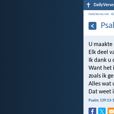
DailyVerse
DailyVerses.net
›
B
Psa
U maakte 
Elk deel 
Ik dank u 
Want het 
zoals ik g
Alles wat 
Dat weet i
Psalm 139:13-