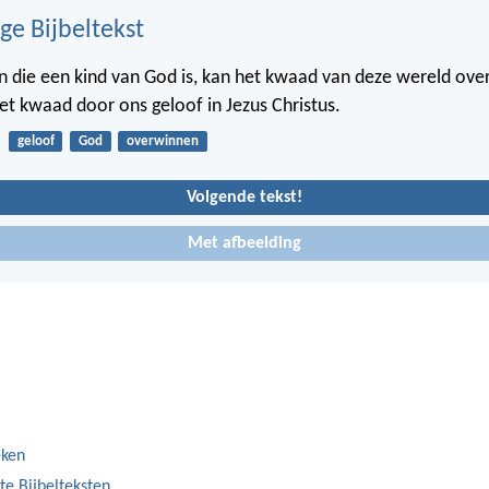
ge Bijbeltekst
 die een kind van God is, kan het kwaad van deze wereld ov
t kwaad door ons geloof in Jezus Christus.
geloof
God
overwinnen
Volgende tekst!
Met afbeelding
eken
te Bijbelteksten