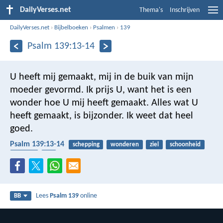
DailyVerses.net
Thema's
Inschrijven
DailyVerses.net
›
Bijbelboeken
›
Psalmen
›
139
Psalm 139:13-14
U heeft mij gemaakt,
mij in de buik van mijn
moeder gevormd.
Ik prijs U, want het is een
wonder
hoe U mij heeft gemaakt.
Alles wat U
heeft gemaakt, is bijzonder.
Ik weet dat heel
goed.
Psalm 139:13-14
schepping
wonderen
ziel
schoonheid
lichaam
lof
Lees
Psalm 139
online
BB