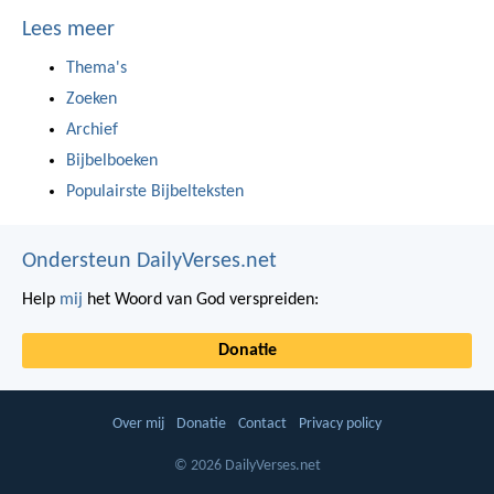
Lees meer
Thema's
Zoeken
Archief
Bijbelboeken
Populairste Bijbelteksten
Ondersteun DailyVerses.net
Help
mij
het Woord van God verspreiden:
Donatie
Over mij
Donatie
Contact
Privacy policy
© 2026 DailyVerses.net