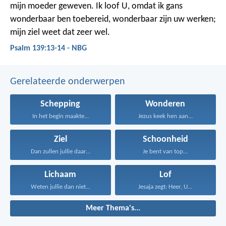
mijn moeder geweven.
Ik loof U, omdat ik gans
wonderbaar ben toebereid,
wonderbaar zijn uw werken;
mijn ziel weet dat zeer wel.
Psalm 139:13-14 - NBG
Gerelateerde onderwerpen
Schepping
Wonderen
In het begin maakte...
Jezus keek hen aan...
Ziel
Schoonheid
Dan zullen jullie daar...
Je bent van top...
Lichaam
Lof
Weten jullie dan niet...
Jesaja zegt: Heer, U...
Meer Thema's...