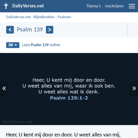
DailyVerses.net
Thema's
Inschrijven
DailyVerses.net
›
Bijbelboeken
›
Psalmen
Psalm 139
Lees
Psalm 139
online
BB
«
»
Heer, U kent mij door en door.
U weet alles van mij,