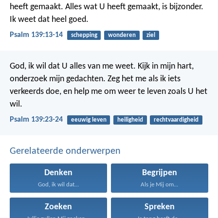
heeft gemaakt.
Alles wat U heeft gemaakt, is bijzonder.
Ik weet dat heel goed.
Psalm 139:13-14
schepping
wonderen
ziel
God, ik wil dat U alles van me weet.
Kijk in mijn hart,
onderzoek mijn gedachten.
Zeg het me als ik iets
verkeerds doe,
en help me om weer te leven zoals U het
wil.
Psalm 139:23-24
eeuwig leven
heiligheid
rechtvaardigheid
Gerelateerde onderwerpen
Denken
Begrijpen
God, ik wil dat...
Als je Mij om...
Zoeken
Spreken