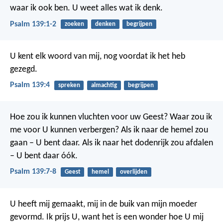
waar ik ook ben.
U weet alles wat ik denk.
Psalm 139:1-2
zoeken
denken
begrijpen
U kent elk woord van mij,
nog voordat ik het heb
gezegd.
Psalm 139:4
spreken
almachtig
begrijpen
Hoe zou ik kunnen vluchten voor uw Geest?
Waar zou ik
me voor U kunnen verbergen?
Als ik naar de hemel zou
gaan – U bent daar.
Als ik naar het dodenrijk zou afdalen
– U bent daar óók.
Psalm 139:7-8
Geest
hemel
overlijden
U heeft mij gemaakt,
mij in de buik van mijn moeder
gevormd.
Ik prijs U, want het is een wonder
hoe U mij