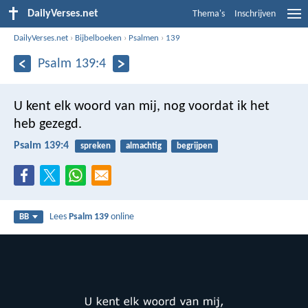
DailyVerses.net
Thema's
Inschrijven
DailyVerses.net
›
Bijbelboeken
›
Psalmen
›
139
Psalm 139:4
U kent elk woord van mij,
nog voordat ik het
heb gezegd.
Psalm 139:4
spreken
almachtig
begrijpen
Lees
Psalm 139
online
BB