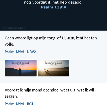
Geen woord ligt op mijn tong,
of U,
, kent het ten
HEER
volle.
Psalm 139:4 - NBV21
Voordat ik mijn mond opendoe,
weet u al wat ik wil
zeggen.
Psalm 139:4 - BGT