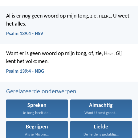
Al is er
nog
geen woord op mijn tong,
zie,
, U weet
HEERE
het alles.
Psalm 139:4 - HSV
Want er is geen woord op mijn tong,
of, zie, H
ere
, Gij
kent het volkomen.
Psalm 139:4 - NBG
Gerelateerde onderwerpen
Spreken
Almachtig
Je tong heeft de...
Want U bent groot...
Begrijpen
Liefde
Als je Mij om...
De liefde is geduldig...