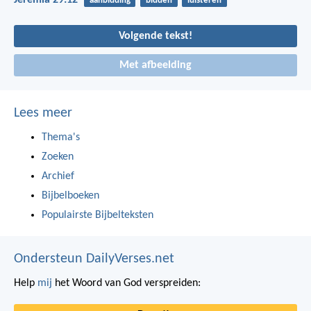
Jeremia 29:12
aanbidding
bidden
luisteren
Volgende tekst!
Met afbeelding
Lees meer
Thema's
Zoeken
Archief
Bijbelboeken
Populairste Bijbelteksten
Ondersteun DailyVerses.net
Help
mij
het Woord van God verspreiden: