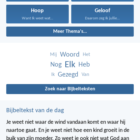
Hoop
Geloof
Want Ik weet wat...
Daarom zeg Ik jullie...
Meer Thema's...
Woord
Mij
Het
Elk
Nog
Heb
Gezegd
Ik
Van
Zoek naar Bijbelteksten
Bijbeltekst van de dag
Je weet niet waar de wind vandaan komt en waar hij
naartoe gaat.
En je weet niet hoe een kind groeit in de
buik van zijn moeder.
Zo weet je ook niet wat God aan