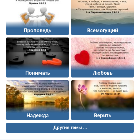
Проповедь
Всемогущий
Понимать
Любовь
Надежда
Верить
Другие темы ...