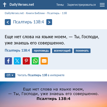
DailyVerses.net
Темы
Зарегистрироваться
DailyVerses.net
›
Книги Библии
›
Псалтирь
›
138
Псалтирь 138:4
Еще нет слова на языке моем,
— Ты, Господи,
уже знаешь его совершенно.
Псалтирь 138:4
проповедь
всемогущий
понимать
Читать
Псалтирь 138
в интернете
СП