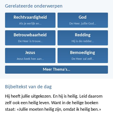
Gerelateerde onderwerpen
Rechtvaardigheid
God
Als je eerlijk en...
De Heer, jullie God...
Betrouwbaarheid
Redding
De Heer is trouw...
Hij is de redder...
Jezus
Bemoediging
Jezus keek hen aan...
De Heer zal zelf...
Meer Thema's...
Bijbeltekst van de dag
Hij heeft jullie uitgekozen. En hij is heilig. Leid daarom
zelf ook een heilig leven. Want in de heilige boeken
staat: «Jullie moeten heilig zijn, omdat ik heilig ben.»