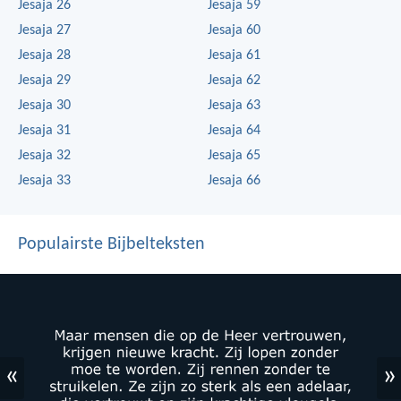
Jesaja 26
Jesaja 59
Jesaja 27
Jesaja 60
Jesaja 28
Jesaja 61
Jesaja 29
Jesaja 62
Jesaja 30
Jesaja 63
Jesaja 31
Jesaja 64
Jesaja 32
Jesaja 65
Jesaja 33
Jesaja 66
Populairste Bijbelteksten
«
»