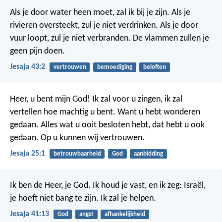
Als je door water heen moet, zal ik bij je zijn. Als je
rivieren oversteekt, zul je niet verdrinken. Als je door
vuur loopt, zul je niet verbranden. De vlammen zullen je
geen pijn doen.
Jesaja 43:2
vertrouwen
bemoediging
beloften
Heer, u bent mijn God!
Ik zal voor u zingen,
ik zal
vertellen hoe machtig u bent.
Want u hebt wonderen
gedaan.
Alles wat u ooit besloten hebt,
dat hebt u ook
gedaan.
Op u kunnen wij vertrouwen.
Jesaja 25:1
betrouwbaarheid
God
aanbidding
Ik ben de Heer, je God. Ik houd je vast, en ik zeg: Israël,
je hoeft niet bang te zijn. Ik zal je helpen.
Jesaja 41:13
God
angst
afhankelijkheid