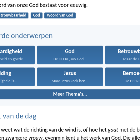
rd van onze God bestaat voor eeuwig.
etrouwbaarheid
God
Woord van God
erde onderwerpen
ardigheid
God
Betrouwb
Wie gerechtigheid en goedertierenheid...
De HEERE, uw God...
Maar de He
dding
Jezus
Bemoed
igheid is...
Maar Jezus keek hen...
De HEERE 
Meer Thema's...
t van de dag
 weet wat de richting van de wind is,
of
hoe het
gaat
met de b
een zwangere
vrouw
, evenmin kent u het werk van God, Die all