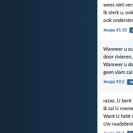
wees niet ver
Ik sterk u, ook
ook ondersteu
Jesaja 41:10
Wanneer u zult
door rivieren,
Wanneer u doo
geen vlam zal
Jesaja 43:2
v
, U bent
HEERE
ik zal U roem
Want U hebt 
Uw
raadsbeslu