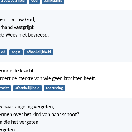
etrouwbaarheid
God
aanbidding
de
, uw God,
HEERE
rhand vastgrijpt
gt: Wees niet bevreesd,
God
angst
afhankelijkheid
vermoeide kracht
rdert de sterkte van wie geen krachten heeft.
kracht
afhankelijkheid
toerusting
 haar zuigeling vergeten,
fermen over het kind van haar schoot?
n die het vergeten,
vergeten.