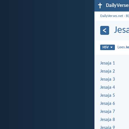
DailyVerse
DailyVerses.net
›
B
Jes
Lees
J
HSV
Jesaja 1
Jesaja 2
Jesaja 3
Jesaja 4
Jesaja 5
Jesaja 6
Jesaja 7
Jesaja 8
Jesaja 9