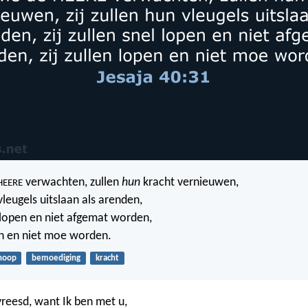
verwachten, zullen
hun
kracht vernieuwen,
HEERE
leugels uitslaan als arenden,
l lopen en niet afgemat worden,
pen en niet moe worden.
hoop
bemoediging
kracht
reesd, want Ik ben met u,