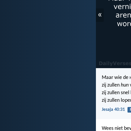
«
Maar wie de
zij zullen
hun
v
zij zullen sne
zij zullen lo
Jesaja 40:31
Wees niet bev