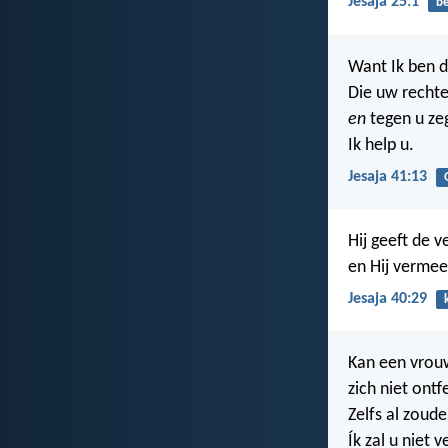
Jesaja 25:1
b
Want Ik ben 
Die uw rechte
en
tegen u ze
Ik help u.
Jesaja 41:13
Hij geeft de 
en Hij vermee
Jesaja 40:29
Kan een vrouw
zich niet ont
Zelfs al zoude
Ík zal u niet 