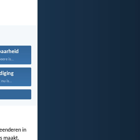
aarheid
ere is...
iging
nu is...
eenderen in
es maakt.