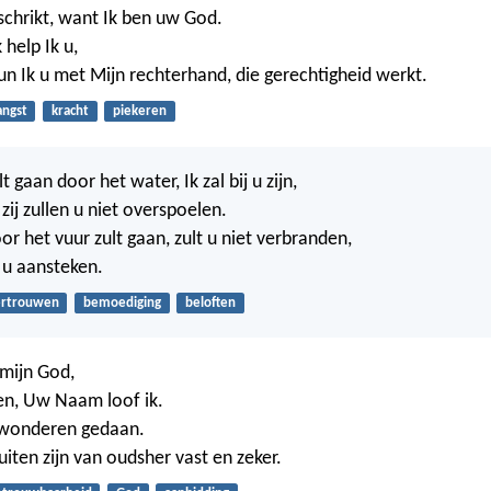
schrikt, want Ik ben uw God.
 help Ik u,
n Ik u met Mijn rechterhand, die gerechtigheid werkt.
angst
kracht
piekeren
 gaan door het water, Ik zal bij u zijn,
 zij zullen u niet overspoelen.
r het vuur zult gaan, zult u niet verbranden,
 u aansteken.
ertrouwen
bemoediging
beloften
 mijn God,
en, Uw Naam loof ik.
wonderen gedaan.
iten zijn van oudsher vast en zeker.