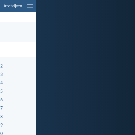
Inschrijven
52
53
54
55
56
57
58
59
60