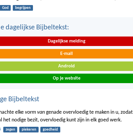
God
begrijpen
 dagelijkse Bijbeltekst:
Dagelijkse melding
E-mail
Android
Op je website
ge Bijbeltekst
 machte elke
vorm van
genade overvloedig te maken in u, zodat
d al het nodige bezit, overvloedig kunt zijn in elk goed werk.
8
zegen
piekeren
goedheid