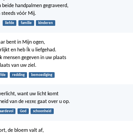
 in beide handpalmen gegraveerd,
 steeds vóór Mij.
liefde
familie
kinderen
aar bent in Mijn ogen,
lijkt en heb Ík u liefgehad.
k mensen gegeven in uw plaats
laats van uw ziel.
efde
redding
bemoediging
verlicht, want uw licht komt
kheid van de
gaat over u op.
HEERE
aardevol
God
schoonheid
rt, de bloem valt af,