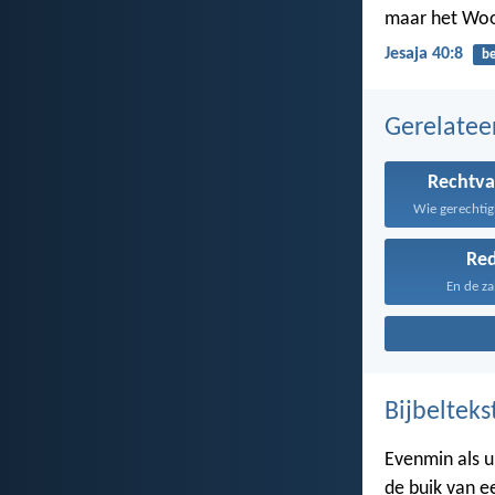
maar het Woo
Jesaja 40:8
b
Gerelate
Rechtva
Re
En de zal
Bijbelteks
Evenmin als u
de buik van 