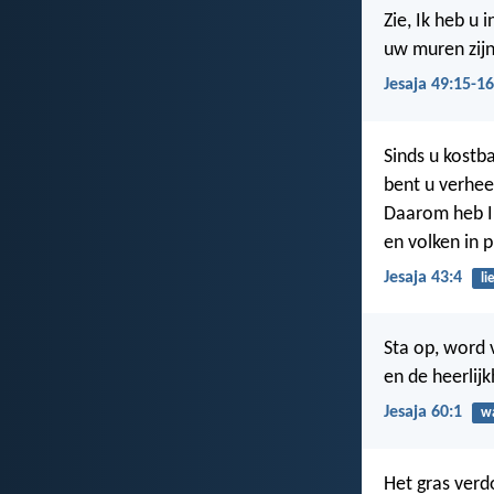
Zie, Ik heb u
uw muren zijn
Jesaja 49:15-16
Sinds u kostb
bent u verheer
Daarom heb I
en volken in p
Jesaja 43:4
li
Sta op, word 
en de heerlij
Jesaja 60:1
w
Het gras verdo