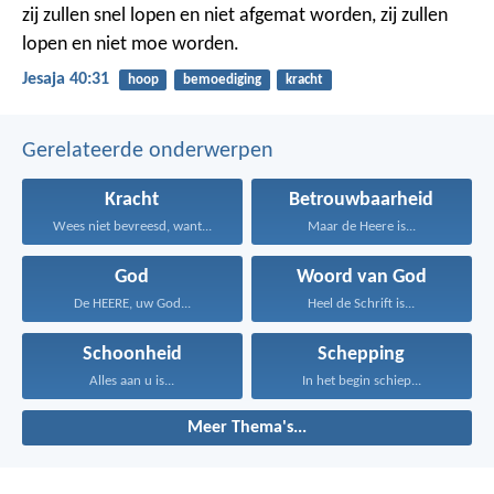
zij zullen snel lopen en niet afgemat worden,
zij zullen
lopen en niet moe worden.
Jesaja 40:31
hoop
bemoediging
kracht
Gerelateerde onderwerpen
Kracht
Betrouwbaarheid
Wees niet bevreesd, want...
Maar de Heere is...
God
Woord van God
De HEERE, uw God...
Heel de Schrift is...
Schoonheid
Schepping
Alles aan u is...
In het begin schiep...
Meer Thema's...