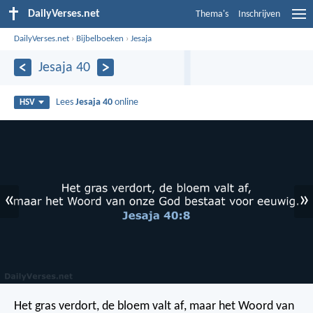
DailyVerses.net
Thema's
Inschrijven
DailyVerses.net
›
Bijbelboeken
›
Jesaja
Jesaja 40
Lees
Jesaja 40
online
HSV
«
»
Het gras verdort, de bloem valt af,
maar het Woord van