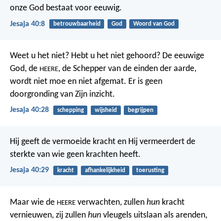
onze God bestaat voor eeuwig.
Jesaja 40:8
betrouwbaarheid
God
Woord van God
Weet u het niet?
Hebt u het niet gehoord?
De eeuwige
God, de
,
de Schepper van de einden der aarde,
HEERE
wordt niet moe en niet afgemat.
Er is geen
doorgronding van Zijn inzicht.
Jesaja 40:28
schepping
wijsheid
begrijpen
Hij geeft de vermoeide kracht
en Hij vermeerdert de
sterkte van wie geen krachten heeft.
Jesaja 40:29
kracht
afhankelijkheid
toerusting
Maar wie de
verwachten, zullen
hun
kracht
HEERE
vernieuwen,
zij zullen
hun
vleugels uitslaan als arenden,