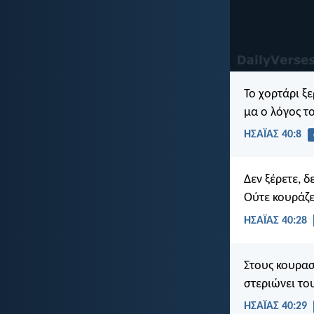
Το χορτάρι ξε
μα ο λόγος τ
ΗΣΑΪΑΣ 40:8
Δεν ξέρετε, δ
Ούτε κουράζε
ΗΣΑΪΑΣ 40:28
Στους κουρασ
στεριώνει το
ΗΣΑΪΑΣ 40:29