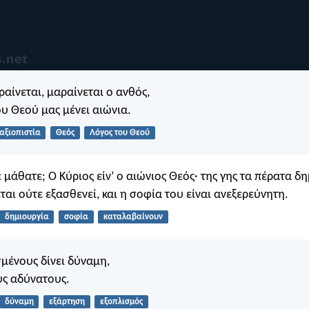
ραίνεται, μαραίνεται ο ανθός,
ου Θεού μας μένει αιώνια.
αξιοπιστία
Θεός
Λόγος του Θεού
ε μάθατε; Ο Κύριος είν’ ο αιώνιος Θεός· της γης τα πέρατα δ
ται ούτε εξασθενεί, και η σοφία του είναι ανεξερεύνητη.
δημιουργία
σοφία
καταλαβαίνουν
μένους δίνει δύναμη,
υς αδύνατους.
δύναμη
εξάρτηση
εξοπλισμός