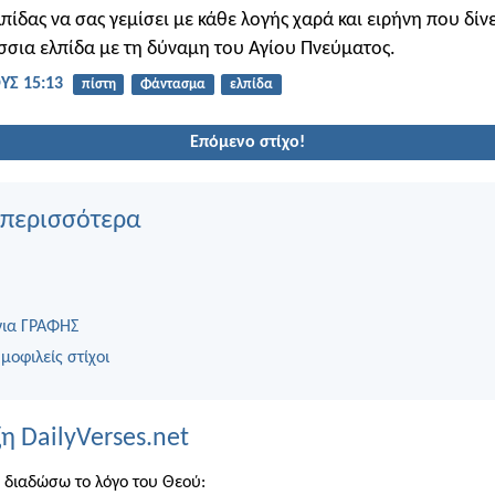
πίδας να σας γεμίσει με κάθε λογής χαρά και ειρήνη που δίνε
ίσσια ελπίδα με τη δύναμη του Αγίου Πνεύματος.
Σ 15:13
πίστη
Φάντασμα
ελπίδα
Επόμενο στίχο!
 περισσότερα
για ΓΡΑΦΗΣ
μοφιλείς στίχοι
η DailyVerses.net
 διαδώσω το λόγο του Θεού: