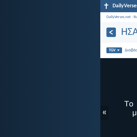
DailyVerse
DailyVerses.net
›
Β
ΗΣΑ
Διαβά
TGV
«