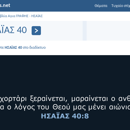
s.net
Θέματα
Τυχαίο στί
ιβλία Αγια ΓΡΑΦΗΣ
›
ΗΣΑΪΑΣ
ΪΑΣ 40
στε
ΗΣΑΪΑΣ 40
στο διαδίκτυο