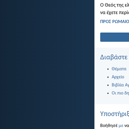
Ο Θεός της ελ
να έχετε περ
ΠΡΟΣ ΡΩΜΑΙΟΥ
Διαβάστε
Θέματα
Αρχείο
Βιβλία Α
Οι πιο δη
Υποστήριξ
Βοήθησέ
με
να