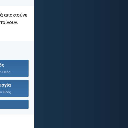
ρά αποκτούνε
σταίνουν.
ός
ο Θεός...
υργία
ο Θεός...