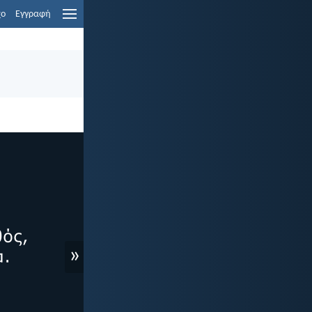
χο
Εγγραφή
»