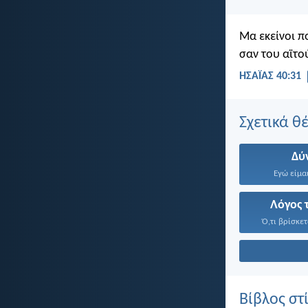
Μα εκείνοι π
σαν του αϊτο
ΗΣΑΪΑΣ 40:31
Σχετικά θ
Δύ
Εγώ είμαι
Λόγος 
Ό,τι βρίσκετ
Βίβλος στ