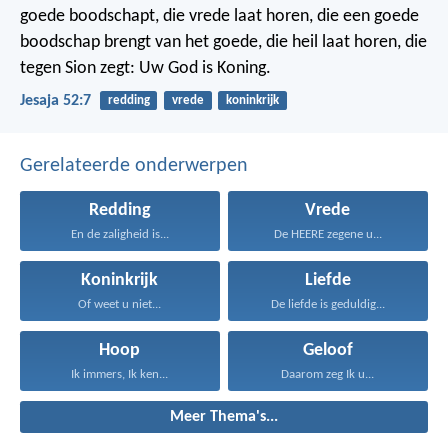
goede boodschapt,
die vrede laat horen, die een goede
boodschap brengt van het goede,
die heil laat horen,
die
tegen Sion zegt:
Uw God is Koning.
Jesaja 52:7
redding
vrede
koninkrijk
Gerelateerde onderwerpen
Redding
Vrede
En de zaligheid is...
De HEERE zegene u...
Koninkrijk
Liefde
Of weet u niet...
De liefde is geduldig...
Hoop
Geloof
Ik immers, Ik ken...
Daarom zeg Ik u...
Meer Thema's...