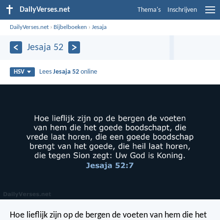
DailyVerses.net
Thema's
Inschrijven
DailyVerses.net
›
Bijbelboeken
›
Jesaja
Jesaja 52
Lees
Jesaja 52
online
HSV
Hoe lieflijk zijn op de bergen
de voeten van hem die het