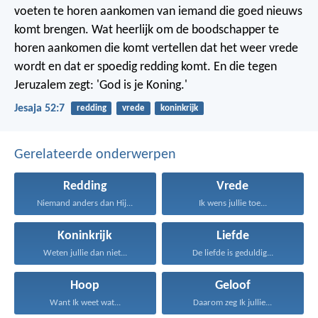
voeten te horen aankomen van iemand die goed nieuws
komt brengen. Wat heerlijk om de boodschapper te
horen aankomen die komt vertellen dat het weer vrede
wordt en dat er spoedig redding komt. En die tegen
Jeruzalem zegt: 'God is je Koning.'
Jesaja 52:7
redding
vrede
koninkrijk
Gerelateerde onderwerpen
Redding
Vrede
Niemand anders dan Hij...
Ik wens jullie toe...
Koninkrijk
Liefde
Weten jullie dan niet...
De liefde is geduldig...
Hoop
Geloof
Want Ik weet wat...
Daarom zeg Ik jullie...