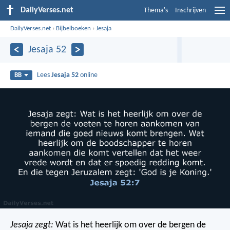
DailyVerses.net
Thema's
Inschrijven
DailyVerses.net
›
Bijbelboeken
›
Jesaja
Jesaja 52
Lees
Jesaja 52
online
BB
Jesaja zegt:
Wat is het heerlijk om over de bergen de