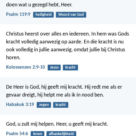
doen wat u gezegd hebt, Heer.
Psalm 119:9
heiligheid
Woord van God
Christus heerst over alles en iedereen. In hem was Gods
kracht volledig aanwezig op aarde. En die kracht is nu
ook volledig in jullie aanwezig, omdat jullie bij Christus
horen.
Kolossenzen 2:9-10
Jezus
kracht
De Heer is God, hij geeft mij kracht.
Hij redt me als er
gevaar dreigt,
hij helpt me als ik in nood ben.
Habakuk 3:19
zegen
kracht
God, u zult mij helpen.
Heer, u geeft mij kracht.
Psalm 54:6
leven
afhankelijkheid