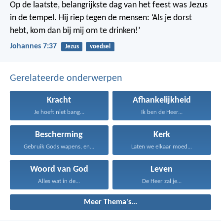
Op de laatste, belangrijkste dag van het feest was Jezus
in de tempel. Hij riep tegen de mensen: ‘Als je dorst
hebt, kom dan bij mij om te drinken!’
Johannes 7:37
Jezus
voedsel
Gerelateerde onderwerpen
Kracht
Afhankelijkheid
Je hoeft niet bang...
Ik ben de Heer...
Bescherming
Kerk
Gebruik Gods wapens, en...
Laten we elkaar moed...
Woord van God
Leven
Alles wat in de...
De Heer zal je...
Meer Thema's...