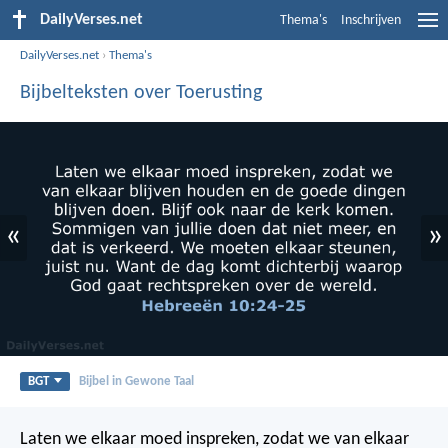
DailyVerses.net
Thema's
Inschrijven
DailyVerses.net
›
Thema's
Bijbelteksten over Toerusting
«
»
BGT
Bijbel in Gewone Taal
Laten we elkaar moed inspreken, zodat we van elkaar