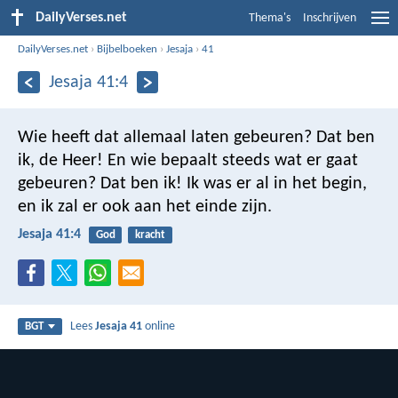
DailyVerses.net
Thema's
Inschrijven
DailyVerses.net
›
Bijbelboeken
›
Jesaja
›
41
Jesaja 41:4
Wie heeft dat allemaal laten gebeuren? Dat ben
ik, de Heer! En wie bepaalt steeds wat er gaat
gebeuren? Dat ben ik! Ik was er al in het begin,
en ik zal er ook aan het einde zijn.
Jesaja 41:4
God
kracht
Lees
Jesaja 41
online
BGT