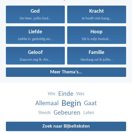
God
Kracht
De Heer, jullie God...
Je hoeft niet bang...
Liefde
Hoop
Liefde is: geduldig en...
Dit is mijn besluit...
Geloof
Familie
Daarom zeg ik: Als...
Vandaag zal ik jullie...
Meer Thema's...
Einde
Wie
Was
Begin
Allemaal
Gaat
Gebeuren
Steeds
Laten
Zoek naar Bijbelteksten