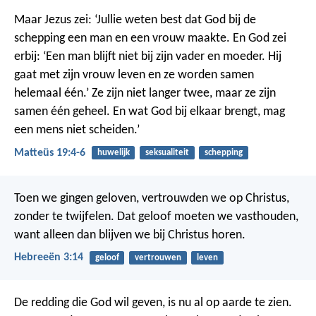
Maar Jezus zei: ‘Jullie weten best dat God bij de
schepping een man en een vrouw maakte. En God zei
erbij: ‘Een man blijft niet bij zijn vader en moeder. Hij
gaat met zijn vrouw leven en ze worden samen
helemaal één.’ Ze zijn niet langer twee, maar ze zijn
samen één geheel. En wat God bij elkaar brengt, mag
een mens niet scheiden.’
Matteüs 19:4-6
huwelijk
seksualiteit
schepping
Toen we gingen geloven, vertrouwden we op Christus,
zonder te twijfelen. Dat geloof moeten we vasthouden,
want alleen dan blijven we bij Christus horen.
Hebreeën 3:14
geloof
vertrouwen
leven
De redding die God wil geven, is nu al op aarde te zien.