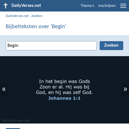
DailyVerses.net
Thema's
Inschrijven
DailyVerses.net
›
Zoeken
Bijbelteksten over 'Begin'
«
»