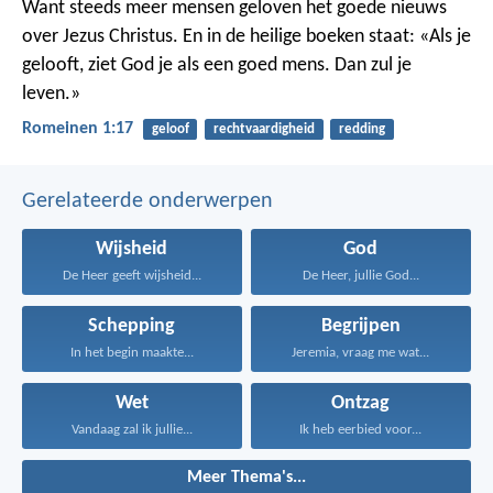
Want steeds meer mensen geloven het goede nieuws
over Jezus Christus. En in de heilige boeken staat: «Als je
gelooft, ziet God je als een goed mens. Dan zul je
leven.»
Romeinen 1:17
geloof
rechtvaardigheid
redding
Gerelateerde onderwerpen
Wijsheid
God
De Heer geeft wijsheid...
De Heer, jullie God...
Schepping
Begrijpen
In het begin maakte...
Jeremia, vraag me wat...
Wet
Ontzag
Vandaag zal ik jullie...
Ik heb eerbied voor...
Meer Thema's...