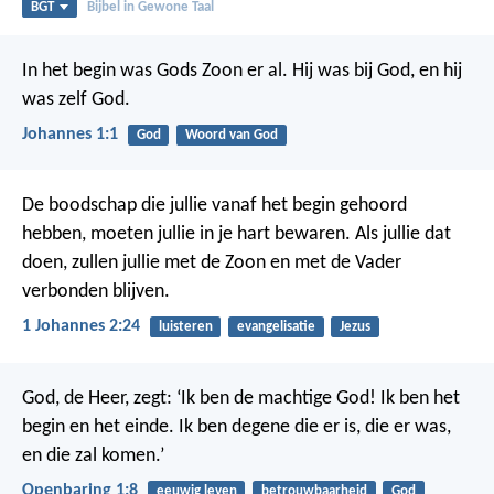
BGT
Bijbel in Gewone Taal
In het begin was Gods Zoon er al. Hij was bij God, en hij
was zelf God.
Johannes 1:1
God
Woord van God
De boodschap die jullie vanaf het begin gehoord
hebben, moeten jullie in je hart bewaren. Als jullie dat
doen, zullen jullie met de Zoon en met de Vader
verbonden blijven.
1 Johannes 2:24
luisteren
evangelisatie
Jezus
God, de Heer, zegt: ‘Ik ben de machtige God! Ik ben het
begin en het einde. Ik ben degene die er is, die er was,
en die zal komen.’
Openbaring 1:8
eeuwig leven
betrouwbaarheid
God