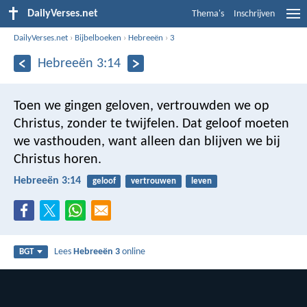
DailyVerses.net
Thema's
Inschrijven
DailyVerses.net
›
Bijbelboeken
›
Hebreeën
›
3
Hebreeën 3:14
Toen we gingen geloven, vertrouwden we op
Christus, zonder te twijfelen. Dat geloof moeten
we vasthouden, want alleen dan blijven we bij
Christus horen.
Hebreeën 3:14
geloof
vertrouwen
leven
Lees
Hebreeën 3
online
BGT