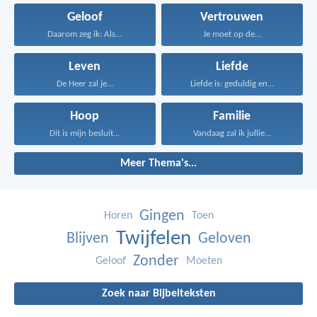
Geloof
Vertrouwen
Daarom zeg ik: Als...
Je moet op de...
Leven
Liefde
De Heer zal je...
Liefde is: geduldig en...
Hoop
Familie
Dit is mijn besluit...
Vandaag zal ik jullie...
Meer Thema's...
Gingen
Horen
Toen
Twijfelen
Blijven
Geloven
Zonder
Geloof
Moeten
Zoek naar Bijbelteksten