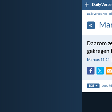
DailyVerse
DailyVerses.net
›
B
Mar
Daarom zeg
gekregen h
Marcus 11:24
Lees
M
BGT