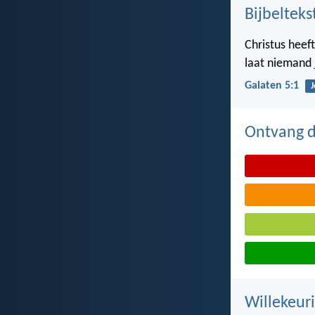
Bijbelteks
Christus heef
laat niemand 
Galaten 5:1
J
Ontvang de
Willekeuri