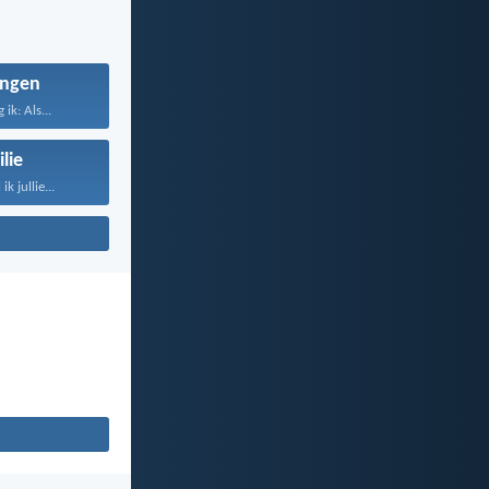
ngen
ik: Als...
lie
k jullie...