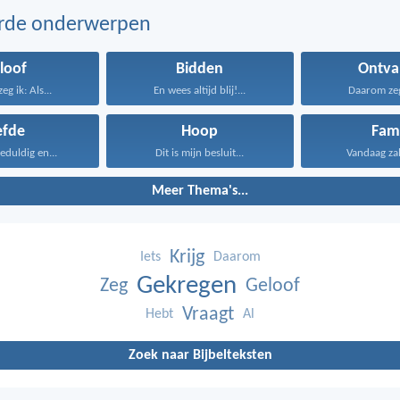
erde onderwerpen
loof
Bidden
Ontva
g ik: Als...
En wees altijd blij!...
Daarom zeg 
efde
Hoop
Fami
geduldig en...
Dit is mijn besluit...
Vandaag zal i
Meer Thema's...
Krijg
Iets
Daarom
Gekregen
Zeg
Geloof
Vraagt
Hebt
Al
Zoek naar Bijbelteksten