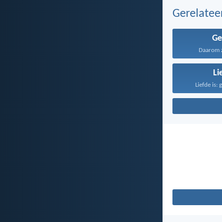
Gerelate
Ge
Daarom ze
Li
Liefde is: 