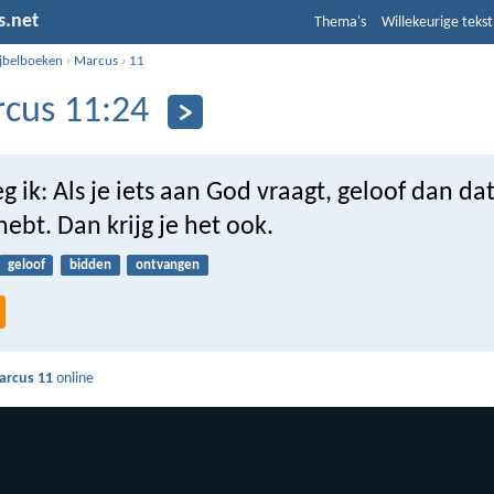
s.net
Thema's
Willekeurige tekst
ijbelboeken
›
Marcus
›
11
cus 11:24
 ik: Als je iets aan God vraagt, geloof dan dat 
ebt. Dan krijg je het ook.
geloof
bidden
ontvangen
arcus 11
online