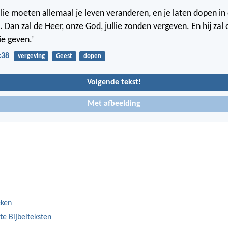
Jullie moeten allemaal je leven veranderen, en je laten dopen i
. Dan zal de Heer, onze God, jullie zonden vergeven. En hij zal 
ie geven.’
:38
vergeving
Geest
dopen
Volgende tekst!
Met afbeelding
eken
te Bijbelteksten