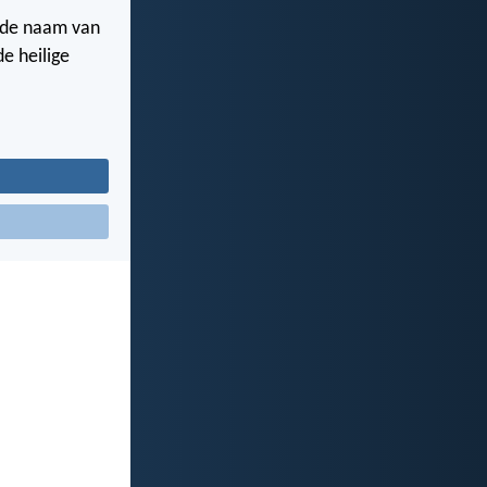
n de naam van
de heilige