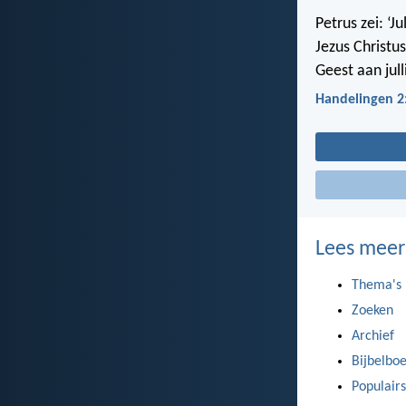
Petrus zei: ‘
Jezus Christus
Geest aan jull
Handelingen 2
Lees meer
Thema's
Zoeken
Archief
Bijbelbo
Populairs