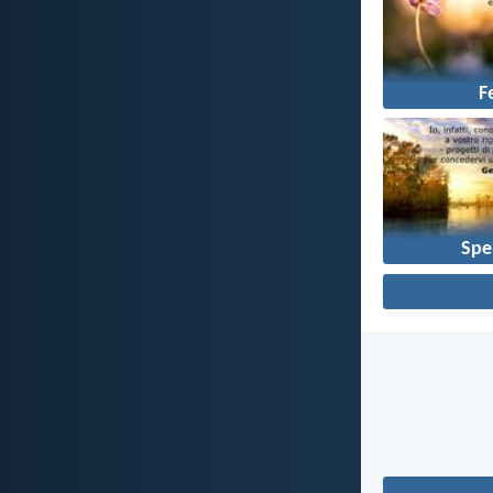
F
Spe