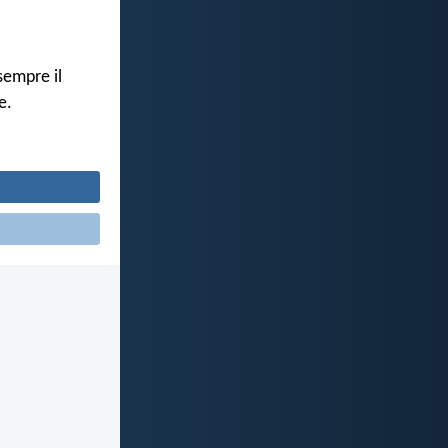
sempre il
e.