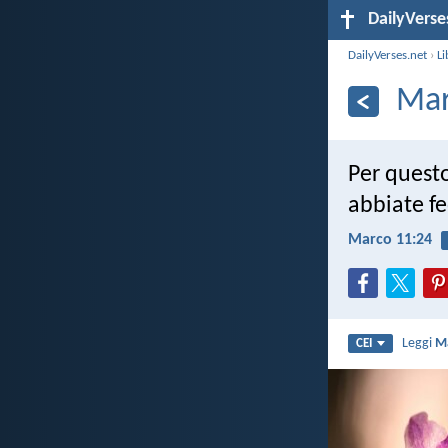
DailyVerse
DailyVerses.net
›
Li
Mar
Per questo
abbiate fe
Marco 11:24
Leggi
M
CEI