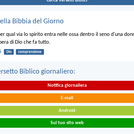
Cerca versetti Biblici
ella Bibbia del Giorno
r qual via lo spirito entra nelle ossa dentro il seno d'una donn
opera di Dio che fa tutto.
5
Dio
comprensione
ersetto Biblico giornaliero:
Notifica giornaliera
E-mail
Android
Sul tuo sito web