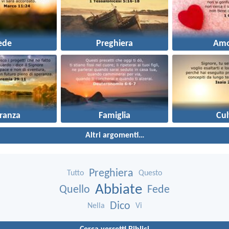
ede
Preghiera
Amo
ranza
Famiglia
Cul
Altri argomenti…
Preghiera
Tutto
Questo
Abbiate
Quello
Fede
Dico
Nella
Vi