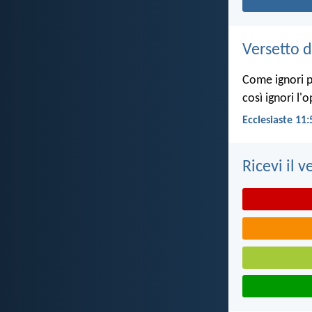
Versetto d
Come ignori pe
così ignori l'
Ecclesiaste 11:
Ricevi il v