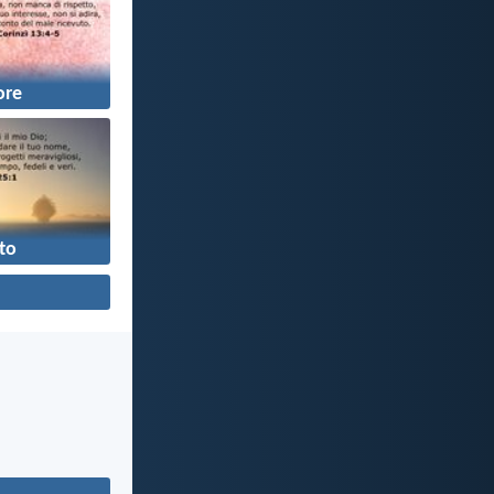
re
to