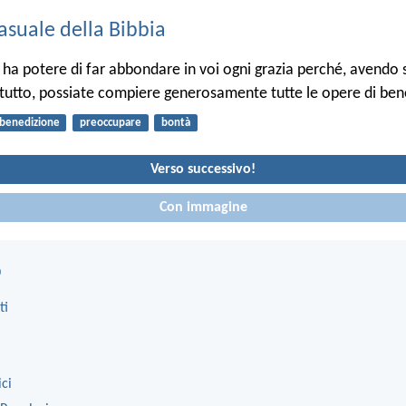
asuale della Bibbia
o ha potere di far abbondare in voi ogni grazia perché, avendo 
 tutto, possiate compiere generosamente tutte le opere di ben
benedizione
preoccupare
bontà
Verso successivo!
Con immagine
o
ti
ici