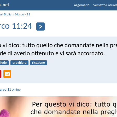
s.net
Argomenti
Versetto Casual
bri Biblici
›
Marco
›
11
co 11:24
 vi dico: tutto quello che domandate nella pr
de di averlo ottenuto e vi sarà accordato.
fede
preghiera
ricezione
arco 11
online