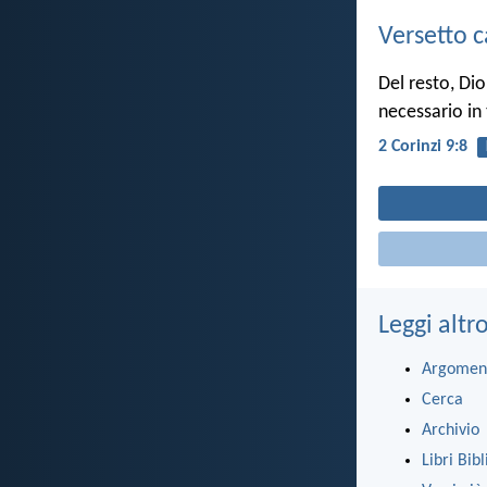
Versetto c
Del resto, Di
necessario in
2 Corinzi 9:8
Leggi altr
Argomen
Cerca
Archivio
Libri Bibl