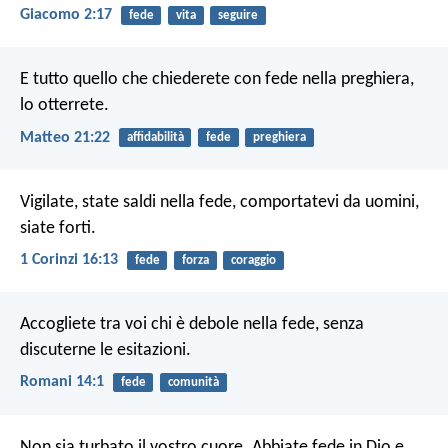
Giacomo 2:17
fede
vita
seguire
E tutto quello che chiederete con fede nella preghiera,
lo otterrete.
Matteo 21:22
affidabilità
fede
preghiera
Vigilate, state saldi nella fede, comportatevi da uomini,
siate forti.
1 Corinzi 16:13
fede
forza
coraggio
Accogliete tra voi chi è debole nella fede, senza
discuterne le esitazioni.
Romani 14:1
fede
comunità
Non sia turbato il vostro cuore. Abbiate fede in Dio e