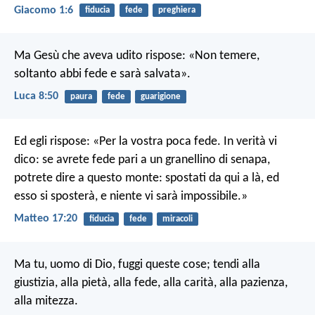
Giacomo 1:6
fiducia
fede
preghiera
Ma Gesù che aveva udito rispose: «Non temere,
soltanto abbi fede e sarà salvata».
Luca 8:50
paura
fede
guarigione
Ed egli rispose: «Per la vostra poca fede. In verità vi
dico: se avrete fede pari a un granellino di senapa,
potrete dire a questo monte: spostati da qui a là, ed
esso si sposterà, e niente vi sarà impossibile.»
Matteo 17:20
fiducia
fede
miracoli
Ma tu, uomo di Dio, fuggi queste cose; tendi alla
giustizia, alla pietà, alla fede, alla carità, alla pazienza,
alla mitezza.