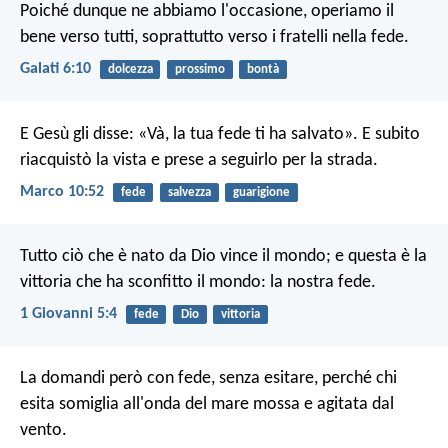
Poiché dunque ne abbiamo l'occasione, operiamo il
bene verso tutti, soprattutto verso i fratelli nella fede.
Galati 6:10
dolcezza
prossimo
bontà
E Gesù gli disse: «Và, la tua fede ti ha salvato». E subito
riacquistò la vista e prese a seguirlo per la strada.
Marco 10:52
fede
salvezza
guarigione
Tutto ciò che è nato da Dio vince il mondo; e questa è la
vittoria che ha sconfitto il mondo: la nostra fede.
1 Giovanni 5:4
fede
Dio
vittoria
La domandi però con fede, senza esitare, perché chi
esita somiglia all'onda del mare mossa e agitata dal
vento.