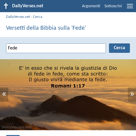
DailyVerses.net
Argomenti
Sottoscrivi
DailyVerses.net
›
Cerca
Versetti della Bibbia sulla 'Fede'
«
»