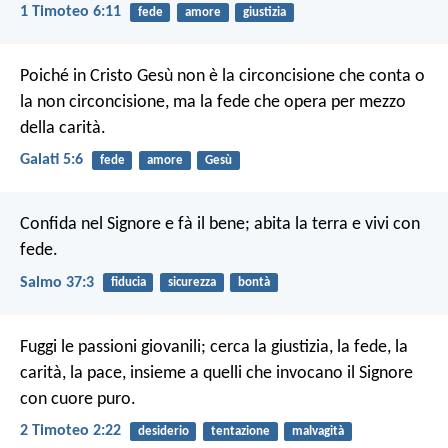
1 Timoteo 6:11
fede
amore
giustizia
Poiché in Cristo Gesù non è la circoncisione che conta o
la non circoncisione, ma la fede che opera per mezzo
della carità.
Galati 5:6
fede
amore
Gesù
Confida nel Signore e fà il bene;
abita la terra e vivi con
fede.
Salmo 37:3
fiducia
sicurezza
bontà
Fuggi le passioni giovanili; cerca la giustizia, la fede, la
carità, la pace, insieme a quelli che invocano il Signore
con cuore puro.
2 Timoteo 2:22
desiderio
tentazione
malvagità