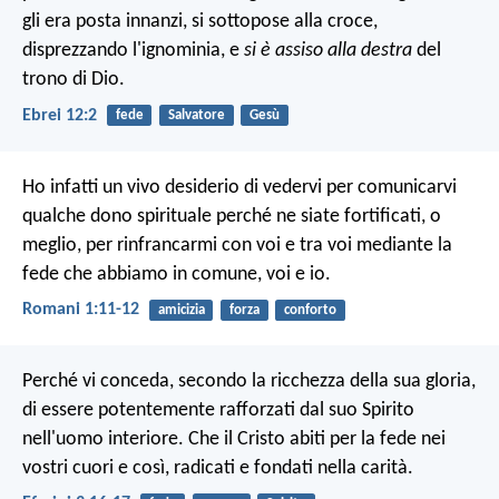
gli era posta innanzi, si sottopose alla croce,
disprezzando l'ignominia, e
si è assiso alla destra
del
trono di Dio.
Ebrei 12:2
fede
Salvatore
Gesù
Ho infatti un vivo desiderio di vedervi per comunicarvi
qualche dono spirituale perché ne siate fortificati, o
meglio, per rinfrancarmi con voi e tra voi mediante la
fede che abbiamo in comune, voi e io.
Romani 1:11-12
amicizia
forza
conforto
Perché vi conceda, secondo la ricchezza della sua gloria,
di essere potentemente rafforzati dal suo Spirito
nell'uomo interiore. Che il Cristo abiti per la fede nei
vostri cuori e così, radicati e fondati nella carità.