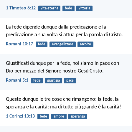
1 Timoteo 6:12
vita eterna
fede
vittoria
La fede dipende dunque dalla predicazione e la
predicazione a sua volta si attua per la parola di Cristo.
Romani 10:17
fede
evangelizzare
ascolto
Giustificati dunque per la fede, noi siamo in pace con
Dio per mezzo del Signore nostro Gesù Cristo.
Romani 5:1
fede
giustizia
pace
Queste dunque le tre cose che rimangono: la fede, la
speranza e la carità; ma di tutte più grande è la carità!
1 Corinzi 13:13
fede
amore
speranza