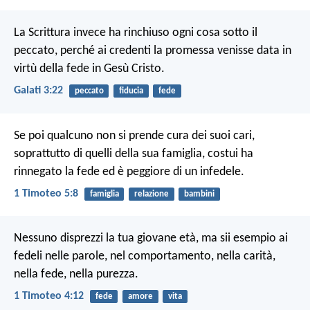
La Scrittura invece ha rinchiuso ogni cosa sotto il
peccato, perché ai credenti la promessa venisse data in
virtù della fede in Gesù Cristo.
Galati 3:22
peccato
fiducia
fede
Se poi qualcuno non si prende cura dei suoi cari,
soprattutto di quelli della sua famiglia, costui ha
rinnegato la fede ed è peggiore di un infedele.
1 Timoteo 5:8
famiglia
relazione
bambini
Nessuno disprezzi la tua giovane età, ma sii esempio ai
fedeli nelle parole, nel comportamento, nella carità,
nella fede, nella purezza.
1 Timoteo 4:12
fede
amore
vita