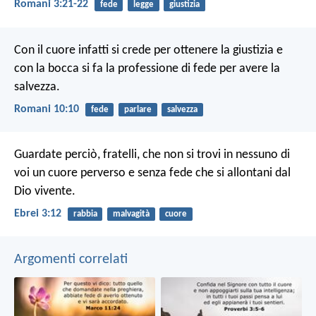
Romani 3:21-22
fede
legge
giustizia
Con il cuore infatti si crede per ottenere la giustizia e
con la bocca si fa la professione di fede per avere la
salvezza.
Romani 10:10
fede
parlare
salvezza
Guardate perciò, fratelli, che non si trovi in nessuno di
voi un cuore perverso e senza fede che si allontani dal
Dio vivente.
Ebrei 3:12
rabbia
malvagità
cuore
Argomenti correlati