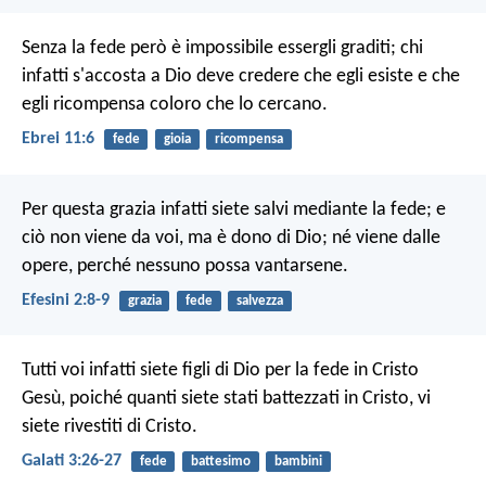
Senza la fede però è impossibile essergli graditi; chi
infatti s'accosta a Dio deve credere che egli esiste e che
egli ricompensa coloro che lo cercano.
Ebrei 11:6
fede
gioia
ricompensa
Per questa grazia infatti siete salvi mediante la fede; e
ciò non viene da voi, ma è dono di Dio; né viene dalle
opere, perché nessuno possa vantarsene.
Efesini 2:8-9
grazia
fede
salvezza
Tutti voi infatti siete figli di Dio per la fede in Cristo
Gesù, poiché quanti siete stati battezzati in Cristo, vi
siete rivestiti di Cristo.
Galati 3:26-27
fede
battesimo
bambini