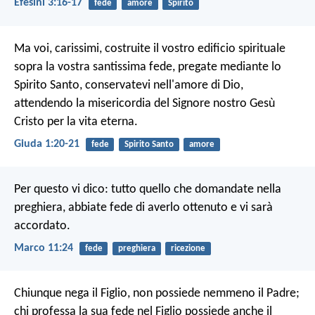
Efesini 3:16-17
fede
amore
Spirito
Ma voi, carissimi, costruite il vostro edificio spirituale
sopra la vostra santissima fede, pregate mediante lo
Spirito Santo, conservatevi nell'amore di Dio,
attendendo la misericordia del Signore nostro Gesù
Cristo per la vita eterna.
Giuda 1:20-21
fede
Spirito Santo
amore
Per questo vi dico: tutto quello che domandate nella
preghiera, abbiate fede di averlo ottenuto e vi sarà
accordato.
Marco 11:24
fede
preghiera
ricezione
Chiunque nega il Figlio, non possiede nemmeno il Padre;
chi professa la sua fede nel Figlio possiede anche il