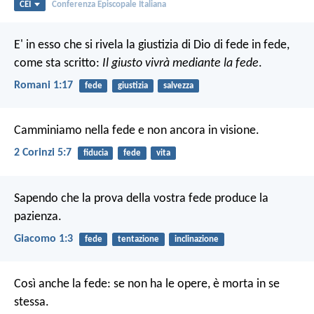
CEI
Conferenza Episcopale Italiana
E' in esso che si rivela la giustizia di Dio di fede in fede,
come sta scritto:
Il giusto vivrà mediante la fede
.
Romani 1:17
fede
giustizia
salvezza
Camminiamo nella fede e non ancora in visione.
2 Corinzi 5:7
fiducia
fede
vita
Sapendo che la prova della vostra fede produce la
pazienza.
Giacomo 1:3
fede
tentazione
inclinazione
Così anche la fede: se non ha le opere, è morta in se
stessa.