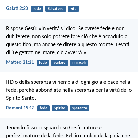
Galati 2:20
fede
Salvatore
vita
Rispose Gesù: «In verità vi dico: Se avrete fede e non
dubiterete, non solo potrete fare ciò che è accaduto a
questo fico, ma anche se direte a questo monte: Levati
di lì e gettati nel mare, ciò avverrà.»
Matteo 21:21
fede
parlare
miracoli
Il Dio della speranza vi riempia di ogni gioia e pace nella
fede, perché abbondiate nella speranza per la virtù dello
Spirito Santo.
Romani 15:13
fede
Spirito
speranza
Tenendo fisso lo sguardo su Gesù, autore e
perfezionatore della fede. Egli in cambio della gioia che