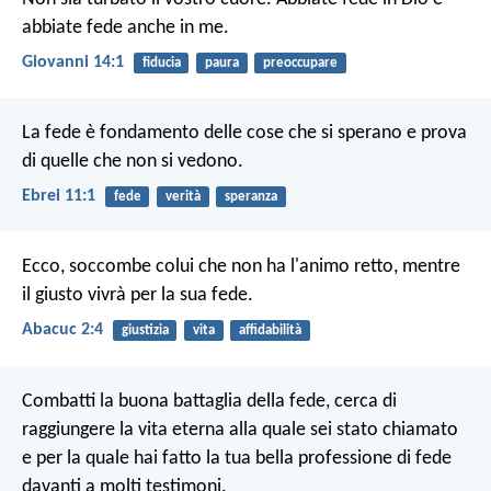
abbiate fede anche in me.
Giovanni 14:1
fiducia
paura
preoccupare
La fede è fondamento delle cose che si sperano e prova
di quelle che non si vedono.
Ebrei 11:1
fede
verità
speranza
Ecco, soccombe colui che non ha l'animo retto,
mentre
il giusto vivrà per la sua fede.
Abacuc 2:4
giustizia
vita
affidabilità
Combatti la buona battaglia della fede, cerca di
raggiungere la vita eterna alla quale sei stato chiamato
e per la quale hai fatto la tua bella professione di fede
davanti a molti testimoni.