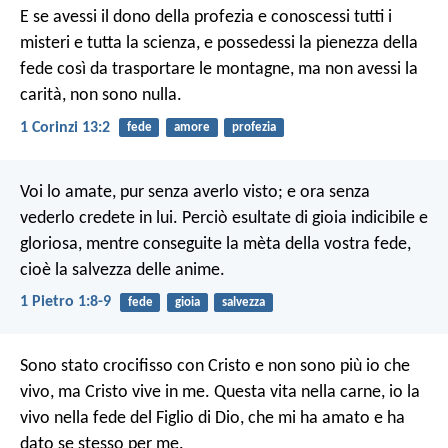
E se avessi il dono della profezia e conoscessi tutti i
misteri e tutta la scienza, e possedessi la pienezza della
fede così da trasportare le montagne, ma non avessi la
carità, non sono nulla.
1 Corinzi 13:2
fede
amore
profezia
Voi lo amate, pur senza averlo visto; e ora senza
vederlo credete in lui. Perciò esultate di gioia indicibile e
gloriosa, mentre conseguite la mèta della vostra fede,
cioè la salvezza delle anime.
1 Pietro 1:8-9
fede
gioia
salvezza
Sono stato crocifisso con Cristo e non sono più io che
vivo, ma Cristo vive in me. Questa vita nella carne, io la
vivo nella fede del Figlio di Dio, che mi ha amato e ha
dato se stesso per me.