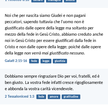
1 Timoteo 6:10
denaro
malvagità
avidità
Noi che per nascita siamo Giudei e non pagani
peccatori, sapendo tuttavia che l'uomo non è
giustificato dalle opere della legge ma soltanto per
mezzo della fede in Gesù Cristo, abbiamo creduto anche
noi in Gesù Cristo per essere giustificati dalla fede in
Cristo e non dalle opere della legge; poiché dalle opere
della legge
non verrà mai giustificato nessuno
.
Galati 2:15-16
fede
legge
giustizia
Dobbiamo sempre ringraziare Dio per voi, fratelli, ed è
ben giusto. La vostra fede infatti cresce rigogliosamente
e abbonda la vostra carità vicendevole.
2 Tessalonicesi 1:3
fede
amore
gratitudine