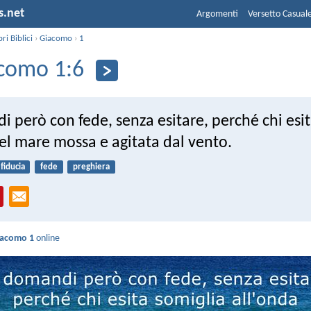
s.net
Argomenti
Versetto Casual
bri Biblici
›
Giacomo
›
1
como 1:6
 però con fede, senza esitare, perché chi esi
el mare mossa e agitata dal vento.
fiducia
fede
preghiera
iacomo 1
online