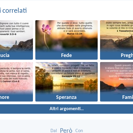
correlati
ducia
Fede
Pregh
more
Speranza
Fami
Altri argomenti…
Però
Dal
Con