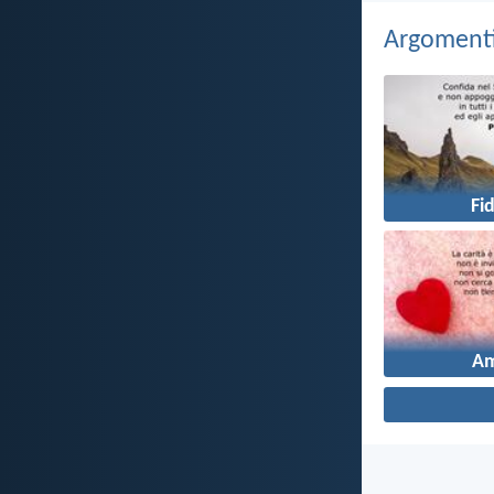
Argomenti 
Fi
A