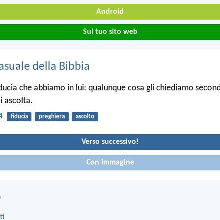
Android
Sul tuo sito web
asuale della Bibbia
iducia che abbiamo in lui: qualunque cosa gli chiediamo second
ci ascolta.
4
fiducia
preghiera
ascolto
Verso successivo!
Con immagine
o
ti