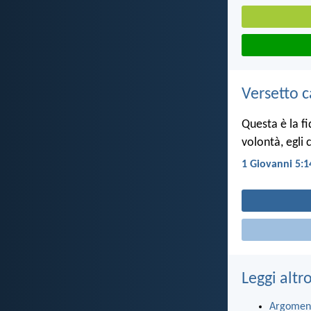
Versetto c
Questa è la f
volontà, egli 
1 Giovanni 5:1
Leggi altr
Argomen