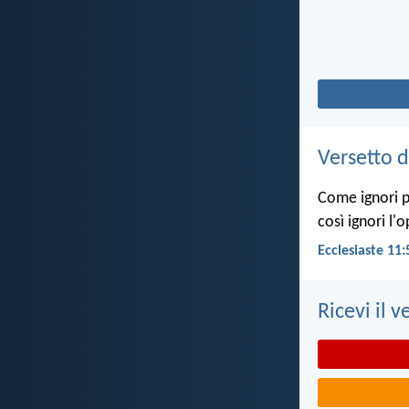
Versetto d
Come ignori pe
così ignori l'
Ecclesiaste 11:
Ricevi il v