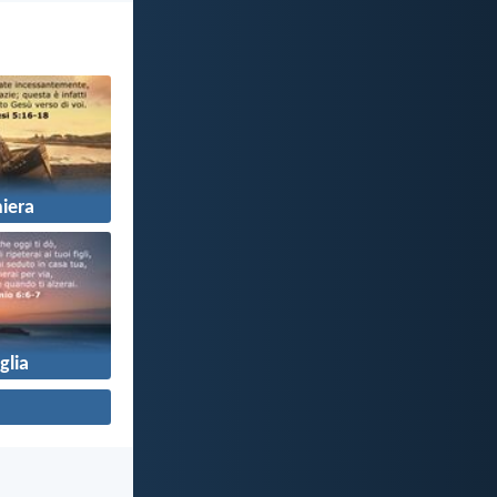
iera
glia