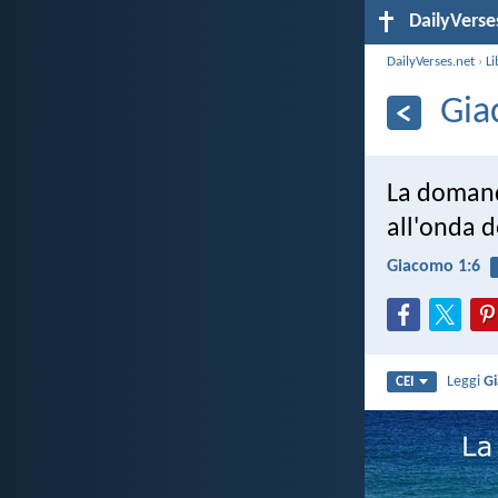
DailyVerse
DailyVerses.net
›
Li
Gia
La domandi
all'onda d
Giacomo 1:6
Leggi
G
CEI