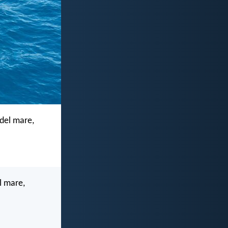
 del mare,
l mare,