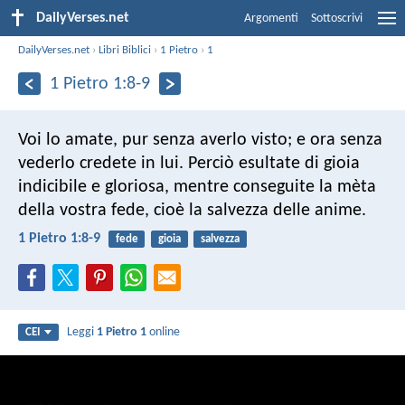
DailyVerses.net
Argomenti
Sottoscrivi
DailyVerses.net
›
Libri Biblici
›
1 Pietro
›
1
1 Pietro 1:8-9
Voi lo amate, pur senza averlo visto; e ora senza
vederlo credete in lui. Perciò esultate di gioia
indicibile e gloriosa, mentre conseguite la mèta
della vostra fede, cioè la salvezza delle anime.
1 Pietro 1:8-9
fede
gioia
salvezza
Leggi
1 Pietro 1
online
CEI