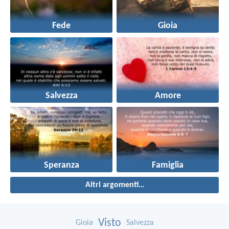
Fede
Gioia
Salvezza
Amore
Speranza
Famiglia
Altri argomenti…
Visto
Gioia
Salvezza