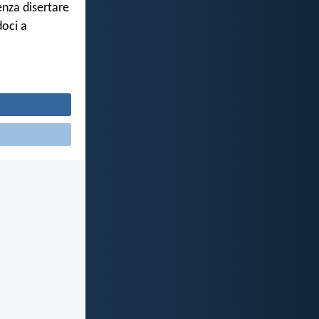
enza disertare
doci a