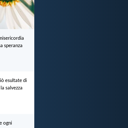
misericordia
una speranza
iò esultate di
 la salvezza
te ogni