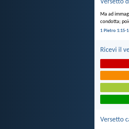
Versetto d
Ma ad immagin
condotta; poi
1 Pietro 1:15-
Ricevi il v
Versetto c