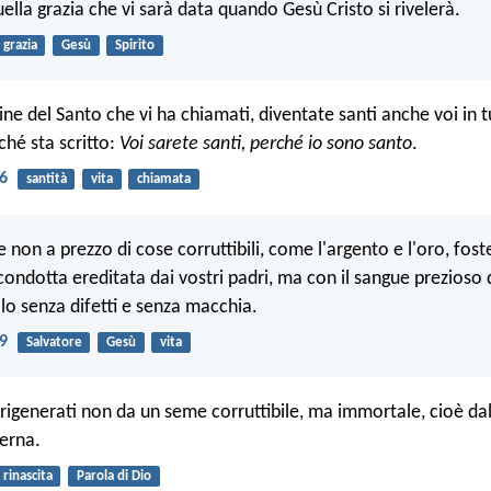
ella grazia che vi sarà data quando Gesù Cristo si rivelerà.
grazia
Gesù
Spirito
e del Santo che vi ha chiamati, diventate santi anche voi in tu
ché sta scritto:
Voi sarete santi, perché io sono santo
.
16
santità
vita
chiamata
 non a prezzo di cose corruttibili, come l'argento e l'oro, foste
ondotta ereditata dai vostri padri, ma con il sangue prezioso d
lo senza difetti e senza macchia.
19
Salvatore
Gesù
vita
 rigenerati non da un seme corruttibile, ma immortale, cioè dal
terna.
rinascita
Parola di Dio