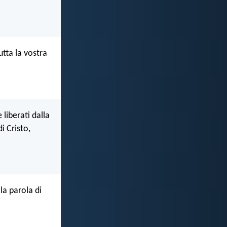
tta la vostra
 liberati dalla
i Cristo,
la parola di