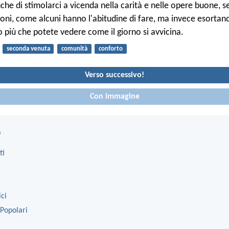
he di stimolarci a vicenda nella carità e nelle opere buone, s
nioni, come alcuni hanno l'abitudine di fare, ma invece esortan
o più che potete vedere come il giorno si avvicina.
seconda venuta
comunità
conforto
Verso successivo!
Con immagine
o
ti
ici
 Popolari