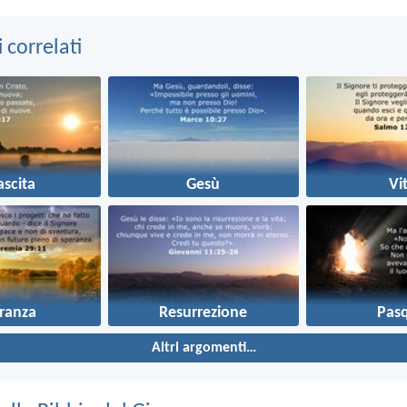
correlati
ascita
Gesù
Vi
ranza
Resurrezione
Pas
Altri argomenti…