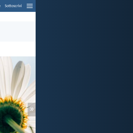
e
Sottoscrivi
»