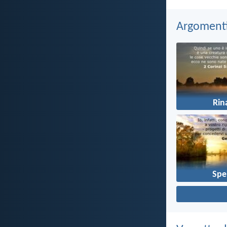
Argomenti 
Rin
Spe