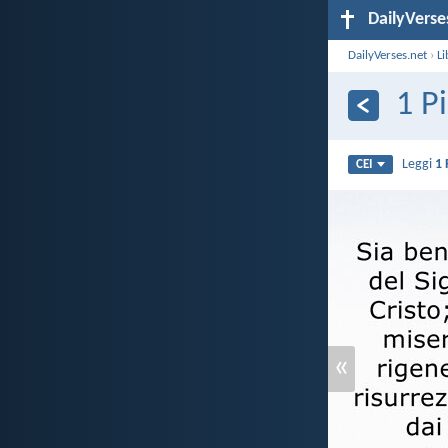
DailyVerse
DailyVerses.net
›
Li
1 P
Leggi
1 
CEI
«