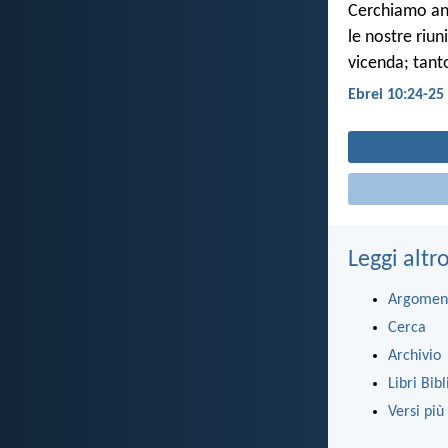
Cerchiamo anc
le nostre riu
vicenda; tant
Ebrei 10:24-25
Leggi altr
Argomen
Cerca
Archivio
Libri Bibl
Versi più