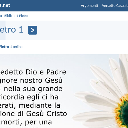
s.net
Argomenti
Versetto Casual
bri Biblici
›
1 Pietro
ietro 1
Pietro 1
online