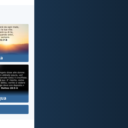
ta
qua