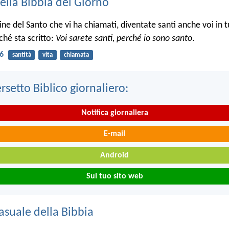
ella Bibbia del Giorno
e del Santo che vi ha chiamati, diventate santi anche voi in tu
ché sta scritto:
Voi sarete santi, perché io sono santo
.
16
santità
vita
chiamata
ersetto Biblico giornaliero:
Notifica giornaliera
E-mail
Android
Sul tuo sito web
asuale della Bibbia