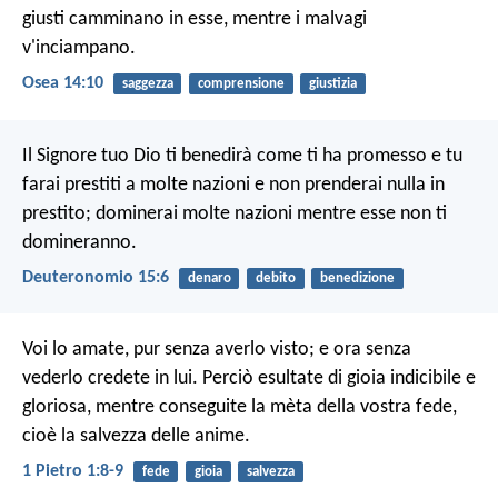
giusti camminano in esse,
mentre i malvagi
v'inciampano.
Osea 14:10
saggezza
comprensione
giustizia
Il Signore tuo Dio ti benedirà come ti ha promesso e tu
farai prestiti a molte nazioni e non prenderai nulla in
prestito; dominerai molte nazioni mentre esse non ti
domineranno.
Deuteronomio 15:6
denaro
debito
benedizione
Voi lo amate, pur senza averlo visto; e ora senza
vederlo credete in lui. Perciò esultate di gioia indicibile e
gloriosa, mentre conseguite la mèta della vostra fede,
cioè la salvezza delle anime.
1 Pietro 1:8-9
fede
gioia
salvezza