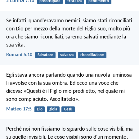
2 Corinzi 7:10
preoccupare
tristezza
pentimento
Se infatti, quand'eravamo nemici, siamo stati riconciliati
con Dio per mezzo della morte del Figlio suo, molto più
ora che siamo riconciliati, saremo salvati mediante la
sua vita.
Romani 5:10
Salvatore
salvezza
riconciliazione
Egli stava ancora parlando quando una nuvola luminosa
li avvolse con la sua ombra. Ed ecco una voce che
diceva: «Questi è il Figlio mio prediletto, nel quale mi
sono compiaciuto. Ascoltatelo».
Matteo 17:5
Dio
gioia
Gesù
Perché noi non fissiamo lo sguardo sulle cose visibili, ma
su quelle invisibili. Le cose visibili sono d'un momento,