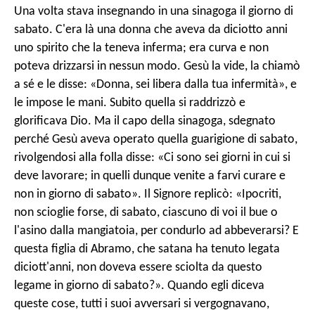
Una volta stava insegnando in una sinagoga il giorno di
sabato. C'era là una donna che aveva da diciotto anni
uno spirito che la teneva inferma; era curva e non
poteva drizzarsi in nessun modo. Gesù la vide, la chiamò
a sé e le disse: «Donna, sei libera dalla tua infermità», e
le impose le mani. Subito quella si raddrizzò e
glorificava Dio. Ma il capo della sinagoga, sdegnato
perché Gesù aveva operato quella guarigione di sabato,
rivolgendosi alla folla disse: «Ci sono sei giorni in cui si
deve lavorare; in quelli dunque venite a farvi curare e
non in giorno di sabato». Il Signore replicò: «Ipocriti,
non scioglie forse, di sabato, ciascuno di voi il bue o
l'asino dalla mangiatoia, per condurlo ad abbeverarsi? E
questa figlia di Abramo, che satana ha tenuto legata
diciott'anni, non doveva essere sciolta da questo
legame in giorno di sabato?». Quando egli diceva
queste cose, tutti i suoi avversari si vergognavano,