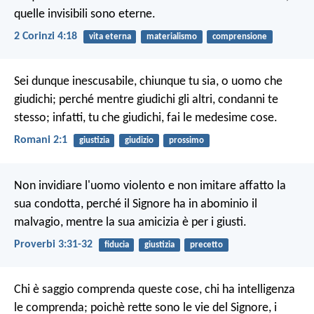
quelle invisibili sono eterne.
2 Corinzi 4:18
vita eterna
materialismo
comprensione
Sei dunque inescusabile, chiunque tu sia, o uomo che
giudichi; perché mentre giudichi gli altri, condanni te
stesso; infatti, tu che giudichi, fai le medesime cose.
Romani 2:1
giustizia
giudizio
prossimo
Non invidiare l'uomo violento
e non imitare affatto la
sua condotta,
perché il Signore ha in abominio il
malvagio,
mentre la sua amicizia è per i giusti.
Proverbi 3:31-32
fiducia
giustizia
precetto
Chi è saggio comprenda queste cose,
chi ha intelligenza
le comprenda;
poichè rette sono le vie del Signore,
i