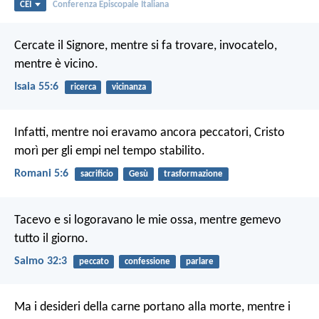
CEI
Conferenza Episcopale Italiana
Cercate il Signore, mentre si fa trovare,
invocatelo,
mentre è vicino.
Isaia 55:6
ricerca
vicinanza
Infatti, mentre noi eravamo ancora peccatori, Cristo
morì per gli empi nel tempo stabilito.
Romani 5:6
sacrificio
Gesù
trasformazione
Tacevo e si logoravano le mie ossa,
mentre gemevo
tutto il giorno.
Salmo 32:3
peccato
confessione
parlare
Ma i desideri della carne portano alla morte, mentre i