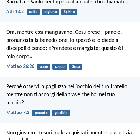
Barnaba e Saulo per l'opera alla quale li ho chiamati».
Atti 13:2
culto
digiuno
Spirito
Ora, mentre essi mangiavano, Gesù prese il pane e,
pronunziata la benedizione, lo spezzò e lo diede ai
discepoli dicendo: «Prendete e mangiate; questo è il
mio corpo».
Matteo 26:26
pane
corpo
Gesù
Perché osservi la pagliuzza nell'occhio del tuo fratello,
mentre non ti accorgi della trave che hai nel tuo
occhio?
Matteo 7:3
peccato
giudizio
Non giovano i tesori male acquistati,
mentre la giustizia