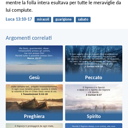
mentre la folla intera esultava per tutte le meraviglie da
lui compiute.
Luca 13:10-17
miracoli
guarigione
sabato
Argomenti correlati
Gesù
Peccato
Preghiera
Spirito