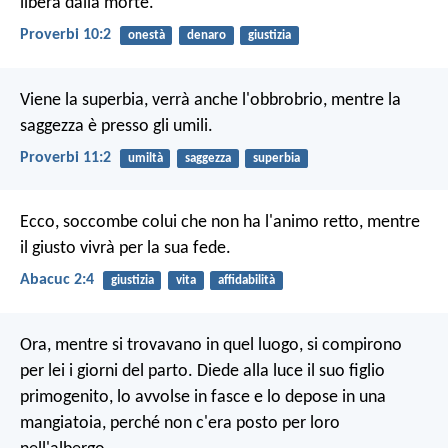
libera dalla morte.
Proverbi 10:2
onestà
denaro
giustizia
Viene la superbia, verrà anche l'obbrobrio,
mentre la
saggezza è presso gli umili.
Proverbi 11:2
umiltà
saggezza
superbia
Ecco, soccombe colui che non ha l'animo retto,
mentre
il giusto vivrà per la sua fede.
Abacuc 2:4
giustizia
vita
affidabilità
Ora, mentre si trovavano in quel luogo, si compirono
per lei i giorni del parto. Diede alla luce il suo figlio
primogenito, lo avvolse in fasce e lo depose in una
mangiatoia, perché non c'era posto per loro