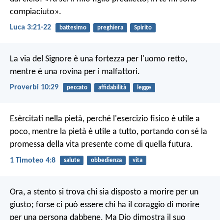
compiaciuto».
Luca 3:21-22
battesimo
preghiera
Spirito
La via del Signore è una fortezza per l'uomo retto,
mentre è una rovina per i malfattori.
Proverbi 10:29
peccato
affidabilità
legge
Esèrcitati nella pietà, perché l'esercizio fisico è utile a
poco, mentre la pietà è utile a tutto, portando con sé la
promessa della vita presente come di quella futura.
1 Timoteo 4:8
salute
obbedienza
vita
Ora, a stento si trova chi sia disposto a morire per un
giusto; forse ci può essere chi ha il coraggio di morire
per una persona dabbene. Ma Dio dimostra il suo