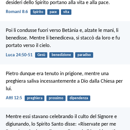
desideri dello Spirito portano alla vita e alla pace.
Romani 8:6
Spirito
pace
vita
Poi li condusse fuori verso Betània e, alzate le mani, li
benedisse. Mentre li benediceva, si staccò da loro e fu
portato verso il cielo.
Luca 24:50-51
Gesù
benedizione
paradiso
Pietro dunque era tenuto in prigione, mentre una
preghiera saliva incessantemente a Dio dalla Chiesa per
lui.
Atti 12:5
preghiera
prossimo
dipendenza
Mentre essi stavano celebrando il culto del Signore e
digiunando, lo Spirito Santo disse: «Riservate per me