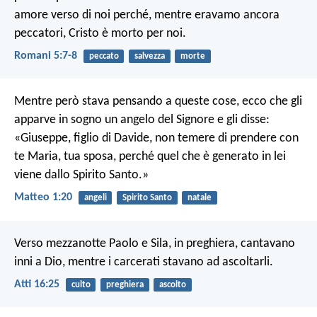
amore verso di noi perché, mentre eravamo ancora
peccatori, Cristo è morto per noi.
Romani 5:7-8
peccato
salvezza
morte
Mentre però stava pensando a queste cose, ecco che gli
apparve in sogno un angelo del Signore e gli disse:
«Giuseppe, figlio di Davide, non temere di prendere con
te Maria, tua sposa, perché quel che è generato in lei
viene dallo Spirito Santo.»
Matteo 1:20
angeli
Spirito Santo
natale
Verso mezzanotte Paolo e Sila, in preghiera, cantavano
inni a Dio, mentre i carcerati stavano ad ascoltarli.
Atti 16:25
culto
preghiera
ascolto