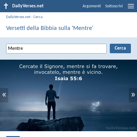
DailyVerses.net
Argomenti
Sottoscrivi
DailyVerses.net
›
Cerca
Versetti della Bibbia sulla 'Mentre'
«
»