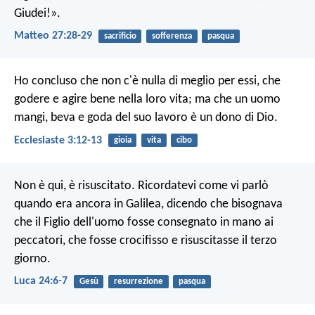
Giudei!».
Matteo 27:28-29
sacrificio
sofferenza
pasqua
Ho concluso che non c'è nulla di meglio per essi, che
godere e agire bene nella loro vita; ma che un uomo
mangi, beva e goda del suo lavoro è un dono di Dio.
Ecclesiaste 3:12-13
gioia
vita
cibo
Non è qui, è risuscitato. Ricordatevi come vi parlò
quando era ancora in Galilea, dicendo che bisognava
che il Figlio dell'uomo fosse consegnato in mano ai
peccatori, che fosse crocifisso e risuscitasse il terzo
giorno.
Luca 24:6-7
Gesù
resurrezione
pasqua