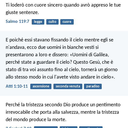
Ti loderò con cuore sincero
quando avrò appreso le tue
giuste sentenze.
Salmo 119:7
legge
culto
cuore
E poiché essi stavano fissando il cielo mentre egli se
n'andava, ecco due uomini in bianche vesti si
presentarono a loro e dissero: «Uomini di Galilea,
perché state a guardare il cielo? Questo Gesù, che è
stato di tra voi assunto fino al cielo, tornerà un giorno
allo stesso modo in cui l'avete visto andare in cielo».
Atti 1:10-11
ascensione
seconda venuta
paradiso
Perché la tristezza secondo Dio produce un pentimento
irrevocabile che porta alla salvezza, mentre la tristezza
del mondo produce la morte.