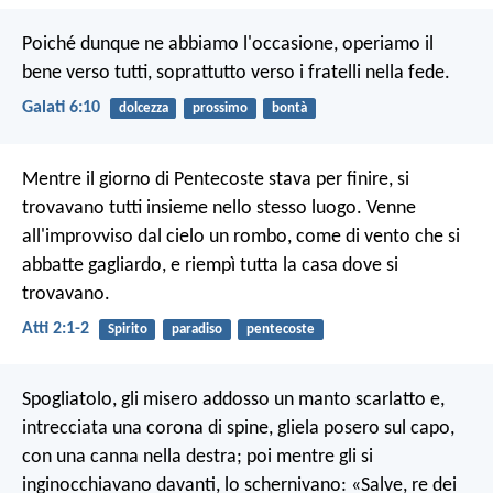
Poiché dunque ne abbiamo l'occasione, operiamo il
bene verso tutti, soprattutto verso i fratelli nella fede.
Galati 6:10
dolcezza
prossimo
bontà
Mentre il giorno di Pentecoste stava per finire, si
trovavano tutti insieme nello stesso luogo. Venne
all'improvviso dal cielo un rombo, come di vento che si
abbatte gagliardo, e riempì tutta la casa dove si
trovavano.
Atti 2:1-2
Spirito
paradiso
pentecoste
Spogliatolo, gli misero addosso un manto scarlatto e,
intrecciata una corona di spine, gliela posero sul capo,
con una canna nella destra; poi mentre gli si
inginocchiavano davanti, lo schernivano: «Salve, re dei