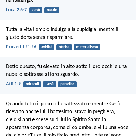
nell'albergo.
Luca 2:6-7
Gesù
natale
Tutta la vita l'empio indulge alla cupidigia,
mentre il
giusto dona senza risparmiare.
Proverbi 21:26
avidità
offrire
materialismo
Detto questo, fu elevato in alto sotto i loro occhi e una
nube lo sottrasse al loro sguardo.
Atti 1:9
miracoli
Gesù
paradiso
Quando tutto il popolo fu battezzato e mentre Gesù,
ricevuto anche lui il battesimo, stava in preghiera, il
cielo si aprì e scese su di lui lo Spirito Santo in
apparenza corporea, come di colomba, e vi fu una voce
dal cielo: «Tu sei il mio figlio prediletto, in te mi sono