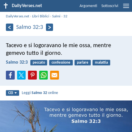
DailyVerses.net
Argomenti
Sottoscrivi
DailyVerses.net
›
Libri Biblici
›
Salmi
›
32
Salmo 32:3
Tacevo e si logoravano le mie ossa,
mentre
gemevo tutto il giorno.
Salmo 32:3
peccato
confessione
parlare
malattia
Leggi
Salmo 32
online
CEI