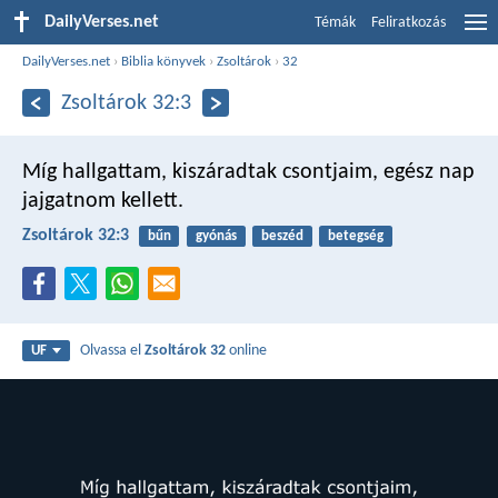
DailyVerses.net
Témák
Feliratkozás
DailyVerses.net
›
Biblia könyvek
›
Zsoltárok
›
32
Zsoltárok 32:3
Míg hallgattam, kiszáradtak csontjaim,
egész nap
jajgatnom kellett.
Zsoltárok 32:3
bűn
gyónás
beszéd
betegség
Olvassa el
Zsoltárok 32
online
UF