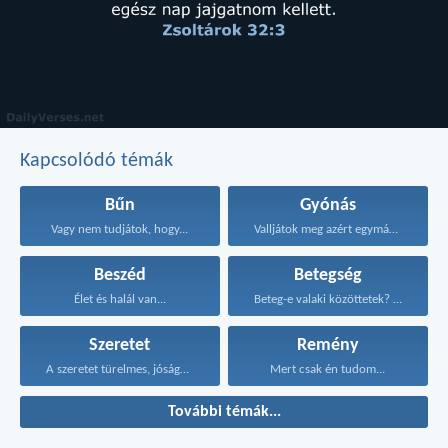
Kapcsolódó témák
Bűn
Gyónás
Vagy nem tudjátok, hogy...
Valljátok meg azért egymásnak...
Beszéd
Betegség
Élet és halál van...
Beteg-e valaki közöttetek? Hívassa...
Szeretet
Remény
A szeretet türelmes, jóságos...
Mert csak én tudom...
További témák...