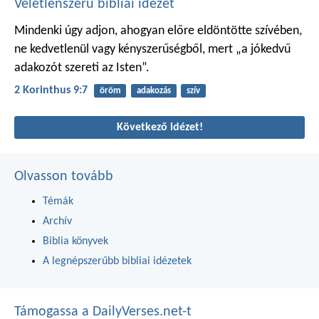
Véletlenszerű bibliai idézet
Mindenki úgy adjon, ahogyan előre eldöntötte szívében,
ne kedvetlenül vagy kényszerűségből, mert „a jókedvű
adakozót szereti az Isten”.
2 Korinthus 9:7
öröm
adakozás
szív
Következő idézet!
Olvasson tovább
Témák
Archív
Biblia könyvek
A legnépszerűbb bibliai idézetek
Támogassa a DailyVerses.net-t