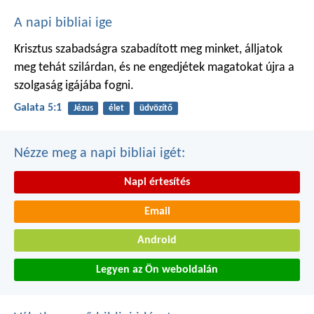
A napi bibliai ige
Krisztus szabadságra szabadított meg minket, álljatok
meg tehát szilárdan, és ne engedjétek magatokat újra a
szolgaság igájába fogni.
Galata 5:1
Jézus
élet
üdvözítő
Nézze meg a napi bibliai igét:
Napi értesítés
Email
Android
Legyen az Ön weboldalán