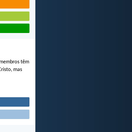
 membros têm
risto, mas