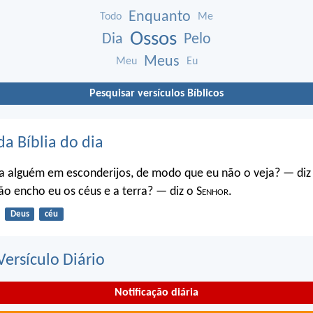
Enquanto
Todo
Me
Ossos
Dia
Pelo
Meus
Meu
Eu
Pesquisar versículos Bíblicos
da Bíblia do dia
a alguém em esconderijos, de modo que eu não o veja? — diz
o encho eu os céus e a terra? — diz o S
enhor
.
Deus
céu
ersículo Diário
Notificação diária