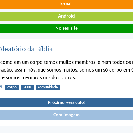
E-mail
Android
No seu site
Aleatório da Bíblia
 como em um corpo temos muitos membros, e nem todos os
ação, assim nós, que somos muitos, somos um só corpo em C
nte somos membros uns dos outros.
-5
corpo
Jesus
comunidade
Próximo versículo!
Com imagem