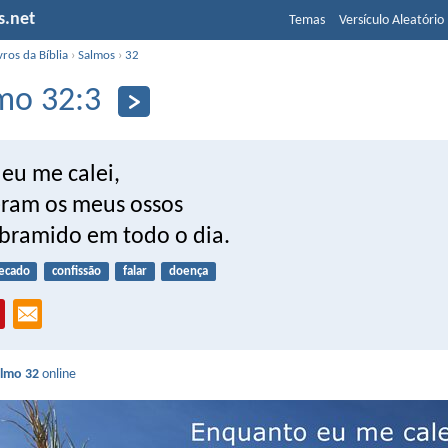
s.net
Temas
Versículo Aleatório
vros da Bíblia
›
Salmos
›
32
mo 32:3
eu me calei,
ram os meus ossos
bramido em todo o dia.
ecado
confissão
falar
doença
lmo 32
online