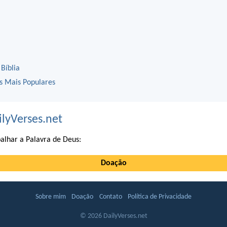
 Bíblia
os Mais Populares
ilyVerses.net
alhar a Palavra de Deus:
Doação
Sobre mim
Doação
Contato
Política de Privacidade
© 2026 DailyVerses.net