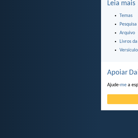
Leia mais
Temas
Pesquisa
Arquivo
Livros da
Versícul
Apoiar Da
Ajude-
me
a esp