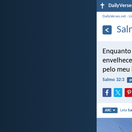
DailyVerse
DailyVerses.net
›
Li
Sal
Enquanto 
envelhece
pelo meu 
Salmo 32:3
p
Leia
Sa
ARC