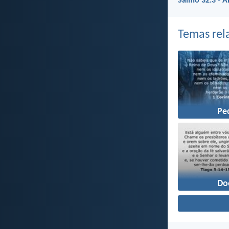
Salmo 32:3 - 
Temas rel
Pe
Do