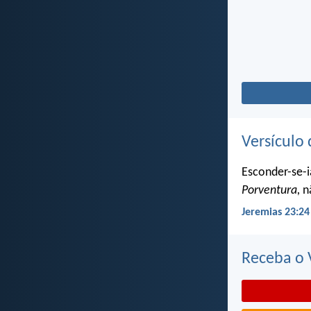
Versículo 
Esconder-se-i
Porventura,
nã
Jeremias 23:24
Receba o V