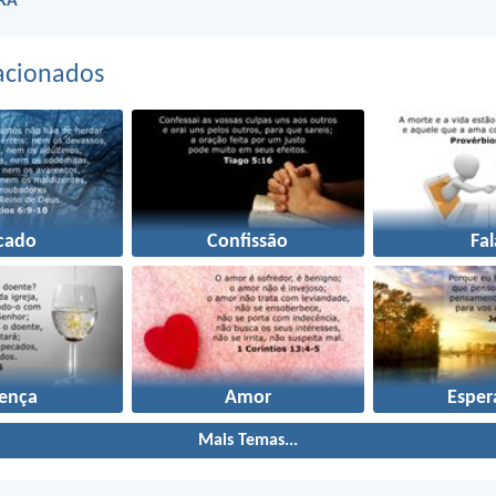
ARA
acionados
cado
Confissão
Fal
ença
Amor
Esper
Mais Temas...