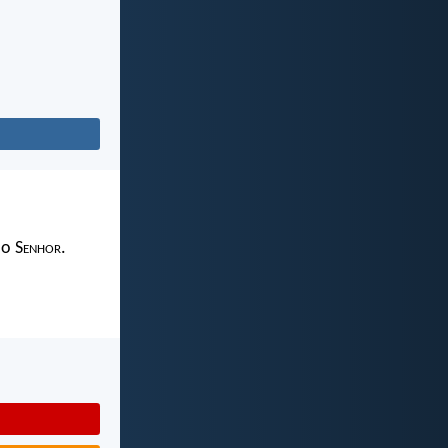
 o S
enhor
.