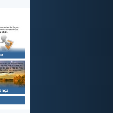
ar
ança