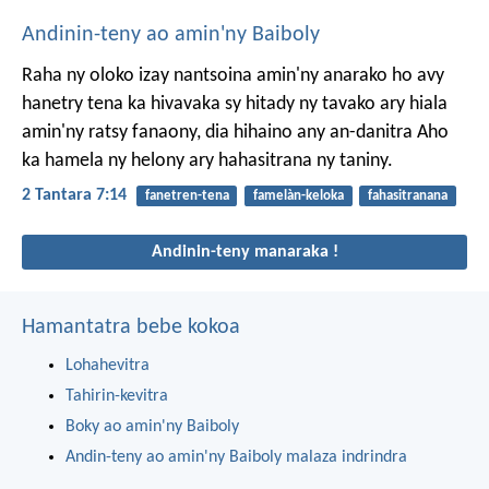
Andinin-teny ao amin'ny Baiboly
Raha ny oloko izay nantsoina amin'ny anarako ho avy
hanetry tena ka hivavaka sy hitady ny tavako ary hiala
amin'ny ratsy fanaony, dia hihaino any an-danitra Aho
ka hamela ny helony ary hahasitrana ny taniny.
2 Tantara 7:14
fanetren-tena
famelàn-keloka
fahasitranana
Andinin-teny manaraka !
Hamantatra bebe kokoa
Lohahevitra
Tahirin-kevitra
Boky ao amin'ny Baiboly
Andin-teny ao amin'ny Baiboly malaza indrindra