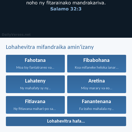
Lohahevitra mifandraika amin'izany
Fahotana
Fibabohana
Moa tsy fantatrareo va...
Koa mifaneke heloka ianareo...
Lahateny
Aretina
Ny mahafaty sy ny...
Misy marary va eo...
Fitiavana
Fanantenana
Ny fitiavana mahari-po sady...
Fa Izaho mahalala ny...
Lohahevitra hafa...