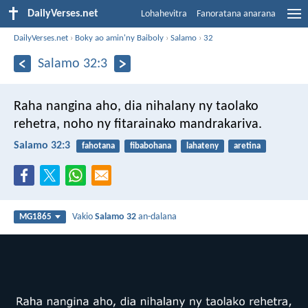
DailyVerses.net
Lohahevitra
Fanoratana anarana
DailyVerses.net
›
Boky ao amin'ny Baiboly
›
Salamo
›
32
Salamo 32:3
Raha nangina aho, dia nihalany ny taolako
rehetra,
noho ny fitarainako mandrakariva.
Salamo 32:3
fahotana
fibabohana
lahateny
aretina
Vakio
Salamo 32
an-dalana
MG1865