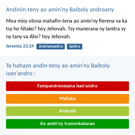
Andinin-teny ao amin'ny Baiboly androany
Moa misy olona mahafin-tena ao amin'ny fierena va ka
tsy ho hitako? hoy Jehovah. Tsy manerana ny lanitra sy
ny tany va Aho? hoy Jehovah.
Jeremia 23:24
Andriamanitra
lanitra
Te hahazo andin-teny ao amin'ny Baiboly
isan'andro :
Fampandrenesana isan'andro
Mailaka
Android
Ao amin'ny tranonkalanao