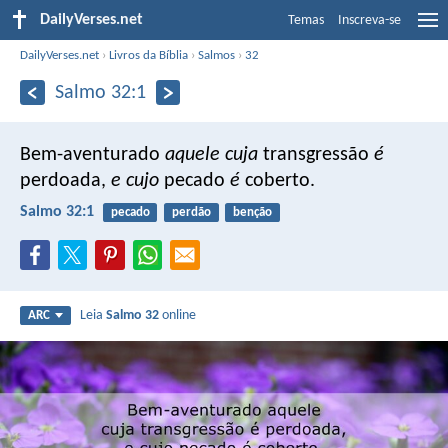
DailyVerses.net
Temas
Inscreva-se
DailyVerses.net
›
Livros da Bíblia
›
Salmos
›
32
Salmo 32:1
Bem-aventurado
aquele cuja
transgressão
é
perdoada,
e cujo
pecado
é
coberto.
Salmo 32:1
pecado
perdão
benção
Leia
Salmo 32
online
ARC