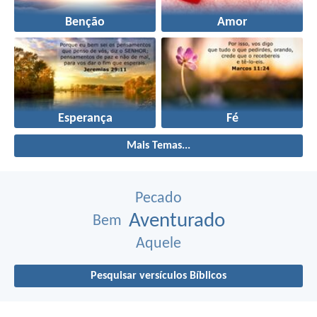
Benção
Amor
Esperança
Fé
Mais Temas...
Pecado
Aventurado
Bem
Aquele
Pesquisar versículos Bíblicos