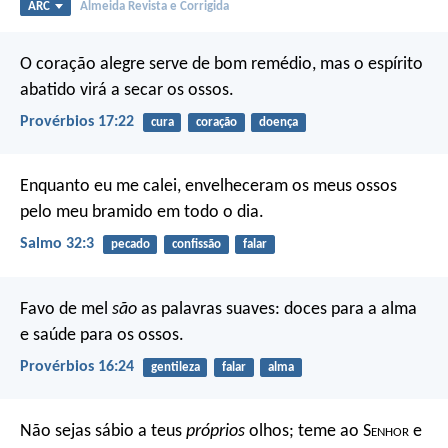
ARC
Almeida Revista e Corrigida
O coração alegre serve de bom remédio,
mas o espírito
abatido virá a secar os ossos.
Provérbios 17:22
cura
coração
doença
Enquanto eu me calei,
envelheceram os meus ossos
pelo meu bramido em todo o dia.
Salmo 32:3
pecado
confissão
falar
Favo de mel
são
as palavras suaves:
doces para a alma
e saúde para os ossos.
Provérbios 16:24
gentileza
falar
alma
Não sejas sábio a teus
próprios
olhos;
teme ao S
enhor
e