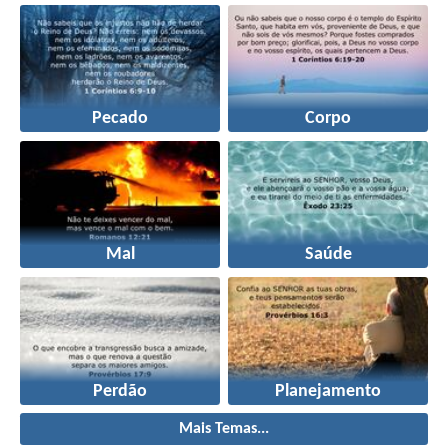
Pecado
Corpo
Mal
Saúde
Perdão
Planejamento
Mais Temas...