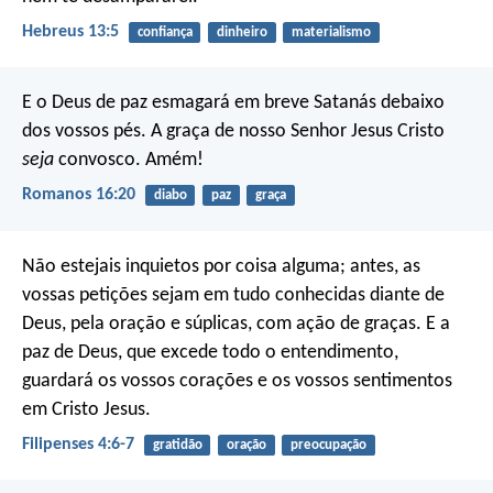
Hebreus 13:5
confiança
dinheiro
materialismo
E o Deus de paz esmagará em breve Satanás debaixo
dos vossos pés. A graça de nosso Senhor Jesus Cristo
seja
convosco. Amém!
Romanos 16:20
diabo
paz
graça
Não estejais inquietos por coisa alguma; antes, as
vossas petições sejam em tudo conhecidas diante de
Deus, pela oração e súplicas, com ação de graças. E a
paz de Deus, que excede todo o entendimento,
guardará os vossos corações e os vossos sentimentos
em Cristo Jesus.
Filipenses 4:6-7
gratidão
oração
preocupação