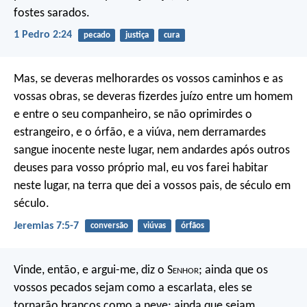
fostes sarados.
1 Pedro 2:24
pecado
justiça
cura
Mas, se deveras melhorardes os vossos caminhos e as
vossas obras, se deveras fizerdes juízo entre um homem
e entre o seu companheiro, se não oprimirdes o
estrangeiro, e o órfão, e a viúva, nem derramardes
sangue inocente neste lugar, nem andardes após outros
deuses para vosso próprio mal, eu vos farei habitar
neste lugar, na terra que dei a vossos pais, de século em
século.
Jeremias 7:5-7
conversão
viúvas
órfãos
Vinde, então, e argui-me, diz o S
enhor
; ainda que os
vossos pecados sejam como a escarlata, eles se
tornarão brancos como a neve; ainda que sejam