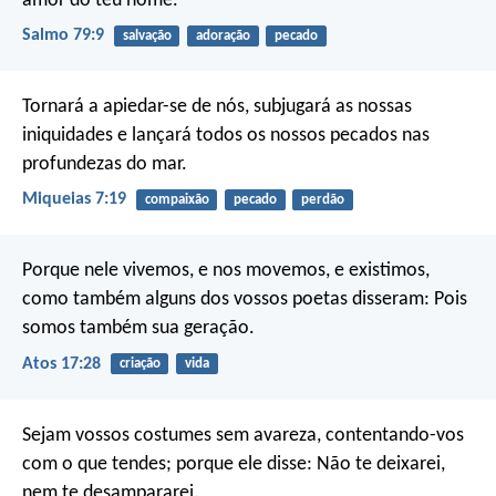
amor do teu nome.
Salmo 79:9
salvação
adoração
pecado
Tornará a apiedar-se de nós,
subjugará as nossas
iniquidades
e lançará todos os nossos pecados
nas
profundezas do mar.
Miqueias 7:19
compaixão
pecado
perdão
Porque nele vivemos, e nos movemos, e existimos,
como também alguns dos vossos poetas disseram: Pois
somos também sua geração.
Atos 17:28
criação
vida
Sejam vossos costumes sem avareza, contentando-vos
com o que tendes; porque ele disse: Não te deixarei,
nem te desampararei.