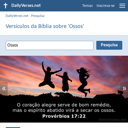
DailyVerses.net
Temas
Inscreva-se
DailyVerses.net
›
Pesquisa
Versículos da Bíblia sobre 'Ossos'
«
»