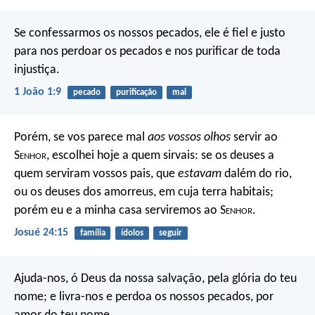
Se confessarmos os nossos pecados, ele é fiel e justo
para nos perdoar os pecados e nos purificar de toda
injustiça.
1 João 1:9
pecado
purificação
mal
Porém, se vos parece mal
aos vossos olhos
servir ao
S
enhor
, escolhei hoje a quem sirvais: se os deuses a
quem serviram vossos pais, que
estavam
dalém do rio,
ou os deuses dos amorreus, em cuja terra habitais;
porém eu e a minha casa serviremos ao S
enhor
.
Josué 24:15
família
ídolos
seguir
Ajuda-nos, ó Deus da nossa salvação,
pela glória do teu
nome;
e livra-nos e perdoa os nossos pecados,
por