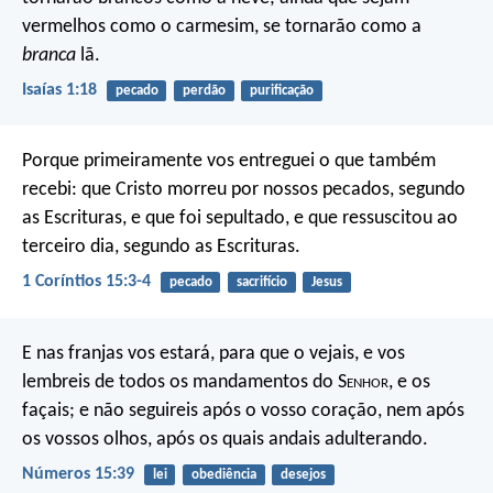
vermelhos como o carmesim, se tornarão como a
branca
lã.
Isaías 1:18
pecado
perdão
purificação
Porque primeiramente vos entreguei o que também
recebi: que Cristo morreu por nossos pecados, segundo
as Escrituras, e que foi sepultado, e que ressuscitou ao
terceiro dia, segundo as Escrituras.
1 Coríntios 15:3-4
pecado
sacrifício
Jesus
E nas franjas vos estará, para que o vejais, e vos
lembreis de todos os mandamentos do S
enhor
, e os
façais; e não seguireis após o vosso coração, nem após
os vossos olhos, após os quais andais adulterando.
Números 15:39
lei
obediência
desejos