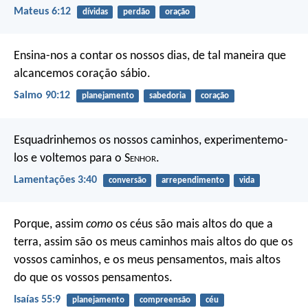
Mateus 6:12
dívidas
perdão
oração
Ensina-nos a contar os nossos dias,
de tal maneira que
alcancemos coração sábio.
Salmo 90:12
planejamento
sabedoria
coração
Esquadrinhemos os nossos caminhos,
experimentemo-
los
e voltemos para o S
enhor
.
Lamentações 3:40
conversão
arrependimento
vida
Porque, assim
como
os céus são mais altos do que a
terra,
assim são os meus caminhos mais altos do que os
vossos caminhos,
e os meus pensamentos, mais altos
do que os vossos pensamentos.
Isaías 55:9
planejamento
compreensão
céu