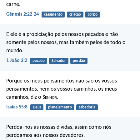
carne.
Gênesis 2:22-24
casamento
criação
corpo
E ele é a propiciação pelos nossos pecados e não
somente pelos nossos, mas também pelos de todo o
mundo.
1 João 2:2
pecado
Salvador
perdão
Porque os meus pensamentos não são os vossos
pensamentos,
nem os vossos caminhos, os meus
caminhos,
diz o S
enhor
.
Isaías 55:8
Deus
planejamento
sabedoria
Perdoa-nos as nossas dívidas,
assim como nós
perdoamos aos nossos devedores.