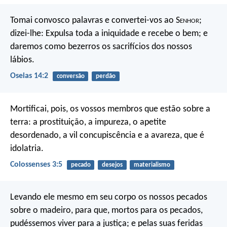
Tomai convosco palavras e convertei-vos ao S
enhor
;
dizei-lhe: Expulsa toda a iniquidade e recebe o bem; e
daremos como bezerros os sacrifícios dos nossos
lábios.
Oseias 14:2
conversão
perdão
Mortificai, pois, os vossos membros que estão sobre a
terra: a prostituição, a impureza, o apetite
desordenado, a vil concupiscência e a avareza, que é
idolatria.
Colossenses 3:5
pecado
desejos
materialismo
Levando ele mesmo em seu corpo os nossos pecados
sobre o madeiro, para que, mortos para os pecados,
pudéssemos viver para a justiça; e pelas suas feridas