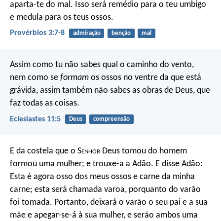
aparta-te do mal.
Isso será remédio para o teu umbigo
e medula para os teus ossos.
Provérbios 3:7-8
admiração
benção
mal
Assim como tu não sabes qual o caminho do vento,
nem como se
formam
os ossos no ventre da que está
grávida, assim também não sabes as obras de Deus, que
faz todas as coisas.
Eclesiastes 11:5
Deus
compreensão
E da costela que o S
enhor
Deus tomou do homem
formou uma mulher; e trouxe-a a Adão. E disse Adão:
Esta é agora osso dos meus ossos e carne da minha
carne; esta será chamada varoa, porquanto do varão
foi tomada. Portanto, deixará o varão o seu pai e a sua
mãe e apegar-se-á à sua mulher, e serão ambos uma