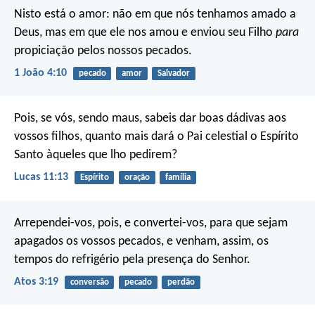
Nisto está o amor: não em que nós tenhamos amado a
Deus, mas em que ele nos amou e enviou seu Filho
para
propiciação pelos nossos pecados.
1 João 4:10
pecado
amor
Salvador
Pois, se vós, sendo maus, sabeis dar boas dádivas aos
vossos filhos, quanto mais dará o Pai celestial o Espírito
Santo àqueles que lho pedirem?
Lucas 11:13
Espírito
oração
família
Arrependei-vos, pois, e convertei-vos, para que sejam
apagados os vossos pecados, e venham, assim, os
tempos do refrigério pela presença do Senhor.
Atos 3:19
conversão
pecado
perdão