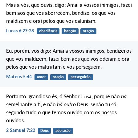
Mas a vós, que ouvis, digo: Amai a vossos inimigos, fazei
bem aos que vos aborrecem, bendizei os que vos
maldizem e orai pelos que vos caluniam.
Lucas 6:27-28
obediência
benção
oração
Eu, porém, vos digo: Amai a vossos inimigos, bendizei os
que vos maldizem, fazei bem aos que vos odeiam e orai
pelos que vos maltratam e vos perseguem.
Mateus 5:44
amor
oração
perseguição
Portanto, grandioso és, ó Senhor J
eová
, porque não
há
semelhante a ti, e não
há outro
Deus, senão tu só,
segundo tudo o que temos ouvido com os nossos
ouvidos.
2 Samuel 7:22
Deus
adoração