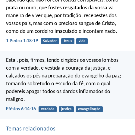
Sabendo que não foi com
coisas
corruptíveis, como
prata ou ouro, que fostes resgatados da vossa vã
maneira de viver que, por tradição, recebestes dos
vossos pais, mas com o precioso sangue de Cristo,
como de um cordeiro imaculado e incontaminado.
1 Pedro 1:18-19
Salvador
Jesus
vida
Estai, pois, firmes, tendo cingidos os vossos lombos
com a verdade, e vestida a couraça da justiça, e
calçados os pés na preparação do evangelho da paz;
tomando sobretudo o escudo da fé, com o qual
podereis apagar todos os dardos inflamados do
maligno.
Efésios 6:14-16
verdade
justiça
evangelização
Temas relacionados