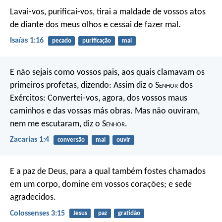
Lavai-vos, purificai-vos,
tirai a maldade de vossos atos
de diante dos meus olhos
e cessai de fazer mal.
Isaías 1:16
pecado
purificação
mal
E não sejais como vossos pais, aos quais clamavam os
primeiros profetas, dizendo: Assim diz o S
enhor
dos
Exércitos: Convertei-vos, agora, dos vossos maus
caminhos e das vossas más obras. Mas não ouviram,
nem me escutaram, diz o S
enhor
.
Zacarias 1:4
conversão
mal
ouvir
E a paz de Deus, para a qual também fostes chamados
em um corpo, domine em vossos corações; e sede
agradecidos.
Colossenses 3:15
Jesus
paz
gratidão