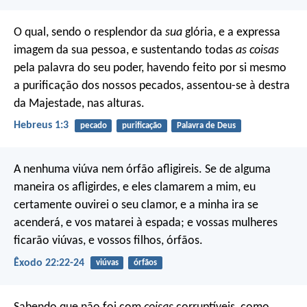
O qual, sendo o resplendor da
sua
glória, e a expressa
imagem da sua pessoa, e sustentando todas
as coisas
pela palavra do seu poder, havendo feito por si mesmo
a purificação dos nossos pecados, assentou-se à destra
da Majestade, nas alturas.
Hebreus 1:3
pecado
purificação
Palavra de Deus
A nenhuma viúva nem órfão afligireis. Se de alguma
maneira os afligirdes, e eles clamarem a mim, eu
certamente ouvirei o seu clamor, e a minha ira se
acenderá, e vos matarei à espada; e vossas mulheres
ficarão viúvas, e vossos filhos, órfãos.
Êxodo 22:22-24
viúvas
órfãos