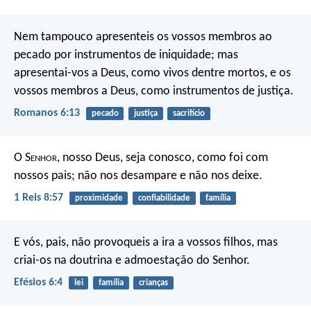
Nem tampouco apresenteis os vossos membros ao
pecado por instrumentos de iniquidade; mas
apresentai-vos a Deus, como vivos dentre mortos, e os
vossos membros a Deus, como instrumentos de justiça.
Romanos 6:13
pecado
justiça
sacrifício
O S
enhor
, nosso Deus, seja conosco, como foi com
nossos pais; não nos desampare e não nos deixe.
1 Reis 8:57
proximidade
confiabilidade
família
E vós, pais, não provoqueis a ira a vossos filhos, mas
criai-os na doutrina e admoestação do Senhor.
Efésios 6:4
lei
família
crianças