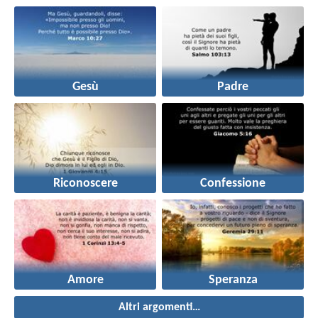
Gesù
Padre
Riconoscere
Confessione
Amore
Speranza
Altri argomenti…