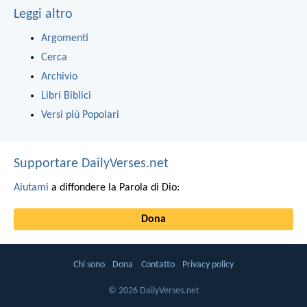
Leggi altro
Argomenti
Cerca
Archivio
Libri Biblici
Versi più Popolari
Supportare DailyVerses.net
Aiutami
a diffondere la Parola di Dio:
Dona
Chi sono
Dona
Contatto
Privacy policy
© 2026 DailyVerses.net