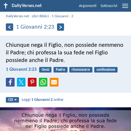
DailyVerses.net
Argomenti
Sottoscrivi
DailyVerses.net
›
Libri Biblici
›
1 Giovanni
›
2
1 Giovanni 2:23
Chiunque nega il Figlio, non possiede nemmeno
il Padre; chi professa la sua fede nel Figlio
possiede anche il Padre.
1 Giovanni 2:23
Gesù
Padre
riconoscere
confessione
Leggi
1 Giovanni 2
online
CEI