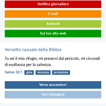
Notifica giornaliera
E-mail
Android
Sul tuo sito web
Versetto casuale della Bibbia
Tu sei il mio rifugio, mi preservi dal pericolo,
mi circondi
di esultanza per la salvezza.
Salmo 32:7
gioia
sicurezza
protezione
Verso successivo!
Con immagine