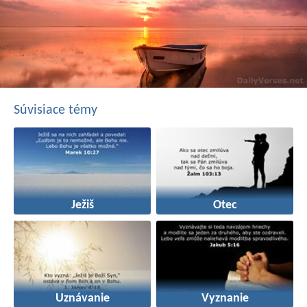
Súvisiace témy
Ježiš
Otec
Uznávanie
Vyznanie