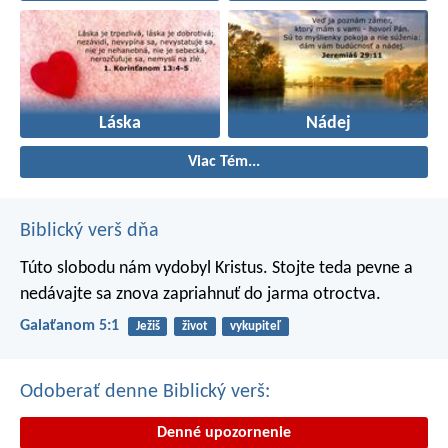
Láska
Nádej
Viac Tém...
Biblický verš dňa
Túto slobodu nám vydobyl Kristus. Stojte teda pevne a
nedávajte sa znova zapriahnuť do jarma otroctva.
Galaťanom 5:1
Ježiš
život
vykupiteľ
Odoberať denne Biblický verš:
Denné upozornenie