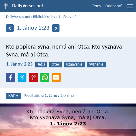
DailyVerses.net
Témy
Odoberať
DailyVerses.net
›
Biblické knihy
›
1. Jánov
›
2
1. Jánov 2:23
Kto popiera Syna, nemá ani Otca. Kto vyznáva
Syna, má aj Otca.
1. Jánov 2:23
Ježiš
Otec
uznávanie
vyznanie
Prečítajte si
1. Jánov 2
online
KAT