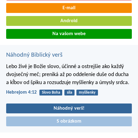
E-mail
Android
Na vašom webe
Náhodný Biblický verš
Lebo živé je Božie slovo, účinné a ostrejšie ako každý
dvojsečný meč; preniká až po oddelenie duše od ducha
a kĺbov od špiku a rozsudzuje myšlienky a úmysly srdca.
Hebrejom 4:12
Slovo Boha
sila
myšlienky
Náhodný verš!
S obrázkom