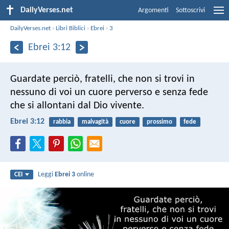
DailyVerses.net
Argomenti
Sottoscrivi
DailyVerses.net
›
Libri Biblici
›
Ebrei
›
3
Ebrei 3:12
Guardate perciò, fratelli, che non si trovi in
nessuno di voi un cuore perverso e senza fede
che si allontani dal Dio vivente.
Ebrei 3:12
rabbia
malvagità
cuore
prossimo
fede
Leggi
Ebrei 3
online
CEI