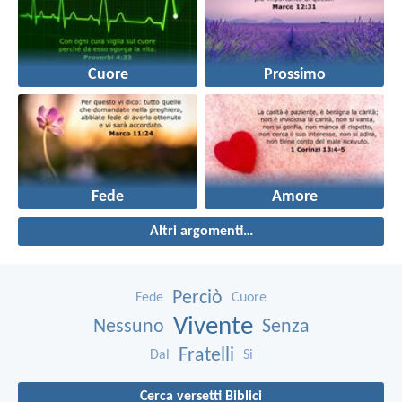
Cuore
Prossimo
Fede
Amore
Altri argomenti…
Perciò
Fede
Cuore
Vivente
Nessuno
Senza
Fratelli
Dal
Si
Cerca versetti Biblici