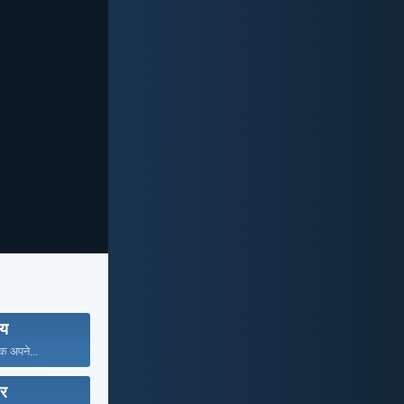
दय
 अपने...
ार