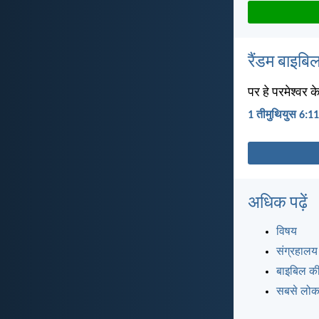
रैंडम बाइबिल
पर हे परमेश्वर 
1 तीमुथियुस 6:11
अधिक पढ़ें
विषय
संग्रहालय
बाइबिल की
सबसे लोकप