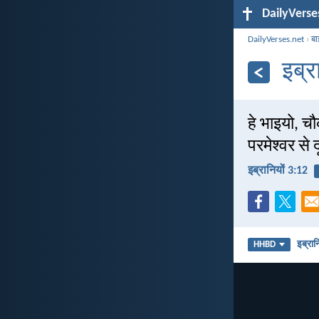
DailyVerse
DailyVerses.net
›
बा
इब्र
हे भाइयो, च
परमेश्वर से
इब्रानियों 3:12
इब्रान
HHBD