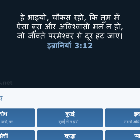
य
्रोध
बुराई
हृ
 करो, पर...
बुराई से न हारो...
सब से अधिक
़ोसी
श्रद्धा
प्य