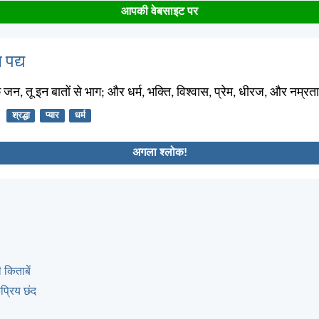
आपकी वेबसाइट पर
 पद्य
के जन, तू इन बातों से भाग; और धर्म, भक्ति, विश्वास, प्रेम, धीरज, और नम्
श्रद्धा
प्यार
धर्म
अगला श्लोक!
 किताबें
्रिय छंद