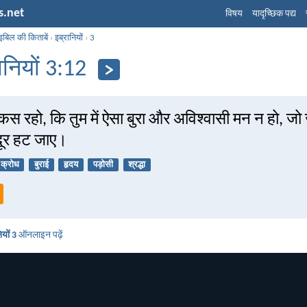
s.net
विषय
यादृच्छिक पद्य
इबिल की किताबें
›
इब्रानियों
›
3
ानियों 3:12
ौकस रहो, कि तुम में ऐसा बुरा और अविश्वासी मन न हो, जो
 दूर हट जाए।
क्रोध
बुराई
हृदय
पड़ोसी
श्रद्धा
ियों 3
ऑनलाइन पढ़ें