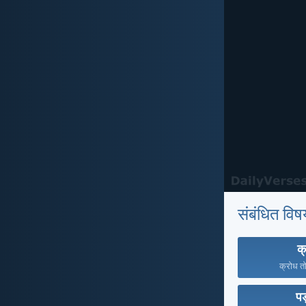
संबंधित विष
क
क्रोध तो
पड