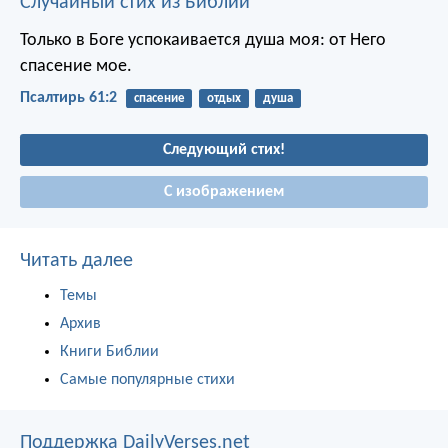
Случайный стих из Библии
Только в Боге успокаивается душа моя:
от Него
спасение мое.
Псалтирь 61:2
спасение
отдых
душа
Следующий стих!
С изображением
Читать далее
Темы
Архив
Книги Библии
Самые популярные стихи
Поддержка DailyVerses.net