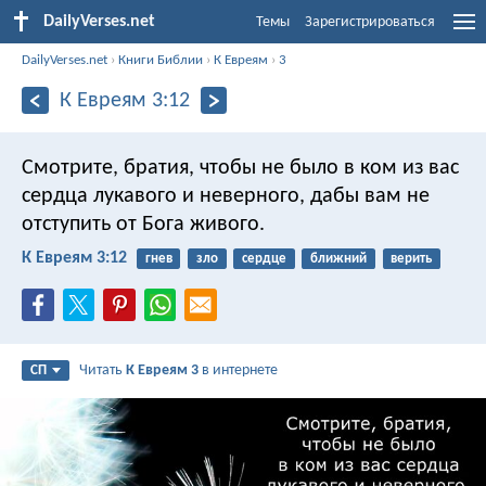
DailyVerses.net
Темы
Зарегистрироваться
DailyVerses.net
›
Книги Библии
›
К Евреям
›
3
К Евреям 3:12
Смотрите, братия, чтобы не было в ком из вас
сердца лукавого и неверного, дабы вам не
отступить от Бога живого.
К Евреям 3:12
гнев
зло
сердце
ближний
верить
Читать
К Евреям 3
в интернете
СП