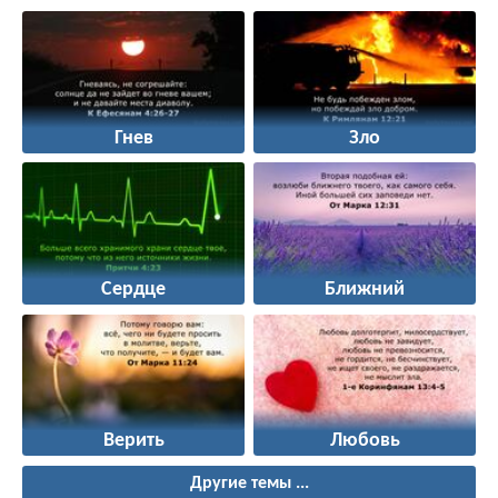
Гнев
Зло
Сердце
Ближний
Верить
Любовь
Другие темы ...