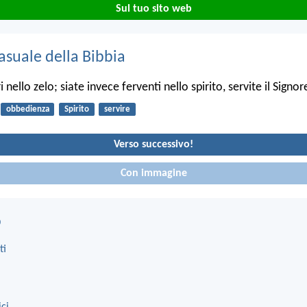
Sul tuo sito web
asuale della Bibbia
 nello zelo; siate invece ferventi nello spirito, servite il Signor
obbedienza
Spirito
servire
Verso successivo!
Con immagine
o
ti
ici