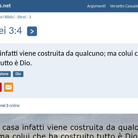
s.net
Argomenti
Versetto Casual
bri Biblici
›
Ebrei
›
3
ei 3:4
infatti viene costruita da qualcuno; ma colui 
tutto è Dio.
zione
Dio
rei 3
online