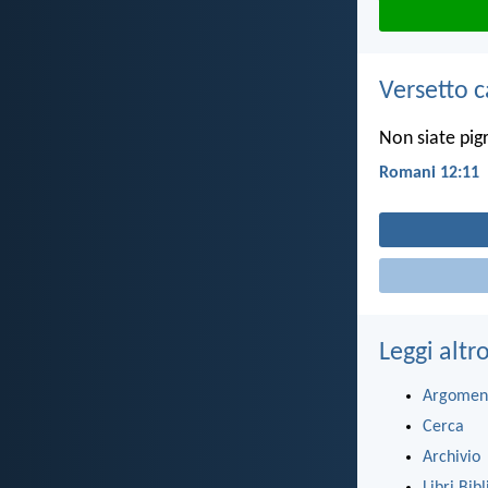
Versetto c
Non siate pigri
Romani 12:11
Leggi altr
Argomen
Cerca
Archivio
Libri Bibl