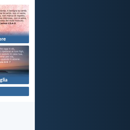
re
glia