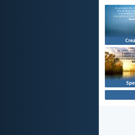
Cre
Spe