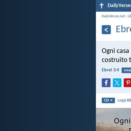
DailyVerse
DailyVerses.net
›
Li
Ebr
Ogni casa 
costruito 
Ebrei 3:4
crea
Leggi
Eb
CEI