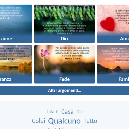
azione
Dio
Amo
ranza
Fede
Fami
Altri argomenti…
Casa
Infatti
Da
Qualcuno
Colui
Tutto