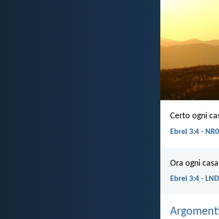
Certo ogni cas
Ebrei 3:4 - NR
Ora ogni casa 
Ebrei 3:4 - LND
Argomenti 